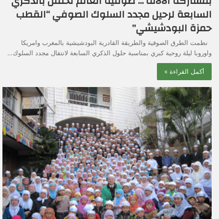
بمشاركة الالاف … صوفية العالم تحتفل بالذكري
السابعة لرحيل مجدد السلوك الصوفي “القطب
حمزة البودشيشي”
نظمت الطرق الصوفية والطريقة القادرية البودشيشية بالمغرب وامريكا
واوروبا ليلة روحية كبري بمناسبة حلول الذكري السابعة لانتقال مجدد السلوك…
أكمل القراءة »