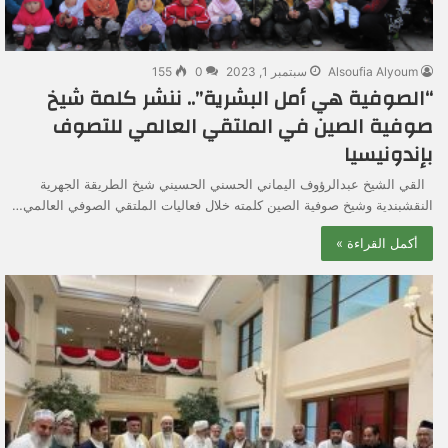
Alsoufia Alyoum
سبتمبر 1, 2023
0
155
“الصوفية هي أمل البشرية”.. ننشر كلمة شيخ
صوفية الصين في الملتقي العالمي للتصوف
بإندونيسيا
القي الشيخ عبدالرؤوف اليماني الحسني الحسيني شيخ الطريقة الجهرية
النقشبندية وشيخ صوفية الصين كلمته خلال فعاليات الملتقي الصوفي العالمي…
أكمل القراءة »