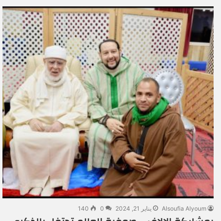
Alsoufia Alyoum
يناير 21, 2024
0
140