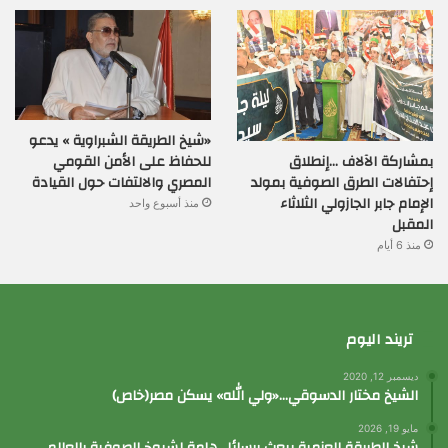
«شيخ الطريقة الشبراوية » يدعو
بمشاركة الآلاف …إنطلاق
للحفاظ على الأمن القومي
إحتفالات الطرق الصوفية بمولد
المصري والالتفات حول القيادة
الإمام جابر الجازولي الثلاثاء
منذ أسبوع واحد
المقبل
منذ 6 أيام
تريند اليوم
ديسمبر 12, 2020
الشيخ مختار الدسوقي…«ولي الله» يسكن مصر(خاص)
مايو 19, 2026
شيخ الطريقة العزمية يبعث برسائل هامة لشيوخ الصوفية بالعالم