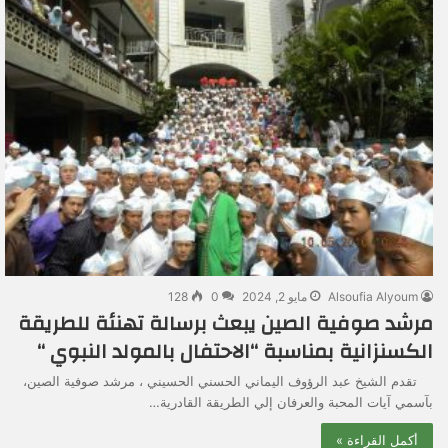
Alsoufia Alyoum
مايو 2, 2024
0
128
مرشد صوفية الصين يبعث برسالة تهنئة للطريقة
الكسنزانية بمناسبة “الاحتفال بالمولد النبوي “
تقدم الشيخ عبد الرؤوف اليماني الحسني الحسيني ، مرشد صوفية الصين،
بآسمي آيات المحبة والعرفان إلي الطريقة القادرية…
أكمل القراءة »