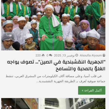
Alsoufia Alyoum
نوفمبر 13, 2025
0
220
“الجهرية النقشبندية في الصين”… تصوف يواجه
الغلوّ بالمحبة والتسامح
في قلب آسيا، وعلى مسافة آلاف الكيلومترات من المشرق العربي، تنشط
جماعة صوفية تُعرف بـ الطريقة الجهرية النقشبندية…
أكمل القراءة »