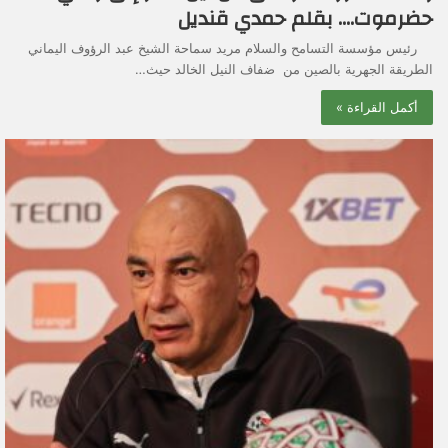
حضرموت…. بقلم حمدي قنديل
رئيس مؤسسة التسامح والسلام مريد سماحة الشيخ عبد الرؤوف اليماني
الطريقة الجهرية بالصين من ضفاف النيل الخالد حيث…
أكمل القراءة »