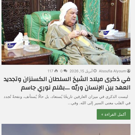
Alsoufia Alyoum
أبريل 15, 2026
0
117
في ذكرى ميلاد الشيخ السلطان الكسنزان وتجديد
العهد بين الإنسان وربّه ….بقلم نوري جاسم
ليست الذكرى في ميزان العارفين تاريخًا يُستعاد، بل حالًا يُستأنف، ونفحةً تُجدد
في القلب معنى السير إلى الله. وفي…
أكمل القراءة »