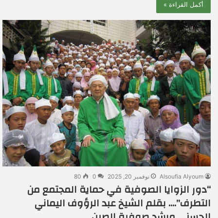
أكمل القراءة »
Alsoufia Alyoum
نوفمبر 20, 2025
0
80
“دور الزوايا الصوفية في حماية المجتمع من
التطرف”…. بقلم الشيخ عبد الرؤوف اليماني
الحسني مرشد صوفية الصين