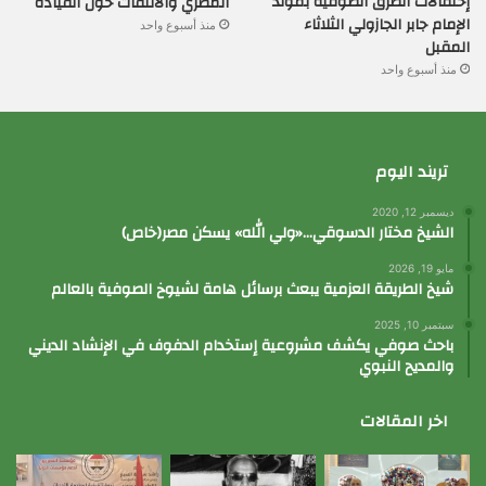
إحتفالات الطرق الصوفية بمولد
المصري والالتفات حول القيادة
الإمام جابر الجازولي الثلاثاء
منذ أسبوع واحد
المقبل
منذ أسبوع واحد
تريند اليوم
ديسمبر 12, 2020
الشيخ مختار الدسوقي…«ولي الله» يسكن مصر(خاص)
مايو 19, 2026
شيخ الطريقة العزمية يبعث برسائل هامة لشيوخ الصوفية بالعالم
سبتمبر 10, 2025
باحث صوفي يكشف مشروعية إستخدام الدفوف في الإنشاد الديني
والمديح النبوي
اخر المقالات