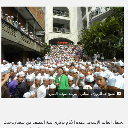
ر
س
ل
ب
ر
ي
د
ا
إ
ل
ك
ت
ر
و
الشيخ عبدالرؤوف اليماني... مرشد صوفية الصين
ن
ي
ا
يحتفل العالم الإسلامي،هذه الأيام بذكري ليلة النصف من شعبان،حيث