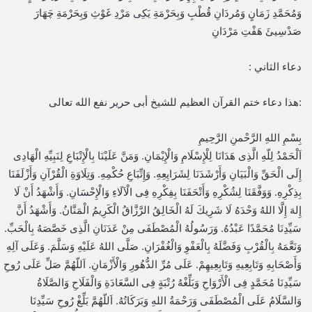
وَمُحَمَّدِ زَمَانٍ وَمُردَانِ قُطْبِ وَبِحَرْمَةِ يَكِى مَرْدِ غَوْثِ وَبِحَرْمَةِ چَهَارَ
صَدْسِيئَ هَفْتِ مَرْدَانِ
دعاء الثاني :
:هذا دعاء ختم القرآن العظيم للشيخ أبى حرير نفع الله تعالى
بِسْمِ اللهِ الرَّحْمنِ الرَّحِيمِ
اَلْحَمْدُ لِلّهِ الَّذِى هَدَانَا لِلْإِسْلَامِ وَالْإِيْمَانِ. وَمَنَّ عَلَيْنَا بِالْإِتْبَاعِ لِنَبِيِّهِ الْهَادِى
إِلَى الْحَقِّ وَالْبَيَانِ وَأَرْشَدَنَا لِشَرَايِعِهِ. وَإِتِّبَاعِ حُكْمِهِ. وَتِلَاوَةِ الْقُرْآنِ وَأَزْلَفَنَا
بِذِكْرِهِ. وَوَفَّقَنَا لِشُكْرِهِ وَأَتْحَفَنَا بِفِكْرِهِ فِى الْآلَاءِ وَالْإِحْسَانِ. وَأَشْهَدُ أَنْ لَا
إِلهَ إِلَّا اللهُ وَحْدَهُ لَا شَرِيكَ لَهُ الْخَالِقُ الرَّزَّاقُ الْكَرِيمُ الْمَنَّانُ. وَأَشْهَدُ أَنَّ
سَيِّدِنَا مُحَمَّدًا عَبْدُهُ. وَرَسُولُهُ الْمُصْطَفَى مِنْ عَدَنَانِ الَّذِى خَصَّصَهُ بِالْحَبِّ.
وَنَعَّمَهُ بِالْقُرْبِ وَفَضَّلَهُ بِالْعَفْوِ وَالْغُفْرَانِ. صَلَّى اللهُ عَلَيْهِ وَسَلَّمَ. وَعَلَى آلِهِ
وَأَصْحَابِهِ وَتَابِعِيهِ وَتَابِعِيهِمْ. عَلَى مُرِّ الدُّهُورِ وَالْأَزْمَانِ. اَللّهُمَّ صَلِّ عَلَى رُوحِ
سَيِّدِنَا مُحَمَّدٍ فِى الْأَرْوَاحِ وَبَلِّغْهُ رُتْبَةٍ فِى السَّعَادَةِ وَالْفَلَاحِ وَالصَّلَاةُ
وَالسَّلَامُ عَلَى الْمُصْطَفَى وَرَحْمَةُ اللهِ وَبَرَكَاتُهُ. اَللّهُمَّ بَلِّغْ رُوحِ سَيِّدِنَا