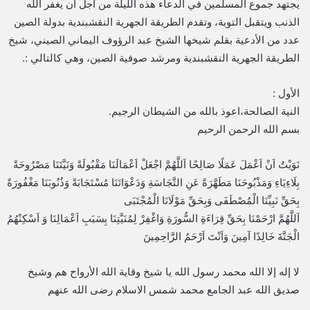
يجتهد جموع المسلمين في الدعاء هذه الليلة من أجل أن يغفر الله
الذنب ويتقبل التوبة، وتقدم الطريقة الجهرية النقشبندية بدولة الصين
عدد من الأدعية بقلم شيخها الشيخ عبد الرؤوف اليماني الصيني، شيخ
الطريقة الجهرية النقشبندية ومرشد صوفية الصين، وهي كالتالي :.
الأول :
النية الصالحة،اعوذ بالله من الشيطان الرجيم.
بسم الله الرحمن الرحيم
نَوَيْتُ اَنْ اَعْمَلَ عَمَلًا صَالِحًا اَللَّهُمَّ اجْعَلْ اَعْمَالَنَا مَقْبُولَةً وَنَيَّتَنَا مَصْرُوحَةً
بِلَاءِيَاءِ وَمَذْبُوحَنَا مَطَهَّرَةً عَنِ التَّجَاسَةِ وَدَعْوَاتَنَا مُسْتَجَابَةً وَذُنُوبَنَا مَغْفُورَةً
بِحَقِّ نَبِيِّنَا الْمُصْطَفَى وَبِحَقِّ مَوْلَانَا الْمُجْتَبَى
اَللَّهُمَّ ارْحَمْنَا بِحَقِّ قِرَاءَةِ السُّورَةِ وَاغْفِرْ لِمُنَيَّتِنَا بِسَبَبِ اَعْمَالِنَا وَ اَسْكِنْهُمُ
الْجَنَّةَ خَالِدًا آمِينَ وَاَنْتَ اَرْحَمُ الرَّاحِمِينَ
لا إله إلا الله محمد رسول الله يا شيخ وقاية الله الأرواح هم وشيخ
صديق الله عبد الجامع محمد شمس الاسلام رضى الله عنهم