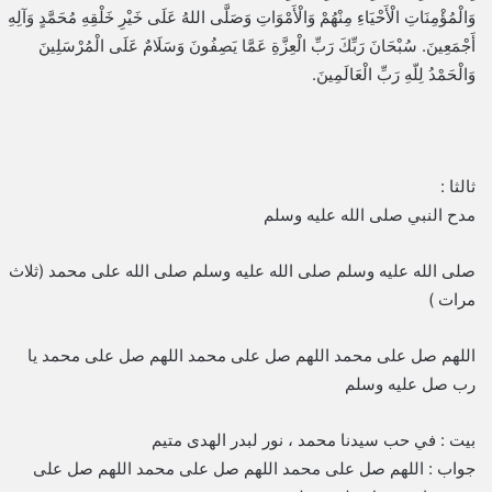
وَالْمُؤْمِنَاتِ الْأَحْيَاءِ مِنْهُمْ وَالْأَمْوَاتِ وَصَلَّى اللهُ عَلَى خَيْرِ خَلْقِهِ مُحَمَّدٍ وَآلِهِ
أَجْمَعِينَ. سُبْحَانَ رَبِّكَ رَبِّ الْعِزَّةِ عَمَّا يَصِفُونَ وَسَلَامٌ عَلَى الْمُرْسَلِينَ
وَالْحَمْدُ لِلّهِ رَبِّ الْعَالَمِينَ.
ثالثا :
مدح النبي صلى الله عليه وسلم
صلى الله عليه وسلم صلى الله عليه وسلم صلى الله على محمد (ثلاث
مرات )
اللهم صل على محمد اللهم صل على محمد اللهم صل على محمد يا
رب صل عليه وسلم
بيت : في حب سيدنا محمد ، نور لبدر الهدى متيم
جواب : اللهم صل على محمد اللهم صل على محمد اللهم صل على