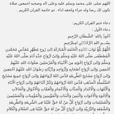
اللهم صلى على محمد وسلم عليه وعلى اله وصحبه اجمعين صلاة
تكون لك رضا وله جزاء ولحقه اداء . ثم خاتمة القران الكريم .
دعاء ختم القران الكريم :
دعاء الأول :
اَعُوذُ بِاللهِ َ الشَّيطَانِ الرَّجِيمِ
بِسْـــمِ اللهِ الرَّحْمۤنِ امِنلرَّحِيمِ
اَللَّهُمَّ بَلِّغْ ثَوَابَ هۤذِهِ الْخَتْمَةِ الْمُبَارَكَةِ اِلىَ رُوحِ مُطَهَّرٍ مُقَدَّسٍ مُحَمَّدِنِ
الْمُصْطَفَى صَلَّى اللهُ عَلَيْهِ وَسَلَّمَ وَاِلىّ اَرْوَاحِ جَدِّهِ آدَمَ صَلَّى اللهُ عَلَيْهِ
وَسَلَّمَ وَاِلىَ اَرْوَاحِ اِخْوَتِهِ مِنَ الْاَنْبِيَاءِ وَالْمُرْسَلِينَ صَلَوَاتُ اللهِ عَلَيْهِمْ
اَجْمَعِينَ وَاِلىَ اَرْوَاحِ اَصْحَابِهِ وَاَزْوَاجِهِ وَذُرِّيَّاتِهِ رَضْوَانُ اللهِ عَلَيْهِمْ اَجْمَعِينَ
وَاِلىَ اَرْوَاحِ مَشَايِخِ الطَّرِيقَةِ قَدَّسَ اللهُ اَرْوَاحَهُمْ وَاِلىَ اَرْوَاحِ جَمِيعَ مَشَايِخِ
السِّلْسِلَّةِ الْمَذْهَبِ قَدَّسَ اللهُ اَرْوَاحَهُمْ وَكَثَرَّ اَتْبَاعَهُمْ وَاِلىَ اَرْوَاحِ الْآبَاءِ
وَالْاُمَّهَاتِ وَالْاَجْدَادِ وَالْجدَّاتِ وَالْاَعْمَامِ وَالْعَمَّاتِ وَالْاَخْوَالِ وَالْخَالاَتِ
وَالْاِخْوَةِ وَالْاَخَوَاتِ وَالْبَنِينَ وَالْبَنَاتِ وَالْمُؤْمِنِينَ وَالْمُؤْمِنَاتِ وَالْمُسْلِمِينَ
وَالْمُسْلِمَاتِ وَاِلىَ اَرْوَاحِ كُلِّ مَنْ لَهُ حَقٌّ عَلَيْنَا فِى الشَّرِيعَةِ وَالطَّرِيقَةِ
وَالشَّفَقَةِ وَالتَّرْبِيَّةِ وَاِلىَ اَرْوَاحِ كُلِّ مَنْ لَهُ حَقٌّ عَلَيْنَا فِى السَّلاَمِ وَالْكَلاَمِ