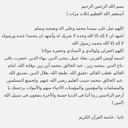
بسم الله الرحمن الرحيم
أستغفر الله العظيم (ثلاث مرات )
اللهم صل على سيدنا محمد وعلى اله وصحبه وسلم
اشهد ان لا إله إلا الله وحده لا شريك له وأشهد ان محمدا عبده ورسوله
لا إله إلا الله محمد رسول الله
اللهم اغفرلي ولوالدي و لأستادي وحضرة مولانا
اسمه أويس القرني، معاذ جبيل ،محى الدين ،بهاء الدين ،حضرت باقى
،تاج الدين ،محمد زين ، عبد الخالق ،محمد أبن زين ،وقاية الله ،امام
العالم ،قطب العالم ،حقيق الله ،طبعة الله ،هلال الدين ،صديق الله
،عبد الخالق ،محمد حبيب العليم رضي الله عنهم .ولجميع المسلمين
والمسلمات والمؤمنين والمؤمنات الأحياء منهم والأموات برحمتك يا
أرحم الراحمين ربنا آتنا فى الدنيا حسنة والآخرة ينفقون فى سبيل الله
(آمين )
ثانيا : خاتمة القرآن الكريم