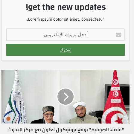
get the new updates!
Lorem ipsum dolor sit amet, consectetur.
أ
د
خ
ل
ب
ر
ي
د
ك
ا
ل
إ
ل
ك
ت
ر
"علماء الصوفية" توقع بروتوكول تعاون مع مركز البحوث
و