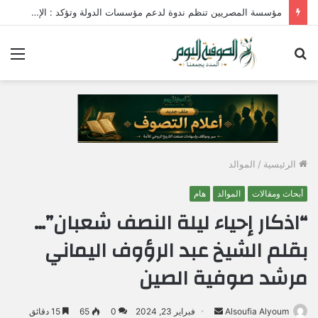
مؤسسة المصريين تنظم ندوة لدعم مؤسسات الدولة وتؤكد : الإصطفاف الوطني وبناء الوعي المجتمعي ضرورة لمواجهة التحديات وحماية الأمن القومي المصري
بحث
الق
عن
الرئيسية
/
الموالد
أبحاث ومقالات
الموالد
هام
“اذكار إحياء ليلة النصف شعبان”…
بقلم الشيخ عبد الرؤوف اليماني
مرشد صوفية الصين
Alsoufia Alyoum
أ
فبراير 23, 2024
0
65
15 دقائق