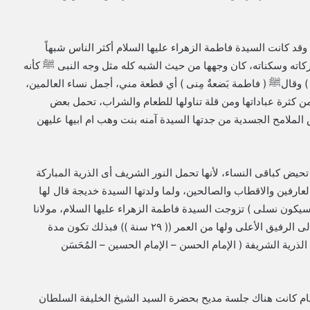
وقد كانت السيدة فاطمة الزهراء عليها السلام أكثر الناس شبهاً
اته وسكناته، كان وجهها من حيث الشبه كله مثل وجه النبى ﷺ كأنه
 ) وقالﷺ ( فاطمة بَضعةٌ مِنى ) أي قطعة مني، أجمل نساء العالمين،
 من كثرة عباداتها ومن قلة تناولها للطعام والشراب، تحمل بعض
 الملامح الجسدية من جدتها السيدة آمنه بنت وهب ام ابيها عليهن
 تحيض كباقى النساء، لأنها تحمل النور الشريف أى الذرية المباركة
لعارفين والاقطاب والصالحين، ولما ولدتها السيدة خديجة قال لها
 سيكون نسلى ) تزوجت السيدة فاطمة الزهراء عليها السلام، مولانا
الإمام علي عليه السلام، وكان عمرها (( ١٨ سنة )) وانتقلت إلى الرفيق الأعلى ولها من العمر (( ٢٩ سنة )) فبذلك تكون مدة
يام كانت هناك جلسة مديح بحضرة السيد الشيخ الخليفة السلطان