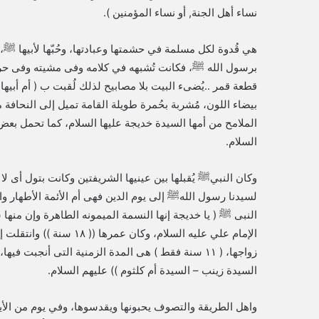
ﻧﺴﺎﺀ ﺃﻫﻞ ﺍﻟﺠﻨﺔ, ﺃﻭ ﻧﺴﺎﺀ ﺍﻟﻤﺆﻣﻨﻴﻦ ).
ﻫﻲ ﻗُﺪﻭﺓ ﻟﻜﻞ ﻣﺴﻠﻤﺔ ﻓﻲ ﺣﺸﻤﺘﻬﺎ ﻭﻋﺒﺎﺩﺗﻬﺎ، ﻭﺣُﺒّﻬﺎ ﻷﺑﻴﻬﺎ ﷺ، 
برسول الله ﷺ، فكانت تُشبهه في كلامه وفى مشيته وفى حرك
قطعة قمر ..يُضىء البيت بلا مصابيح لذلك لُقبت ب ( أم أبيها
بيضاء اللون، مُشربة بحُمرة طويلة القامة تميل إلى النحافة
الملامح من أمها السيدة خديجة عليها السلام، كما تحمل بعض
السلام.
وكان النبيﷺ يُقبلها بين عينيها الشريفتين وكانت بتول أى لا
لسيدنا رسول اللهﷺ إلى يوم الدين فهى أم الأئمة الأطهار وا
النبى ﷺ ( يا خديجة إنها النسمة الميمونه الطاهرة وإن منها
زواجها، ( ١١ سنة فقط ) هى المدة الزمنية التى أنجبت فيها، الذرية الشريفة ( الإمام الحسن – الإمام الحسين – المُحَسَن
السيدة زينب – السيدة أم كلثوم )) عليهم السلام.
واهل الطريقة والتصوف يحبونها ويقدسوها، وفي يوم من الأ