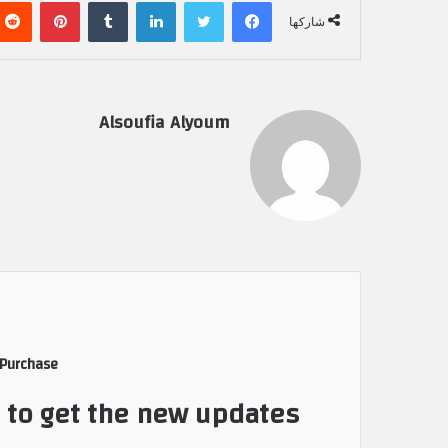
فيسبوك
تويتر
لينكدإن
‏Tumblr
بينتيريست
شاركها
Alsoufia Alyoum
 Purchase
t to get the new updates!