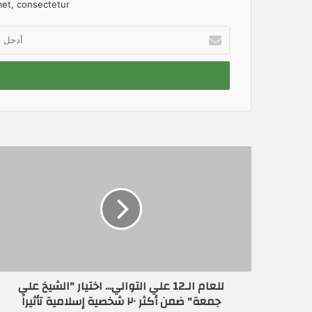
et, consectetur.
أ
د
خ
ل
ب
ر
ي
د
ك
ا
ل
إ
ل
ك
ت
ر
و
ن
للعام الـ12 علي التوالي... اختيار "الشيخ علي
ي
جمعة" ضمن أكثر ٢٠ شخصية إسلامية تأثيراَ