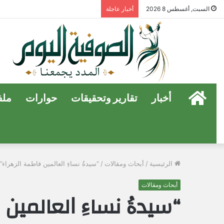
السبت, أغسطس 8 2026
أخبار عاجلة
الرئيسية
أخبار
تقارير وتحقيقات
حوارات
ملف
الرئيسية
/
أبحاث ومقالات
/
“ﺳﻴﺪﺓُ ﻧﺴﺎﺀِ ﺍلعالمين ﻓﺎﻃﻤﺔ الزهراء”
أبحاث ومقالات
“ﺳﻴﺪﺓُ ﻧﺴﺎﺀِ ﺍلعالمين 