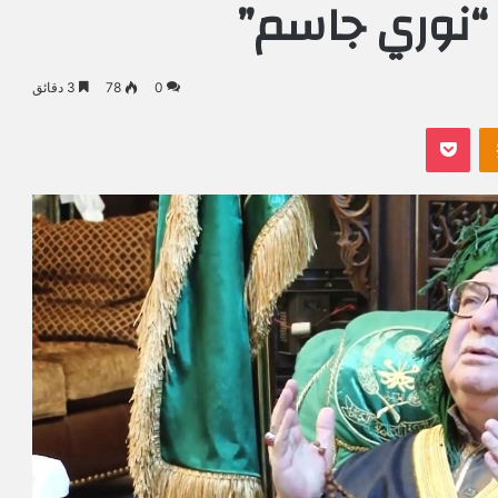
 “نوري جاسم”
0
78
3 دقائق
Odnoklassniki
بوكيت