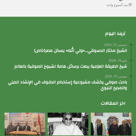
منذ أسبوع واحد
تريند اليوم
ديسمبر 12, 2020
الشيخ مختار الدسوقي…«ولي الله» يسكن مصر(خاص)
مايو 19, 2026
شيخ الطريقة العزمية يبعث برسائل هامة لشيوخ الصوفية بالعالم
سبتمبر 10, 2025
باحث صوفي يكشف مشروعية إستخدام الدفوف في الإنشاد الديني
والمديح النبوي
اخر المقالات