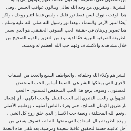
البشرية ، ويتقربون من وجه الله تعالي وينالون عواقب الحسن . وفي
هذا الوقت ، نورك ليس فقط نور قلبك ، وليس فقط لتنير روحك ، ولكن
أيضًا لتنير الأرض والسماء ، وهذا نور رسول الله صلى الله عليه وسلم ،
هذا تصوير وبرهان في حقيقة الحب الصوفي الحقيقي. هو الذي يسير
الطريقة الصوفية النبوية حقًا لديه نوع من التعزيز والفهم الصحيح من
خلال مشاهدته والاكتشاف وفهم حب الله العظيم له ونعمته.
البشر هم وكلاء الله وخلفائه ، والعواطف السبع والعديد من الصفات
الأخرى التي يمتلكها البشر هي بالضبط أساس الحب المنخفض
المستوى ، وسوف يرفع هذا الحب المنخفض المستوى – الحب
الشهواني والحب الدنيوي إلى الحب النبيل ،والحب الإلهي ، أي إشعال
نار طريق الإيمان الصالح ، حتى يعرف الناس أصلهم ، ووطنهم الأصلي
، ونعم الله المختلفة ، ونعمة حب الانسان الذي خلق روح كل الشي ،
وبهذه الطريقة ينال السعادة التي منحها الله له ، فسوف يسعي من
أجل عاقبته حسنة لتحقيق عاقبة سعيدة ومرضية. بعد تلقي هذه النعمة