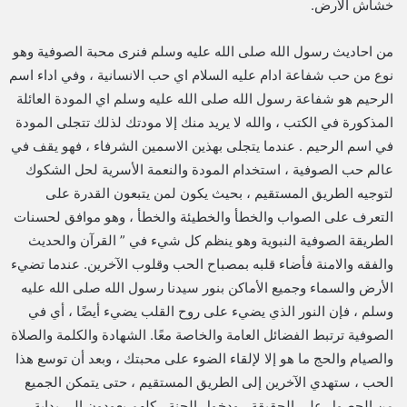
خشاش الأرض.
من احاديث رسول الله صلى الله عليه وسلم فنرى محبة الصوفية وهو
نوع من حب شفاعة ادام عليه السلام اي حب الانسانية ، وفي اداء اسم
الرحيم هو شفاعة رسول الله صلى الله عليه وسلم اي المودة العائلة
المذكورة في الكتب ، والله لا يريد منك إلا مودتك لذلك تتجلى المودة
في اسم الرحيم . عندما يتجلى بهذين الاسمين الشرفاء ، فهو يقف في
عالم حب الصوفية ، استخدام المودة والنعمة الأسرية لحل الشكوك
لتوجيه الطريق المستقيم ، بحيث يكون لمن يتبعون القدرة على
التعرف على الصواب والخطأ والخطيئة والخطأ ، وهو موافق لحسنات
الطريقة الصوفية النبوية وهو ينظم كل شيء في ” القرآن والحديث
والفقه والامنة فأضاء قلبه بمصباح الحب وقلوب الآخرين. عندما تضيء
الأرض والسماء وجميع الأماكن بنور سيدنا رسول الله صلى الله عليه
وسلم ، فإن النور الذي يضيء على روح القلب يضيء أيضًا ، أي في
الصوفية ترتبط الفضائل العامة والخاصة معًا. الشهادة والكلمة والصلاة
والصيام والحج ما هو إلا لإلقاء الضوء على محبتك ، وبعد أن توسع هذا
الحب ، ستهدي الآخرين إلى الطريق المستقيم ، حتى يتمكن الجميع
من الحصول على الحقيقة ، ودخول الجنة ، كلهم يعودون إلى بداية