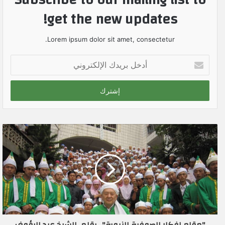
get the new updates!
Lorem ipsum dolor sit amet, consectetur.
أ
د
خ
ل
ب
ر
ي
د
ك
ا
ل
إ
ل
ك
ت
ر