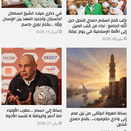
في ذكرى ميلاد الشيخ السلطان
الكسنزان وتجديد العهد بين الإنسان
كتب قلم السلام حمدي قنديل حبل
وربّه ….بقلم نوري جاسم
الله الجامع : نداء من قلب الصين
إلى الأمة الإسلامية في يوم عرفة
أبريل 15, 2026
مايو 26, 2026
رسالة إلي حسام ….مغرب الأولياء
رسالة العروة الوثقى من نيل مصر
خط أحمر والرياضة لا تفسد الأخوة
إلى وادي حضرموت…. بقلم حمدي
قنديل
يناير 17, 2026