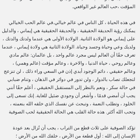
المؤقت ،حب العالم غير الواقعي.
في هذه الحياة ، كل الناس في عالم خيالي.في عالم الحب الخيالي
يمكنك رؤية الحديقة الحقيقية ، والحديقة الحقيقية هي إيماني ، والدليل
على إيماني هو الولادة الثانية. الولادة الأولى هي عندما ولدتك والدتك ،
ولديك وعي وحياة وجسد وحياة. الولادة الثانية هي ولادة إيماني ، عندما
تعرف حقًا أن العالم ليس مجرد عالم واحد ، بل عالمان: عالم مادي
وعالم روحي ، حياة الدنيا ، والاخرة ، وعالم مؤقت (عالم وهمي) ،
وعالم حقيقي ، دائم الوجود أبدي إذن في السعي وراء ذلك ، لن تنزعج
لتجعلك تصاب بالدوار ، ولن تدور في دوائر في الذهان ، وتنام ضبابي
في حالة سكر ، ونعم بالنظر إلى المستقبل الحقيقي ، أعلم حقًا أنني
يجب أن أمضي قدمًا ، وأشعر أن وجودي ضئيل للغاية. إنك تسعى إلى
الخلود ، وتطلب النعمة ، وتبحث عن نفسك الذي خلقه الله بنعمته ،
وتحب الله أكثر. هذه حالة القلب هي الحالة الحقيقية لحب الصوفية
تؤكد الصوفية على ثلاث قطع من التراب ، يجب أن تُزال بعد عودة
الإنسان إلى الله : أول قطعة من الأرض ، خلقك الله من الأرض ؛