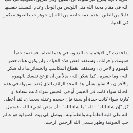
الله في مقام محبة الله مثل اللوتس من الوحل وعدم التمسك بنفسها
قليلا من الطين ، هذه نعمة خاصة من الله. إن جوهر حب الصوفية يكمن
في الدنيا.
إذا فقدت كل الاهتمامات الدنيوية في هذه الحياة ، فستفقد حتماً
همومك وأحزانك ، وستفقد قفص هذه الحياة ، ولن يكون هناك حصر
للهموم والأحزان ، وستفقد انقطاع المكاسب والخسائر،ما ناله شكر
الله ، وما خسره ، كما شكر الله ، بدلاً من أن تزعج نفسك بالهموم
والأحزان ، لا تقلق بشأن هذا المجد الزائف الذي يُفقد بسهولة في هذه
الحالة سواء كانت في الحبس أو في الحبس سواء كانت سعادة أو
كارثة سواء كانت جيدة أو سيئة فإن جسده وعقله سعيدان، لقد أعطى
كل “إن شاء الله” – لله “ما شاء الله” – أن يذعن لشيء الله ، فيحمل
الله على قلبه الطمأنينة والطمأنينة ، ووصل إلى بيت الصوفية هو عالم
حب الصوفية وظهر بسمي الله الرحمن الرحيم.