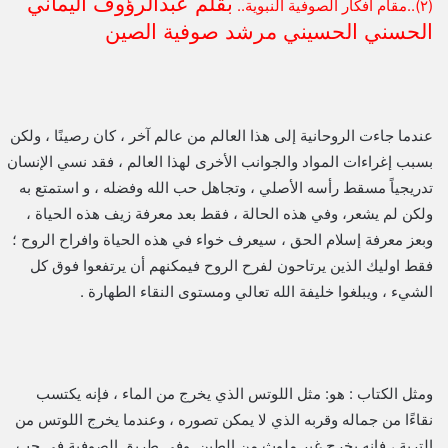
بقلم عبدالرؤوف اليماني
(٢)..مقام أفكار الصوفية النبوية..
الحسني الحسيني مرشد صوفية الصين
عندما جاءت الروحانية إلى هذا العالم من عالم آخر ، كان رصينًا ، ولكن
بسبب إغراءات المواد والجوانب الأخرى لهذا العالم ، فقد نسي الإنسان
تدريجياً مسقط رأسه الأصلي ، وتجاهل حب الله وفضله ، و استمتع به
ولكن لم يشعر، وفي هذه الحالة ، فقط بعد معرفة زيف هذه الحياة ،
وبعز معرفة إسلام الحق ، سيعرف خواء في هذه الحياة وافراح الروح ؛
فقط اوليك الذين يرتاحون لفرح الروح فيمكنهم أن يرتفعوا فوق كل
الشيء ، ويبلغوا خليفة الله تعالي ومستوى النقاء الطهارة .
ومثل الكتاب : هو: مثل اللوتس الذي يخرج من الماء ، فإنه يكتسب
نقاءًا من جماله وقربه الذي لا يمكن تصوره ، وعندما يخرج اللوتس من
التربة ، فإنه يخرج غير ملوث من الطين. وفي طريق الصوفية في حب