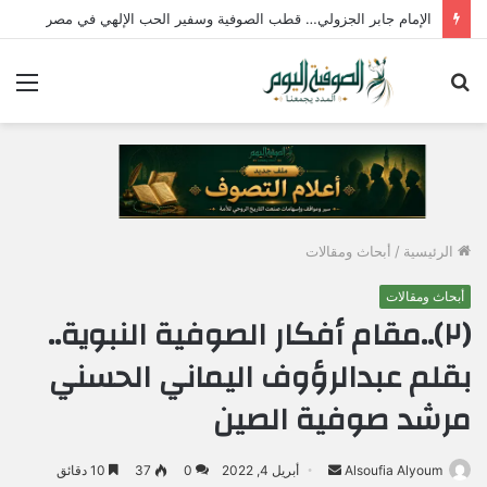
الإمام جابر الجزولي… قطب الصوفية وسفير الحب الإلهي في مصر
بحث
الق
عن
الرئيسية
/
أبحاث ومقالات
أبحاث ومقالات
(٢)..مقام أفكار الصوفية النبوية..
بقلم عبدالرؤوف اليماني الحسني
مرشد صوفية الصين
Alsoufia Alyoum
أ
أبريل 4, 2022
0
37
10 دقائق