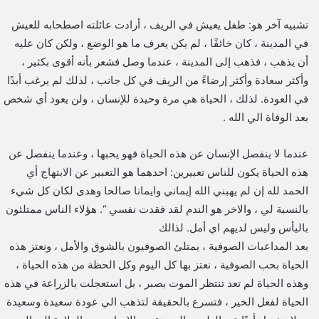
تشبيه آخر هو: طفل يعيش في الريف ، أرادت عائلته اصطحابه للعيش
في المدينة ، كان خائفًا ، لم يكن يعرف ما هو الوضع ، ولكن كان عليه
أن يذهب ، فذهب إلى المدينة ، عندما وصل فشعر بأنه أقوى بكثير ،
وأكثر سعادة وأكثر إرضاءً من الريف في كل جانب ، لذلك لم يرغب أبدًا
في العودة. لذلك ، الحياة هي مرة وحيدة للإنسان ، ولن يعود أي شخص
بعد الوفاة الي الله .
عندما لا ينفصل الإنسان عن هذه الحياة فهو يحبها ، وعندما ينفصل عن
هذه الحياة يكون للناس تعبيرين: احدهما هو التعبير عن الابتهاج أي
الحمد لله إن لم يهبني الله إيماني وايمانا صالحا وهدى لكان كل شيء
بالنسبة لي ، والاخر هو الندم لقد فقدت نفسي “. هؤلاء الناس ممتلئون
باليأس وليس لديهم اي أمل. لذالك
بعد المداعبات الصوفية ، يمتلئ الصوفيون بالشوق والأمل ، ونعتز هذه
الحياة بحب الصوفية ، نعتز بها كل اليوم وكل الحظة من هذه الحياة ،
وهذه الحياة لم تعد تنتظر الموت بصبر ، بل استعجلت بالزراعة في هذه
الحياة لفعل الخير ، فتسرع بالحقيقة لتذهب الي عودة سعيدة وسعيدة