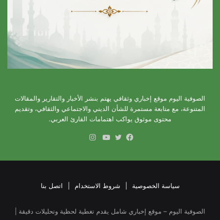
الصوفية اليوم موقع إخباري وثقافي يهتم بنشر الأخبار والتقارير والمقالات
المتنوعة، مع متابعة مستمرة للشأن الديني والاجتماعي والثقافي، وتقديم
محتوى موثوق يواكب اهتمامات القارئ العربي.
انستقرام
فيسبوك
تويتر
يوتيوب
سياسة الخصوصية
|
شروط الاستخدام
|
اتصل بنا
الصوفية اليوم – موقع إخباري شامل يقدم تغطية لحظية وتحليلات دقيقة |