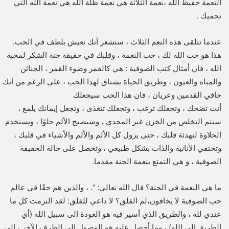
النعمة حفيظ الله ،نعمة الثلاثة هي نعمة ظلة الله هي نعمة الله التي
تحميك .
عندما تتلقى هذه النعم الثلاث ، ستشعر أنك تعيش بلطف في الحب.
هذا هو حب الله لك ، حب النعمة ، وقلبك في حقيقة جنة الشكر لمحبة
الله ، فان أمثال كتب الصوفية : هي كالقمر وضوء القمر ، الجنائن
والمياه والعيون ، وطريق الحياة يشتاق لهذا الحب ، على الرغم من أنك
حافي القدمين وعريان ، فان هذا الحب سيجعلك
أنت تضحك ، وتجعلك ترغب ، وتجعلك تتغذى ، وتجعل إيمانك يلمع ،
سيتم التخلص من الخزن غير المجدي ، وسيصبح الألم حلوًا ، ويستخدم
الحلاوة لتهدئة قلبك ، حتى يزول كل الألم والألم والأشياء في قلبك ،
وتختفي الأنانية والذات بشكل طبيعي ، وتحصل على حالة الحقيقة
الصوفية ، و هي التمتع بنعمة الجنة مقدما.
ما هي النعمة في الجنة؟ قال الله تعالى: “. ، والذين هم حقًا في عالم
حب الصوفية لا يخافون،لم القلق؟ لا داعي للقلق: لقد التزمت كل ما
عندي لله ، والطريق الذي أسير فيه هو العودة إلى سبيل الله (أي
الطريق إلى الله) ، وما أحصل عليه هو الوصول إلى الطرف الآخر ، إلى