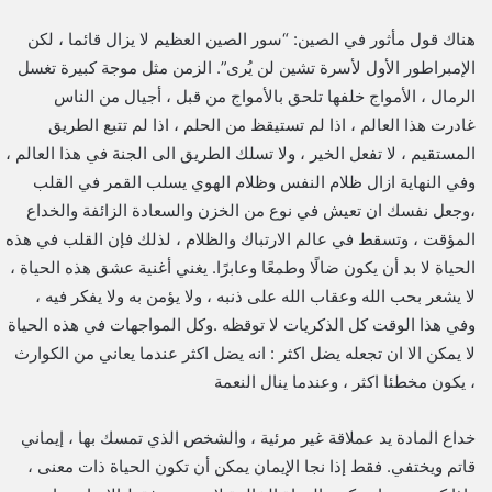
هناك قول مأثور في الصين: “سور الصين العظيم لا يزال قائما ، لكن
الإمبراطور الأول لأسرة تشين لن يُرى”. الزمن مثل موجة كبيرة تغسل
الرمال ، الأمواج خلفها تلحق بالأمواج من قبل ، أجيال من الناس
غادرت هذا العالم ، اذا لم تستيقظ من الحلم ، اذا لم تتبع الطريق
المستقيم ، لا تفعل الخير ، ولا تسلك الطريق الى الجنة في هذا العالم ،
وفي النهاية ازال ظلام النفس وظلام الهوي يسلب القمر في القلب
،وجعل نفسك ان تعيش في نوع من الخزن والسعادة الزائفة والخداع
المؤقت ، وتسقط في عالم الارتباك والظلام ، لذلك فإن القلب في هذه
الحياة لا بد أن يكون ضالًا وطمعًا وعابرًا. يغني أغنية عشق هذه الحياة ،
لا يشعر بحب الله وعقاب الله على ذنبه ، ولا يؤمن به ولا يفكر فيه ،
وفي هذا الوقت كل الذكريات لا توقظه .وكل المواجهات في هذه الحياة
لا يمكن الا ان تجعله يضل اكثر : انه يضل اكثر عندما يعاني من الكوارث
، يكون مخطئا اكثر ، وعندما ينال النعمة
خداع المادة يد عملاقة غير مرئية ، والشخص الذي تمسك بها ، إيماني
قاتم ويختفي. فقط إذا نجا الإيمان يمكن أن تكون الحياة ذات معنى ،