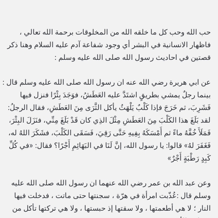
حب الله وحب كل ما خلقه الله من المخلوقات برحمة الله تعالي ،
فاظهار الانسانية في البشر أي وجود شفاعة آدم عليه السلام وهنا ذكر
قصتين في احاديث رسول الله صلى الله عليه وسلم :
عن ابي هريرة رضي الله عنه ان رسول الله صلى الله عليه وسلم قال :
بينما رجلٌ يمشي بطريقٍ اشتَدَّ عليه العَطَشُ، فوَجَدَ بِئْرًا فنزل فيها
فَشَرِبَ، ثم خَرَجَ فإذا كَلْبٌ يَلْهَثُ يأكل الثَّرَى مِنَ العَطَشِ، فقال الرجلُ:
لقد بَلَغَ هذا الكَلْبَ مِنَ العَطَشِ مِثْلَ الذِي كان قَدْ بَلَغَ مِنِّي، فنَزَلَ البِئْرَ،
فَمَلَأَ خُفَّهُ ماءً ثم أَمْسَكَهُ بِفِيهِ حَتَّى رَقِيَ، فَسَقَى الكَلْبَ، فشَكَرَ اللهُ له،
فَغَفَرَ لهُ» قالوا: يا رسول الله، إنَّ لَنَا في البَهَائِمِ أَجْرًا؟ فقال: «في كُلِّ
كَبِدٍ رَطْبَةٍ أَجْرٌ»
وعن عبد الله بن عمر رضي الله عنهما ان رسول الله صلى الله عليه
وسلم قال :عُذّبت امرأة في هرّة ، سجنتها حتى ماتت ، فدخلت فيها
النار ؛ لا هي أطعمتها ، ولا سقتها إذ حبستها ، ولا هي تركتها تأكل من