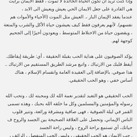
وإذا كنت تريد ان تكون الحياة الخالدة لا تموت ، فقط الايمان برايت
هي القادرة على جعل الايمان الحي يعيش ويعيش الى الابد ،
عندما يفقد الإيمان البار ،. العيش مثل الموت (الأحياء والأموات هم
نفسهم). لأنهم يعرفون فقط كيف يعيشون حياة الأكل والشرب والمتعة
، ويقضون حياة من الاختلاط المتوسط ​​، ويعودون أخيرًا إلى الجحيم
كوجهة لهم.
يؤكد الصوفيون على هداية الحب بقبلة الحقيقة ، أي: طريقة إيقاظك.
أيقظ قلبك من الارتباك ، واتبع مرشد الطريق المستقيم من الارتباك ..
هذا صوفي. بالإضافة إلى العقيدة العامة وانقسام الإسلام ، هناك
أساس خفي ، وهو الحب الحقيقي.
الحب الحقيقي هو التعبد لتقدير نعمة الله لك ومحبته لك ، وتحب الله
رسوله والمؤمنين والمسلمين وكل ما خلقه الله بحبك ، وهذه تسمى
القمر في ليلة الصوفية ، فهى صافية ومشرقة ورائعة، وتنير قلوب
الناس الإيماني. وتحصل على العلاقة الصحيحة بين الجسد والروح ف
حياتك، أي تستمع براحة الروح ، وليس راحة الجسد
. حب الايمان هو الحب الحقيقي ، وليس الحب المنفصل ، الزائف ،