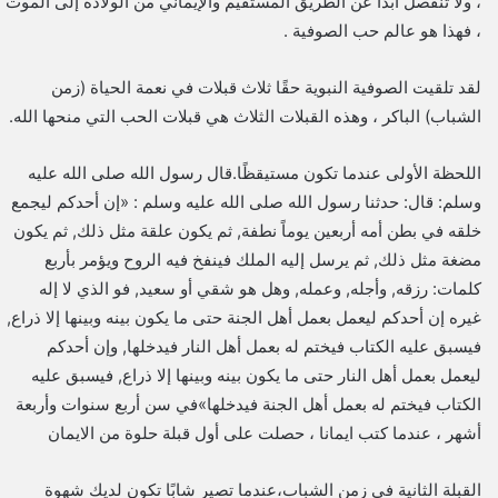
، ولا تنفصل أبدًا عن الطريق المستقيم والإيماني من الولادة إلى الموت
، فهذا هو عالم حب الصوفية .
لقد تلقيت الصوفية النبوية حقًا ثلاث قبلات في نعمة الحياة (زمن
الشباب) الباكر ، وهذه القبلات الثلاث هي قبلات الحب التي منحها الله.
اللحظة الأولى عندما تكون مستيقظًا.قال رسول الله صلى الله عليه
وسلم: قال: حدثنا رسول الله صلى الله عليه وسلم : «إن أحدكم ليجمع
خلقه في بطن أمه أربعين يوماً نطفة, ثم يكون علقة مثل ذلك, ثم يكون
مضغة مثل ذلك, ثم يرسل إليه الملك فينفخ فيه الروح ويؤمر بأربع
كلمات: رزقه, وأجله, وعمله, وهل هو شقي أو سعيد, فو الذي لا إله
غيره إن أحدكم ليعمل بعمل أهل الجنة حتى ما يكون بينه وبينها إلا ذراع,
فيسبق عليه الكتاب فيختم له بعمل أهل النار فيدخلها, وإن أحدكم
ليعمل بعمل أهل النار حتى ما يكون بينه وبينها إلا ذراع, فيسبق عليه
الكتاب فيختم له بعمل أهل الجنة فيدخلها»في سن أربع سنوات وأربعة
أشهر ، عندما كتب ايمانا ، حصلت على أول قبلة حلوة من الايمان
القبلة الثانية في زمن الشباب،عندما تصير شابًا تكون لديك شهوة