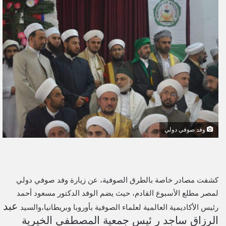
ل
ب
ر
ي
د
ا
إ
ل
ك
ت
وفد صوفي دولي
ر
و
ن
ي
كشفت مصادر خاصة بالطرق الصوفية، عن زيارة وفد صوفي دولي
ا
لمصر مطلع الأسبوع القادم، حيث يضم الوفد الدكتور مسعود أحمد
عبد
رئيس الأكاديمية العالمية لعلماء الصوفية بأوروبا وبريطانيا،والسيد
الرزاق ساجد ر ئيس جمعية المصطفي الخيرية