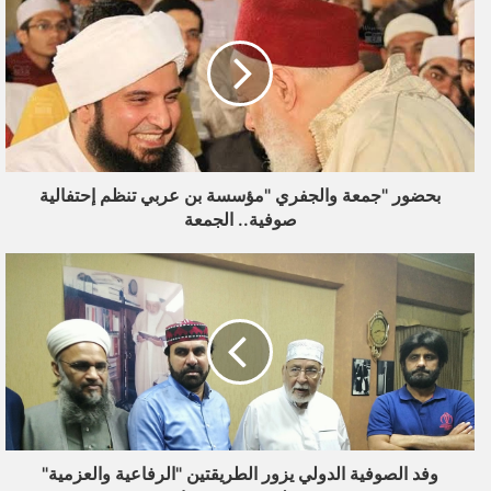
ك
ا
ل
إ
ل
ك
ت
ر
بحضور "جمعة والجفري "مؤسسة بن عربي تنظم إحتفالية
و
صوفية.. الجمعة
ن
ي
وفد الصوفية الدولي يزور الطريقتين "الرفاعية والعزمية"