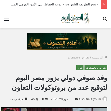
الطريقة الجازولية تدين محاولات استهداف الأمن القومى لمصر وتعلن وقوفها خلف القيادة السياسية
بحث
الق
عن
الرئيسية
/
تقارير وتحقيقات
تقارير وتحقيقات
هام
وفد صوفي دولي يزور مصر اليوم
لتوقيع عدد من بروتوكولات التعاون
Alsoufia Alyoum
أ
مايو 28, 2021
0
45
دقيقة واحدة
ر
س