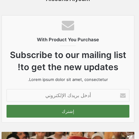
With Product You Purchase
Subscribe to our mailing list
to get the new updates!
Lorem ipsum dolor sit amet, consectetur.
أ
د
خ
ل
ب
ر
ي
د