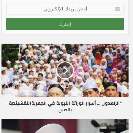
أ
د
خ
ل
ب
ر
ي
د
ك
ا
ل
إ
ل
ك
ت
ر
"الزاهدون"... أسرار الوراثة النبوية في الجهريةالنقشبندية
و
بالصين
ن
ي