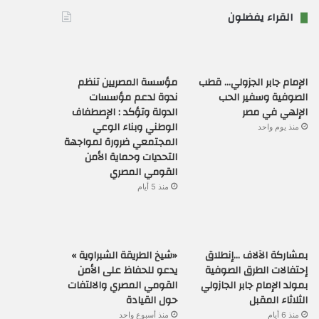
القراء يفضلون
الإمام جابر الجزولي… قطب
مؤسسة المصريين تنظم
الصوفية وسفير الحب
ندوة لدعم مؤسسات
الإلهي في مصر
الدولة وتؤكد : الإصطفاف
الوطني وبناء الوعي
منذ يوم واحد
المجتمعي ضرورة لمواجهة
التحديات وحماية الأمن
القومي المصري
منذ 5 أيام
بمشاركة الآلاف …إنطلاق
«شيخ الطريقة الشبراوية »
إحتفالات الطرق الصوفية
يدعو للحفاظ على الأمن
بمولد الإمام جابر الجازولي
القومي المصري والالتفات
الثلاثاء المقبل
حول القيادة
منذ 6 أيام
منذ أسبوع واحد