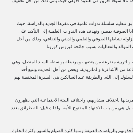
ويشارك في الندوة العلمية الثانية ٤٠ شيخًا، وذلك بعد مشاركة 40 شيخًا آخرين فى الندوة الأولى حيث يأتى ذلك من أجل تخفيف
ق تنظيم سلسلة ندوات علمية فى مقرها الجديد بالدراسة، حيث
 الصوفية بمصر، وتهدف هذه الندوات العلمية إلى التأكيد على
ولة نشاطها الصوفي والعلمي والديني والثقافي، وذلك من أجل
الموالد والفعاليات بسبب جائحة فيروس كورونا.
 والتربية متفرعة من بعضها، ومرتبطة بواسطة السند المتصل، وهي
اعة من الأشاعرة والماتريدية، وبعض من أهل الحديث وتتبع أحد
والسلوك إلى الله. والطريقة عند ال‍سالك‍ين هي السيرة المختصة بهم
يديها باختلاف مشاربهم، واختلاف البيئة الاجتماعية التي يظهرون
بل هي من باب الاجتهاد المفتوح للأمة. ولذلك قيل: لله طرائق بعدد
ونهم بالرياضات العنيفة ومنها كثرة الصيام والسهر وكثرة الخلوة