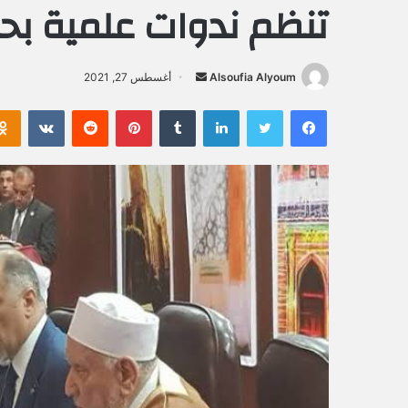
تنظم ندوات علمية بح
Alsoufia Alyoum
أ
أغسطس 27, 2021
ر
فيسبوك
تويتر
لينكدإن
‏Tumblr
بينتيريست
‏Reddit
‏VKontakte
س
ل
ب
ر
ي
د
ا
إ
ل
ك
ت
ر
و
ن