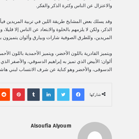
والاعتزال عن الناس وكثرة الذكر والفكر.
وقد يسلك بعض المشايخ طريقة اللين في تربية المريدين فيأ
الذكر، ولكن لا يلزمهم بالخلوة والابتعاد عن الناس إلا قليل
المريدين، وللطرق الصوفية شارات وبيارق وألوان يتميزون بها:
ويتميز القادرية باللون الأخضر، ويتميز الأحمدية باللون الأحمر
ألوان: الأبيض الذي تميز به إبراهيم الدسوقي، والأصفر الذي ت
الدسوقى، والأخضر وهو كناية عن شرف الانتساب لبني هاش
فيسبوك
تويتر
لينكدإن
‏Tumblr
بينتيريست
شاركها
Alsoufia Alyoum