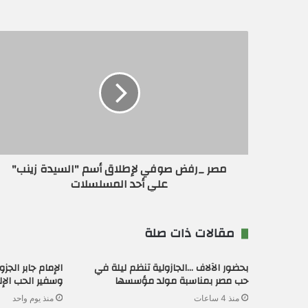
ي
د
ك
ا
ل
إ
ل
ك
ت
ر
و
ن
مصر _رفض صوفي لإطلاق أسم "السيدة زينب"
ي
علي أحد المسلسلات
مقالات ذات صلة
بحضور الآلاف …الجازولية تنظم ليلة في
الإمام جابر الج
حب مصر بمناسبة مولد مؤسسها
وسفير الحب الإ
منذ 4 ساعات
منذ يوم واحد