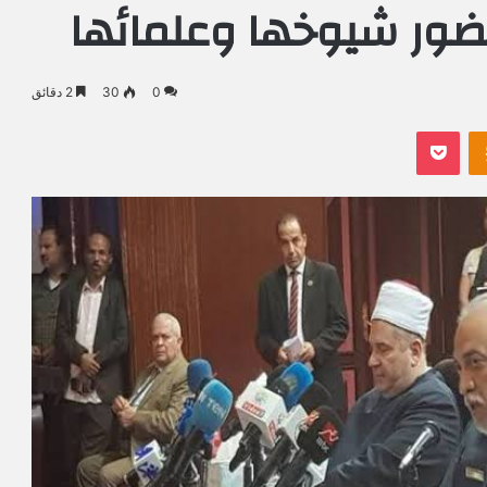
ضور شيوخها وعلمائها
0
30
2 دقائق
Odnoklassniki
بوكيت