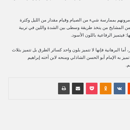
مرونهم بممارسة شيء من الصيام وقيام مقدار من الليل وكثرة
ا، ومن المشايخ من يتخذ طريقة وسطى بين الشدة واللين في تربية
 فيتميز الرفاعية باللون الأسود.
، أما البرهانية فإنها لا تتميز بلون واحد كسائر الطرق بل تتميز بثلاث
ميز به الإمام أبو الحسن الشاذلي ومنحه لابن أخته إبراهيم
م.
‏Reddit
‏VKontakte
Odnoklassniki
بوكيت
مشاركة عبر البريد
طباعة