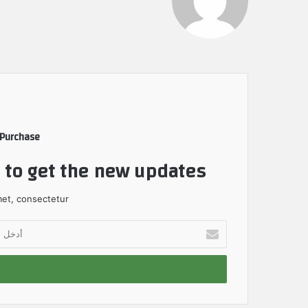
 Purchase
t to get the new updates!
et, consectetur.
أ
د
خ
ل
ب
ر