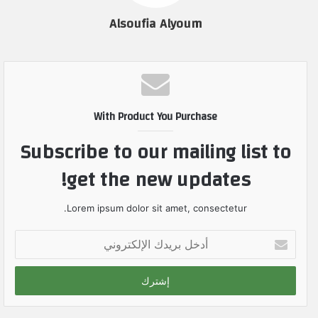
Alsoufia Alyoum
With Product You Purchase
Subscribe to our mailing list to
get the new updates!
Lorem ipsum dolor sit amet, consectetur.
أ
د
خ
ل
ب
ر