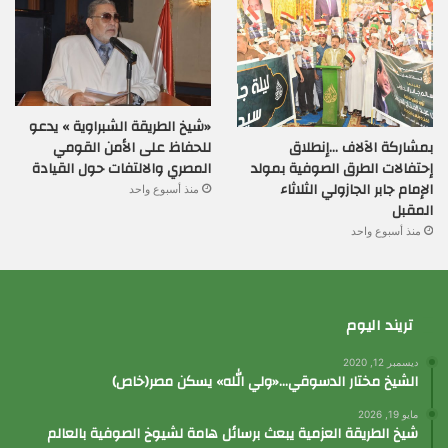
«شيخ الطريقة الشبراوية » يدعو
بمشاركة الآلاف …إنطلاق
للحفاظ على الأمن القومي
إحتفالات الطرق الصوفية بمولد
المصري والالتفات حول القيادة
الإمام جابر الجازولي الثلاثاء
منذ أسبوع واحد
المقبل
منذ أسبوع واحد
تريند اليوم
ديسمبر 12, 2020
الشيخ مختار الدسوقي…«ولي الله» يسكن مصر(خاص)
مايو 19, 2026
شيخ الطريقة العزمية يبعث برسائل هامة لشيوخ الصوفية بالعالم