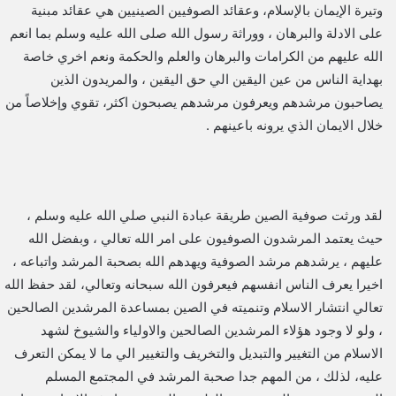
وتيرة الإيمان بالإسلام، وعقائد الصوفيين الصينيين هي عقائد مبنية
على الادلة والبرهان ، ووراثة رسول الله صلى الله عليه وسلم بما انعم
الله عليهم من الكرامات والبرهان والعلم والحكمة ونعم اخري خاصة
بهداية الناس من عين اليقين الي حق اليقين ، والمريدون الذين
يصاحبون مرشدهم ويعرفون مرشدهم يصبحون اكثر، تقوي وإخلاصاً من
خلال الايمان الذي يرونه باعينهم .
لقد ورثت صوفية الصين طريقة عبادة النبي صلي الله عليه وسلم ،
حيث يعتمد المرشدون الصوفيون على امر الله تعالي ، وبفضل الله
عليهم ، يرشدهم مرشد الصوفية ويهدهم الله بصحبة المرشد واتباعه ،
اخيرا يعرف الناس انفسهم فيعرفون الله سبحانه وتعالي، لقد حفظ الله
تعالي انتشار الاسلام وتنميته في الصين بمساعدة المرشدين الصالحين
، ولو لا وجود هؤلاء المرشدين الصالحين والاولياء والشيوخ لشهد
الاسلام من التغيير والتبديل والتخريف والتغيير الي ما لا يمكن التعرف
عليه، لذلك ، من المهم جدا صحبة المرشد في المجتمع المسلم