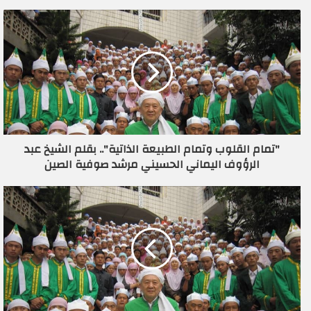
ي
د
ك
ا
ل
إ
ل
ك
ت
ر
"تمام القلوب وتمام الطبيعة الذاتية".. بقلم الشيخ عبد
و
الرؤوف اليماني الحسيني مرشد صوفية الصين
ن
ي