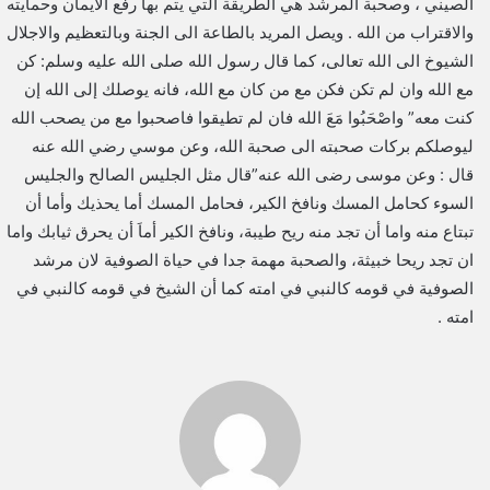
الصيني ، وصحبة المرشد هي الطريقة التي يتم بها رفع الايمان وحمايته
والاقتراب من الله . ويصل المريد بالطاعة الى الجنة وبالتعظيم والاجلال
الشيوخ الى الله تعالى، كما قال رسول الله صلى الله عليه وسلم: كن
مع الله وان لم تكن فكن مع من كان مع الله، فانه يوصلك إلى الله إن
كنت معه” واصْحَبُوا مَعَ الله فان لم تطيقوا فاصحبوا مع من يصحب الله
ليوصلكم بركات صحبته الى صحبة الله، وعن موسي رضي الله عنه
قال : وعن موسى رضى الله عنه”قال مثل الجليس الصالح والجليس
السوء كحامل المسك ونافخ الكير، فحامل المسك أما يحذيك وأما أن
تبتاع منه واما أن تجد منه ريح طيبة، ونافخ الكير أماَ أن يحرق ثيابك واما
ان تجد ريحا خبيثة، والصحبة مهمة جدا في حياة الصوفية لان مرشد
الصوفية في قومه كالنبي في امته كما أن الشيخ في قومه كالنبي في
امته .