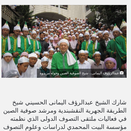
ر
س
ل
ب
ر
ي
د
ا
إ
ل
ك
عبدالرؤوف اليمانى... شيخ الصوفية الصين وحوله مريدوه
ت
ر
و
شارك الشيخ عبدالرؤف اليمانى الحسيني شيخ
ن
ي
الطريقة الجهرية النقشبندية ومرشد صوفية الصين
ا
في فعاليات ملتقى التصوف الدولى الذي نظمته
مؤسسة البيت المحمدي لدراسات وعلوم التصوف