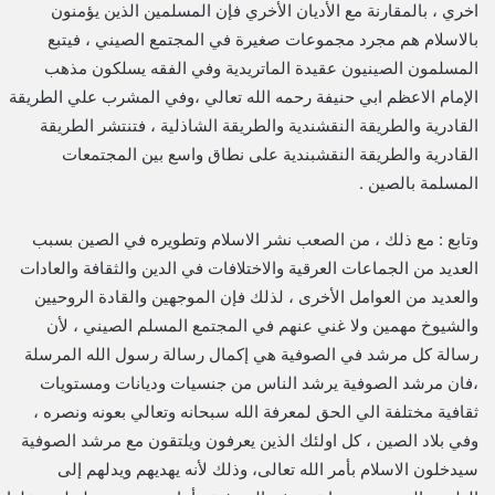
اخري ، بالمقارنة مع الأديان الأخري فإن المسلمين الذين يؤمنون
بالاسلام هم مجرد مجموعات صغيرة في المجتمع الصيني ، فيتبع
المسلمون الصينيون عقيدة الماتريدية وفي الفقه يسلكون مذهب
الإمام الاعظم ابي حنيفة رحمه الله تعالي ،وفي المشرب علي الطريقة
القادرية والطريقة النقشندية والطريقة الشاذلية ، فتنتشر الطريقة
القادرية والطريقة النقشبندية على نطاق واسع بين المجتمعات
المسلمة بالصين .
وتابع : مع ذلك ، من الصعب نشر الاسلام وتطويره في الصين بسبب
العديد من الجماعات العرقية والاختلافات في الدين والثقافة والعادات
والعديد من العوامل الأخرى ، لذلك فإن الموجهين والقادة الروحيين
والشيوخ مهمين ولا غني عنهم في المجتمع المسلم الصيني ، لأن
رسالة كل مرشد في الصوفية هي إكمال رسالة رسول الله المرسلة
،فان مرشد الصوفية يرشد الناس من جنسيات وديانات ومستويات
ثقافية مختلفة الي الحق لمعرفة الله سبحانه وتعالي بعونه ونصره ،
وفي بلاد الصين ، كل اولئك الذين يعرفون ويلتقون مع مرشد الصوفية
سيدخلون الاسلام بأمر الله تعالى، وذلك لأنه يهديهم ويدلهم إلى