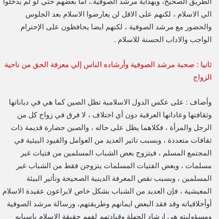
الطريق الصحيح، وبهداية مرشد الصوفية.، أما بعضهم حتي لو لم يدخلوا
الي الاسلام ، لكنهم على الاقل لن يعارضوا الاسلام بعد الجلوس
والحضور مع مرشد الصوفية ، لكنهم ايضا يحافظون على الإحترام
الواجب والاداب الحسنة للاسلام .
ثانيا : صحبة مرشد الصوفية وأرشاده الناس إلي معرفة الحق من ناحية
الزواج
وأضاف : على عكس الدول الاسلامية تظل الصين كما هي في دياناتها
وثقافتها وعاداتها العرقية دون أي اختلاف ، لا فرق في زواج كل من
الرجل والمرأة ، فكلاهما يظل على حاله ، والصين حضارة قديمة ذات
ثقافات متعددة ، وبسبب تاثير العديد من العوامل والقيود البيئية في
المجتمع المسلم ، فيتزوج بعض الشباب المسلمين من فتيات غير
مسلمات ، وبعض الفتيات المسلمات يتزوجن فقط من الشباب غير
المسلمين ، وبسبب نقص المعرفة الدينية الصحيحة وتأثير البيئة
المعيشية ، فإن العديد من الشباب بشكل خاص لايراعون عقيدة الاسلام
أوأخلاقياته وقد فقد البعض ايمانهم وطريقتهم، ورسالة مرشد الصوفية
ومسؤوليته هي ارشاد الجهلة وقيادتهم لفهم حقيقة الاسلام باسبابه