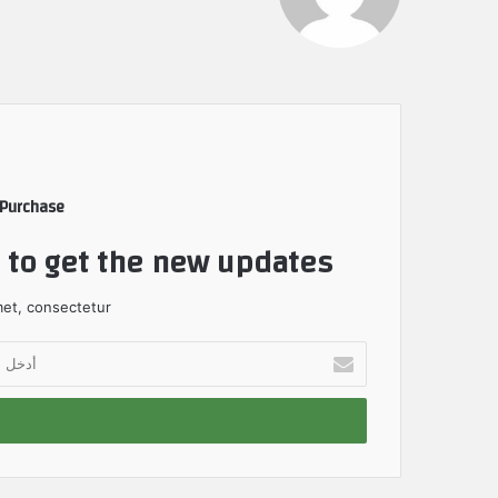
 Purchase
t to get the new updates!
et, consectetur.
أ
د
خ
ل
ب
ر
ي