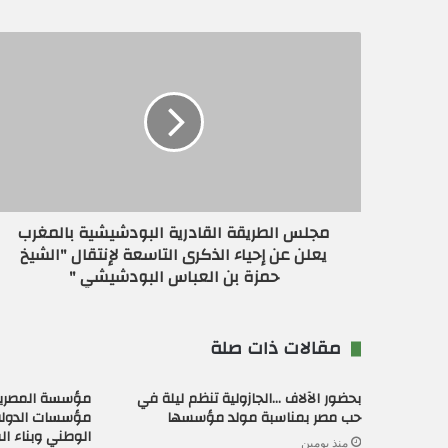
د
ك
ا
ل
إ
ل
ك
ت
ر
و
ن
مجلس الطريقة القادرية البودشيشية بالمغرب
ي
يعلن عن إحياء الذكرى التاسعة لإنتقال "الشيخ
حمزة بن العباس البودشيشي "
مقالات ذات صلة
بحضور الآلاف …الجازولية تنظم ليلة في
مؤسسة المصريي
حب مصر بمناسبة مولد مؤسسها
مؤسسات الدولة
الوطني وبناء ا
منذ يومين