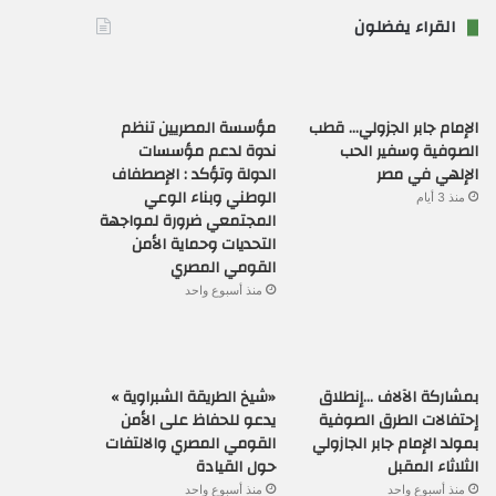
القراء يفضلون
الإمام جابر الجزولي… قطب
مؤسسة المصريين تنظم
الصوفية وسفير الحب
ندوة لدعم مؤسسات
الإلهي في مصر
الدولة وتؤكد : الإصطفاف
الوطني وبناء الوعي
منذ 3 أيام
المجتمعي ضرورة لمواجهة
التحديات وحماية الأمن
القومي المصري
منذ أسبوع واحد
بمشاركة الآلاف …إنطلاق
«شيخ الطريقة الشبراوية »
إحتفالات الطرق الصوفية
يدعو للحفاظ على الأمن
بمولد الإمام جابر الجازولي
القومي المصري والالتفات
الثلاثاء المقبل
حول القيادة
منذ أسبوع واحد
منذ أسبوع واحد