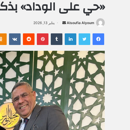
«حي على الوداد» بذكر
Alsoufia Alyoum
أ
يناير 13, 2026
ر
فيسبوك
تويتر
لينكدإن
‏Tumblr
بينتيريست
‏Reddit
‏VKontakte
س
ل
ب
ر
ي
د
ا
إ
ل
ك
ت
ر
و
ن