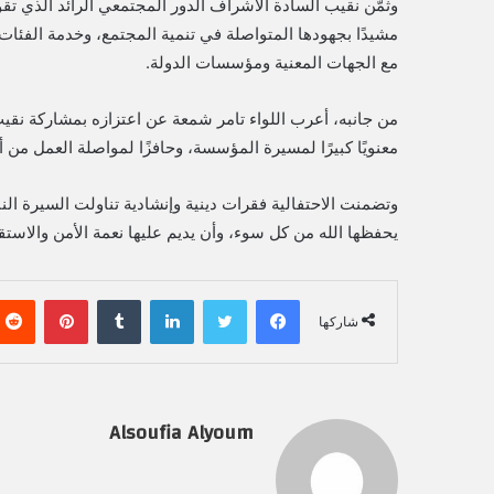
وثمّن نقيب السادة الأشراف الدور المجتمعي الرائد الذي ت
مشيدًا بجهودها المتواصلة في تنمية المجتمع، وخدمة الفئات ال
مع الجهات المعنية ومؤسسات الدولة.
من جانبه، أعرب اللواء تامر شمعة عن اعتزازه بمشاركة نقيب 
معنويًا كبيرًا لمسيرة المؤسسة، وحافزًا لمواصلة العمل من
وتضمنت الاحتفالية فقرات دينية وإنشادية تناولت السيرة النب
يحفظها الله من كل سوء، وأن يديم عليها نعمة الأمن والاستقر
فيسبوك
تويتر
لينكدإن
‏Tumblr
بينتيريست
شاركها
Alsoufia Alyoum