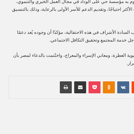
قوم به مؤسسة حي على الوداد في مجال العمل الخيري والتنموي،
أكثر احتياجًا، وتقديم الدعم للأسر الأولى بالرعاية، وذلك بالتنسيق
السادة الأشراف في هذه الاحتفالية، مؤكدًا أن وجوده يُعد دعمًا
 أجل خدمة المجتمع وتحقيق التكافل الاجتماعي.
وية العطرة، ومعاني الإسراء والمعراج، واختُتمت بالدعاء لمصر بأن
ار.
‏Reddit
‏VKontakte
Odnoklassniki
بوكيت
مشاركة عبر البريد
طباعة