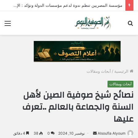
مؤسسة المصريين تنظم ندوة لدعم مؤسسات الدولة وتؤكد : الإصطفاف الوطني وبناء الوعي المجتمعي ضرورة لمواجهة التحديات وحماية الأمن القومي المصري
بحث
الق
عن
الرئيسية
/
أبحاث ومقالات
أبحاث ومقالات
نصائح شيخ صوفية الصين لأهل
السنة والجماعة بالعالم ..تعرف
عليها
Alsoufia Alyoum
أ
نوفمبر 10, 2024
0
38
4 دقائق