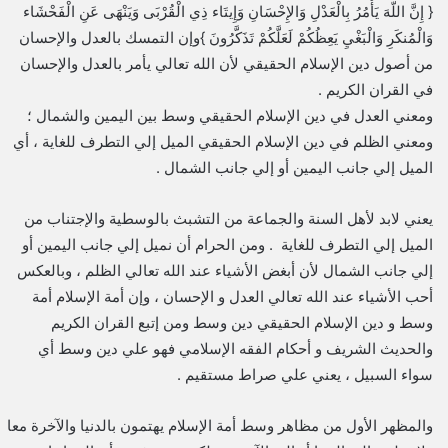
{ إِنَّ اللّهَ يَأْمُرُ بِالْعَدْلِ وَالإِحْسَانِ وَإِيتَاء ذِي الْقُرْبَى وَيَنْهَى عَنِ الْفَحْشَاء
وَالْمُنكَرِ وَالْبَغْيِ يَعِظُكُمْ لَعَلَّكُمْ تَذَكَّرُونَ }وإن التمسك بالعدل والإحسان
من أصول دين الإسلام الحقيقي لأن الله تعالي يأمر بالعدل والإحسان
في القران الكريم .
ومعني العدل في دين الإسلام الحقيقي وسط بين اليمين والشمال ؛
ومعني الظلم في دين الإسلام الحقيقي الميل إلي التطرف للغاية ، أي
الميل إلي جانب اليمين أو إلي جانب الشمال .
يعني لابد لأهل السنة والجماعة من التشبث بالوسطية والإجتناب من
الميل إلي التطرف للغاية . ومن الحرام أن نميل إلي جانب اليمين أو
إلي جانب الشمال لأن أبغض الأشياء عند الله تعالي الظلم ، وبالعكس
أحب الأشياء عند الله تعالي العدل و الإحسان ، وإن أمة الإسلام أمة
وسط و دين الإسلام الحقيقي دين وسط ومن إتبع القران الكريم
والحديث الشريف و أحكام الفقه الإسلامي فهو علي دين وسط أي
سواء السبيل ، يعني علي صراط مستقيم .
والمظهر الأول من مظاهر وسط أمة الإسلام يهتمون بالدنيا والآخرة معا