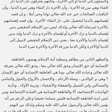
ولايميلون إلي الدنيا أو إلي الآخرة ، ولكنهم يعترفون بأن الدنيا دار
الفناء وهي مزرعة الآخرة ، وأن الآخرة دار البقاء وهي ثمرة الدنيا ، وأن
الباقيات الصالحات خير عند الله تعالي ثوابا وخير أملا ، و إن قصد
إهتمامهم بالدنيا لتحصيل علي دار البقاء الآخرة ، وإن قصد إهتمامهم
بالآخرة لمرضاة الله تعالي ولذلك ليس دين الإسلام الحقيقي بدين
إهتمام بالدنيا و ترك الآخرة أو إهتمام بالآخرة و ترك الدنيا وإنه بدين
إهتمام بالدنيا والآخرة معا ، يعني دين الإسلام الحقيقي لايميل إلي
الدنيا أوالآخرة ولكن الدنيا مزرعة الآخرة والآخرة ثمرة الدنيا .
والمظهر الثاني من مظاهر وسطية أمة الإسلام يهتمون بالعاطفة
الإنسانية أي حق الإنسان وحق الله تعالي معا ، وحق الله تعالي معرفة
الله تعالي وعبادة الله تعالي ،وما هي العاطفة الإنسانية أي حق الإنسان
؟ وهي بر الوالدين ، وصلة الأرحام ، والإحسان بالأزواج والجوار واليتامي
والمساكين وابن السبيل والضعفاء والأشقياء ، وتربية الأولاد ، وتأدية
الواجبات الإجتماعية، ألا والعاطفة الإنسانية هي العبادة الإجتماعية ومن
ليس لدية العاطفة الإنسانية فليس مسلما حقيقيا وعلي الرغم من أنه
يؤمن بالله تعالي والرسول صلي الله عليه وسلم ولذلك من لايهتم
بأمور المسلم فليس مسلما حقيقيا ، ومن لايهتم بدين الإسلام فإرتد عن