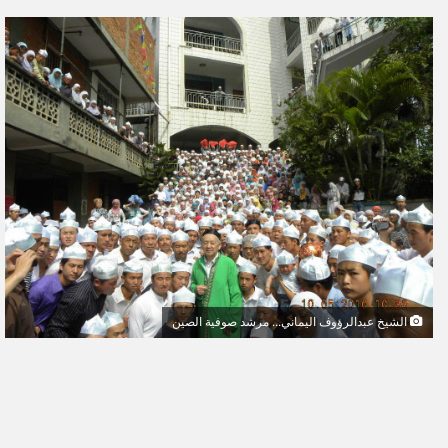
ر
س
ل
ب
ر
ي
د
ا
إ
ل
ك
ت
ر
و
الشيخ عبدالرؤوف اليماني... مرشد صوفية الصين
ن
ي
ا