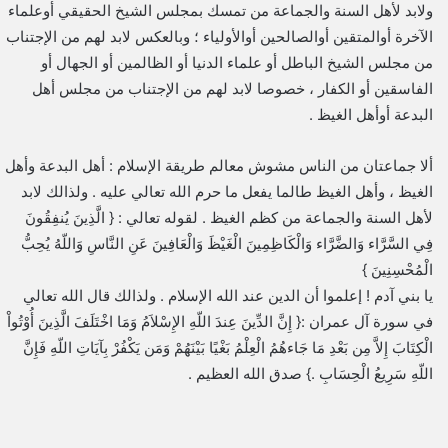
ولابد لأهل السنة والجماعة من تمسك بمجلس الشيخ الحقيقي أوعلماء
الآخرة أوالمتقين أوالصالحين أوالأولياء ؛ وبالعكس لابد لهم من الإجتناب
من مجلس الشيخ الباطل أو علماء الدنيا أو الظالمين أو الجهال أو
الفاسقين أو الكفار ، خصوصا لابد لهم من الإجتناب من مجلس أهل
البدعة أوأهل الغيظ .
ألا جماعتان من الناس مشوش معالم طريقة الإسلام : أهل البدعة وأهل
الغيظ ، وأهل الغيظ طالما يفعل ما حرم الله تعالي عليه . ولذالك لابد
لأهل السنة والجماعة من كظم الغيظ . لقوله تعالي : { الَّذِينَ يُنفِقُونَ
فِي السَّرَّاء وَالضَّرَّاء وَالْكَاظِمِينَ الْغَيْظَ وَالْعَافِينَ عَنِ النَّاسِ وَاللّهُ يُحِبُّ
الْمُحْسِنِينَ }
يا بني آدم ! إعلموا أن الدين عند الله الإسلام . ولذالك قال الله تعالي
في سورة آل عمران :{ إِنَّ الدِّينَ عِندَ اللّهِ الإِسْلاَمُ وَمَا اخْتَلَفَ الَّذِينَ أُوْتُواْ
الْكِتَابَ إِلاَّ مِن بَعْدِ مَا جَاءهُمُ الْعِلْمُ بَغْيًا بَيْنَهُمْ وَمَن يَكْفُرْ بِآيَاتِ اللّهِ فَإِنَّ
اللّهِ سَرِيعُ الْحِسَابِ .} صدق الله العظيم .