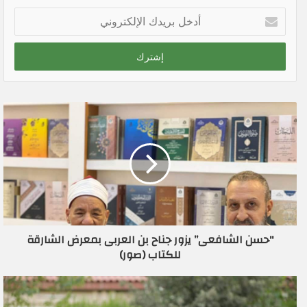
أ
د
خ
ل
ب
ر
ي
د
ك
ا
ل
إ
ل
ك
ت
ر
"حسن الشافعى” يزور جناح بن العربى بمعرض الشارقة
و
للكتاب (صور)
ن
ي