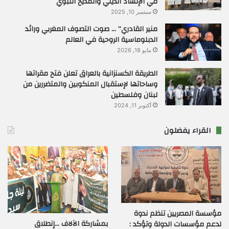
في الإنشاد الديني والمديح النبوي
سبتمبر 10, 2025
منير القادري” … صوت التصوف المغربي ورائد
الدبلوماسية الروحية في العالم
مايو 18, 2026
الطريقة الكسنزانية بالعراق تعلن فتح مقراتها
وساحاتها لإستقبال المنكوبين والمتضررين من
لبنان وفلسطين
أكتوبر 11, 2024
القراء يفضلون
مؤسسة المصريين تنظم ندوة
بمشاركة الآلاف …إنطلاق
لدعم مؤسسات الدولة وتؤكد :