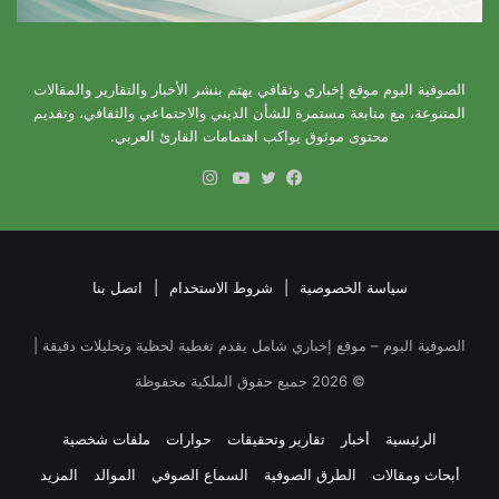
الصوفية اليوم موقع إخباري وثقافي يهتم بنشر الأخبار والتقارير والمقالات
المتنوعة، مع متابعة مستمرة للشأن الديني والاجتماعي والثقافي، وتقديم
محتوى موثوق يواكب اهتمامات القارئ العربي.
انستقرام
فيسبوك
تويتر
يوتيوب
سياسة الخصوصية
|
شروط الاستخدام
|
اتصل بنا
الصوفية اليوم – موقع إخباري شامل يقدم تغطية لحظية وتحليلات دقيقة |
©
2026
جميع حقوق الملكية محفوظة
الرئيسية
أخبار
تقارير وتحقيقات
حوارات
ملفات شخصية
أبحاث ومقالات
الطرق الصوفية
السماع الصوفي
الموالد
المزيد