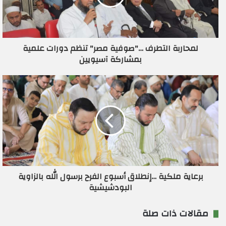
ل
ك
ت
ر
لمحاربة التطرف …"صوفية مصر" تنظم دورات علمية
و
بمشاركة آسيويين
ن
ي
برعاية ملكية …إنطلاق أسبوع الفرح برسول الله بالزاوية
البودشيشية
مقالات ذات صلة