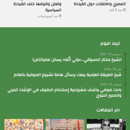
المصري والالتفات حول القيادة
وتعلن وقوفها خلف القيادة
السياسية
منذ 6 أيام
منذ أسبوع واحد
تريند اليوم
ديسمبر 12, 2020
الشيخ مختار الدسوقي…«ولي الله» يسكن مصر(خاص)
مايو 19, 2026
شيخ الطريقة العزمية يبعث برسائل هامة لشيوخ الصوفية بالعالم
سبتمبر 10, 2025
باحث صوفي يكشف مشروعية إستخدام الدفوف في الإنشاد الديني
والمديح النبوي
اخر المقالات