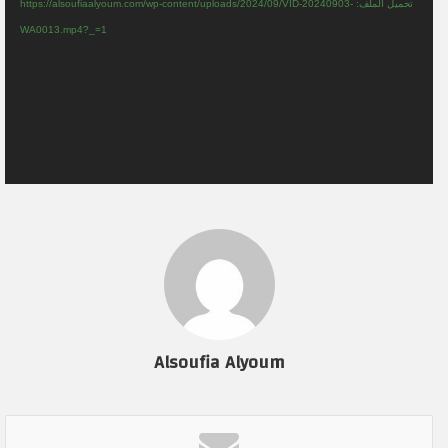
تحميل الملف: https://alsoufiaalyoum.com/wp-content/uploads/2024/09/VID-20240903-
WA0013.mp4?_=1
Alsoufia Alyoum