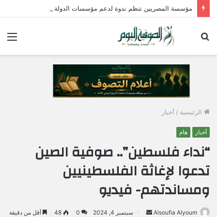
مؤسسة المصريين تنظم ندوة لدعم مؤسسات الدولة وتؤكد : الإصطفاف الوطني وبناء الوعي المجتمعي ضرورة لمواجهة التحديات وحماية الأمن القومي المصري
بحث
الق
عن
الرئيسية
/
أخبار
أخبار
هام
“نداء فلسطين”.. صوفية الصين
تدعوا لإغاثة الفلسطينيين
ومساندتهم- فيديو
Alsoufia Alyoum
أ
سبتمبر 4, 2024
0
48
أقل من دقيقة