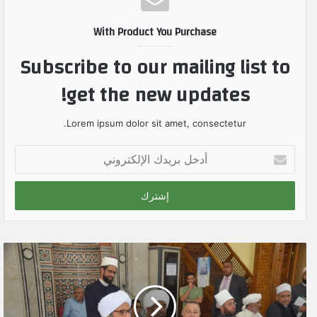
With Product You Purchase
Subscribe to our mailing list to
get the new updates!
Lorem ipsum dolor sit amet, consectetur.
أ
د
خ
ل
ب
ر
ي
د
ك
ا
ل
إ