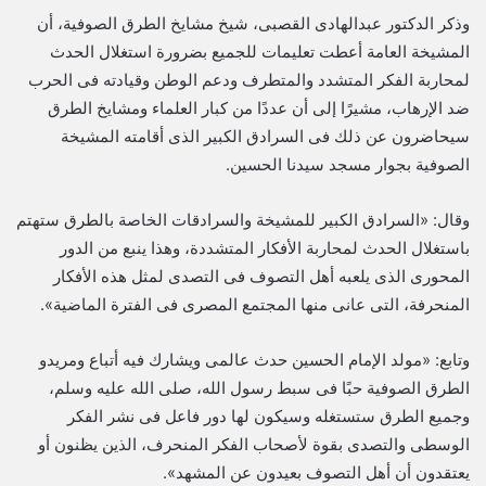
وذكر الدكتور عبدالهادى القصبى، شيخ مشايخ الطرق الصوفية، أن
المشيخة العامة أعطت تعليمات للجميع بضرورة استغلال الحدث
لمحاربة الفكر المتشدد والمتطرف ودعم الوطن وقيادته فى الحرب
ضد الإرهاب، مشيرًا إلى أن عددًا من كبار العلماء ومشايخ الطرق
سيحاضرون عن ذلك فى السرادق الكبير الذى أقامته المشيخة
الصوفية بجوار مسجد سيدنا الحسين.
وقال: «السرادق الكبير للمشيخة والسرادقات الخاصة بالطرق ستهتم
باستغلال الحدث لمحاربة الأفكار المتشددة، وهذا ينبع من الدور
المحورى الذى يلعبه أهل التصوف فى التصدى لمثل هذه الأفكار
المنحرفة، التى عانى منها المجتمع المصرى فى الفترة الماضية».
وتابع: «مولد الإمام الحسين حدث عالمى ويشارك فيه أتباع ومريدو
الطرق الصوفية حبًا فى سبط رسول الله، صلى الله عليه وسلم،
وجميع الطرق ستستغله وسيكون لها دور فاعل فى نشر الفكر
الوسطى والتصدى بقوة لأصحاب الفكر المنحرف، الذين يظنون أو
يعتقدون أن أهل التصوف بعيدون عن المشهد».