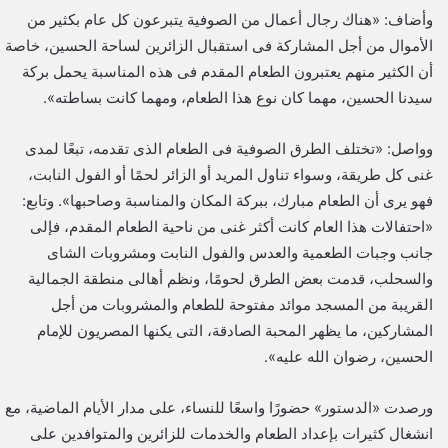
وأضاف: «هناك رجال أعمال من الصوفية يتبرعون كل عام بكثير من
الأموال من أجل المشاركة فى استقبال الزائرين لساحة الحسين، خاصة
أن الكثير منهم يعتبرون الطعام المقدم فى هذه المناسبة يحمل بركة
سيدنا الحسين، مهما كان نوع هذا الطعام، ومهما كانت بساطته».
وواصل: «تختلف الطرق الصوفية فى الطعام الذى تقدمه، تبعًا لمدى
غنى كل طريقة، وسواء تناول المريد أو الزائر لحمًا أو الفول النابت،
فهو يرى أن الطعام مبارك، ببركة المكان والمناسبة وصاحبها». وتابع:
«احتفالات هذا العام كانت أكثر غنى من ناحية الطعام المقدم، فإلى
جانب وجبات الطعمية والعدس والفول النابت ومشروبات الشاى
والسحلب، قدمت بعض الطرق لحومًا، ونظم أهالى منطقة الجمالية
القريبة من المسجد موائد مفتوحة للطعام والمشروبات من أجل
المشاركين، ما يظهر المحبة الصادقة، التى يكنها المصريون للإمام
الحسين، رضوان الله عليه».
ورصدت «الدستور» حضورًا واسعًا للنساء، على مدار الأيام الماضية، مع
انشغال كثيرات بإعداد الطعام والخدمات للزائرين والمتوافدين على