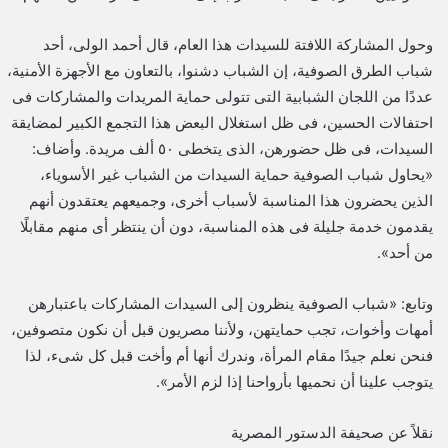
وحول المشاركة اللافتة للسيدات هذا العام، قال أحمد الولى، أحد
شباب الطرق الصوفية، إن الشباب دشنوا، بالتعاون مع الأجهزة الأمنية،
عددًا من اللجان الشبابية التى تتولى حماية المريدات والمشاركات فى
احتفالات الحسين، فى ظل استغلال البعض هذا التجمع الكبير لمضايقة
السيدات، فى ظل حضورهن، الذى يتخطى ٥٠ ألف مريدة. وأضاف:
«يحاول شباب الصوفية حماية السيدات من الشباب غير الأسوياء،
الذين يحضرون هذا المناسبة لأسباب أخرى، وجميعهم يعتقدون أنهم
يقدمون خدمة جليلة فى هذه المناسبة، دون أن ينتظر أى منهم مقابلًا
من أحد».
وتابع: «شباب الصوفية ينظرون إلى السيدات المشاركات باعتبارهن
أمهات وأخوات، تجب حمايتهن، ولأننا مصريون قبل أن نكون متصوفين،
فنحن نعلم جيدًا مقام المرأة، وندرك أنها أم وأخت قبل كل شىء، لذا
يتوجب علينا أن نحميها بأرواحنا إذا لزم الأمر».
نقلاً عن صحيفة الدستور المصرية