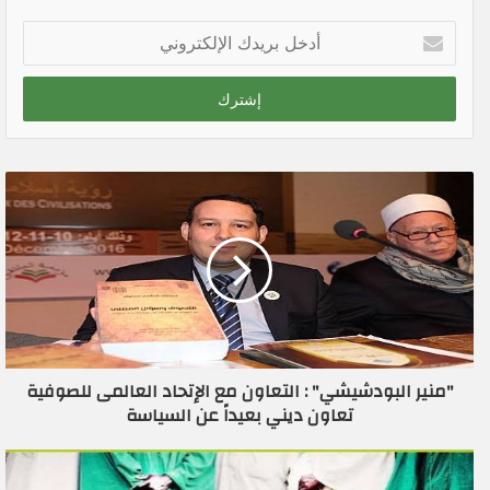
أ
د
خ
ل
ب
ر
ي
د
ك
ا
ل
إ
ل
ك
ت
ر
"منير البودشيشي" : التعاون مع الإتحاد العالمى للصوفية
و
تعاون ديني بعيداً عن السياسة
ن
ي