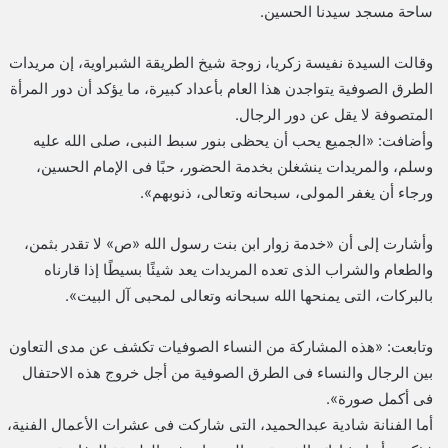
ساحة مسجد سيدنا الحسين.
وقالت السيدة نفيسة زكريا، زوجة شيخ الطريقة الشبراوية، إن مريدات
الطرق الصوفية يتواجدن هذا العام بأعداد كبيرة، ما يؤكد أن دور المرأة
المتصوفة لا يقل عن دور الرجال.
وأضافت: «الجميع يحب أن يحظى بنور سبط النبى، صلى الله عليه
وسلم، والمريدات ينشغلن بخدمة الحضور، حبًا فى الإمام الحسين،
ورجاء أن يغفر المولى، سبحانه وتعالى، ذنوبهم».
وأشارت إلى أن «خدمة زوار ابن بنت رسول الله «ص» لا تقدر بثمن،
والطعام والشراب الذى تعده المريدات يعد شيئًا بسيطًا إذا قارناه
بالبركات، التى يمنحها الله سبحانه وتعالى لمحبى آل البيت».
وتابعت: «هذه المشاركة من النساء الصوفيات تكشف عن مدى التعاون
بين الرجال والنساء فى الطرق الصوفية من أجل خروج هذه الاحتفال
فى أكمل صورة».
أما الفنانة شادية عبدالحميد، التى شاركت فى عشرات الأعمال الفنية،