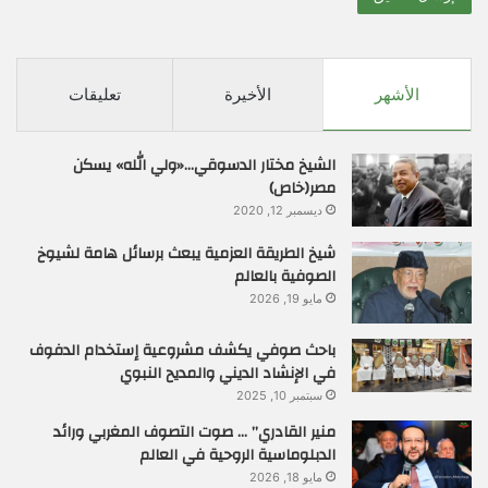
الأشهر
الأخيرة
تعليقات
الشيخ مختار الدسوقي…«ولي الله» يسكن
مصر(خاص)
ديسمبر 12, 2020
شيخ الطريقة العزمية يبعث برسائل هامة لشيوخ
الصوفية بالعالم
مايو 19, 2026
باحث صوفي يكشف مشروعية إستخدام الدفوف
في الإنشاد الديني والمديح النبوي
سبتمبر 10, 2025
منير القادري” … صوت التصوف المغربي ورائد
الدبلوماسية الروحية في العالم
مايو 18, 2026