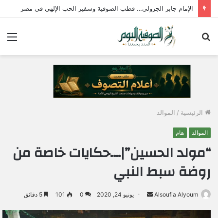
الإمام جابر الجزولي… قطب الصوفية وسفير الحب الإلهي في مصر
بحث
الق
عن
الرئيسية
/
الموالد
الموالد
هام
“مولد الحسين”|….حكايات خاصة من
روضة سبط النبي
Alsoufia Alyoum
أ
يونيو 24, 2020
0
101
5 دقائق
ر
س