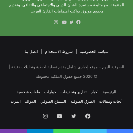
المتنوعة، مع متابعة مستمرة للشأن الديني والاجتماعي والثقافي، وتقديم
محتوى موثوق يواكب اهتمامات القارئ العربي.
انستقرام
فيسبوك
تويتر
يوتيوب
سياسة الخصوصية
|
شروط الاستخدام
|
اتصل بنا
الصوفية اليوم – موقع إخباري شامل يقدم تغطية لحظية وتحليلات دقيقة |
©
2026
جميع حقوق الملكية محفوظة
الرئيسية
أخبار
تقارير وتحقيقات
حوارات
ملفات شخصية
أبحاث ومقالات
الطرق الصوفية
السماع الصوفي
الموالد
المزيد
فيسبوك
تويتر
يوتيوب
انستقرام