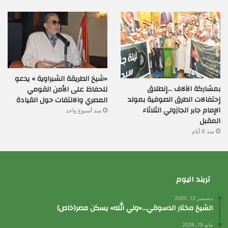
«شيخ الطريقة الشبراوية » يدعو
بمشاركة الآلاف …إنطلاق
للحفاظ على الأمن القومي
إحتفالات الطرق الصوفية بمولد
المصري والالتفات حول القيادة
الإمام جابر الجازولي الثلاثاء
منذ أسبوع واحد
المقبل
منذ 6 أيام
تريند اليوم
ديسمبر 12, 2020
الشيخ مختار الدسوقي…«ولي الله» يسكن مصر(خاص)
مايو 19, 2026