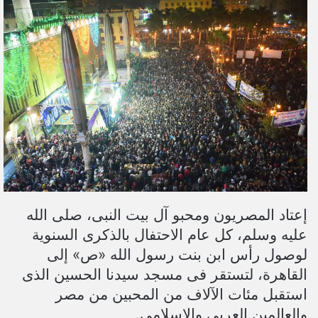
ل
ب
ر
ي
د
ا
إ
ل
ك
ت
ر
و
إعتاد المصريون ومحبو آل بيت النبى، صلى الله
ن
عليه وسلم، كل عام الاحتفال بالذكرى السنوية
ي
لوصول رأس ابن بنت رسول الله «ص» إلى
ا
القاهرة، لتستقر فى مسجد سيدنا الحسين الذى
استقبل مئات الآلاف من المحبين من مصر
والعالمين العربى والإسلامى.