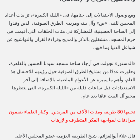
ومع وصول الاحتفالات إلى ختامها، فى «الليلة الكبيرة»، تزايدت أعداد
المحبين للنبى «ص» وآل بيته ومريدى الطرق الصوفية، الذين وفدوا
إلى الساحة الحسينية، للمشاركة فى مئات الحلقات التى أقيمت فى
حرم المسجد، منشغلين بالذكر والمديح وقراءة القرآن والتواشيح عن
شواغل الدنيا وما فيها.
«الدستور» تجولت فى أرجاء ساحة مسجد سيدنا الحسين بالقاهرة،
وحاورت عددًا من مشايخ الطرق الصوفية حول رؤيتهم للاحتفال هذا
العام، وأهم ما يميزه عن الأعوام الماضية، بالإضافة إلى آخر
الاستعدادات قبل ساعات قليلة من «الليلة الكبيرة»، التى ينتظرها
محبو آل البيت عامًا بعد عام.
تحييها 80 طريقة ومئات الآلاف من المريدين.. وكبار العلماء يقيمون
سرادقات لمواجهة الفكر المتطرف والإرهاب
قال علاء أبوالعزائم، شيخ الطريقة العزمية عضو المجلس الأعلى