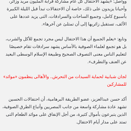
وواصل: «يشهد الاحتفال كل عام مشاركة قرابة المليون مريد وزائر،
وأحيانا يزيدون على ذلك، خاصة أن الاحتفالات تبدأ قبل الليلة الكبيرة
بأسبوع كامل، وجميع الساحات والسرادقات، التى يزيد عددها على
الألف، تستقبل زائريها إلى أن تمتلئ عن آخرها».
وتابع: «يعلم الجميع أن هذا الاحتفال ليس مجرد تجمع للأكل والشرب،
بل هو تجمع لعلماء الصوفية بالأساس يشهد سرادقات تقام خصيصًا
لتعليم الناس معنى التصوف الصحيح وطبيعة الإسلام الوسطى البعيد
عن العنف والتطرف».
لجان شبابية لحماية السيدات من التحرش.. والأهالى ينظمون «موائد»
للمشاركين
أكد حسن عبدالعزيز، عضو الطريقة البرهامية، أن احتفالات الحسين
تشهد عادة مشاركة واسعة من جانب المصريين وأتباع الطرق الصوفية،
الذين يتبرعون بأموال كثيرة، من أجل الإنفاق على موائد الطعام التى
تمتد على مدار أيام الاحتفال.