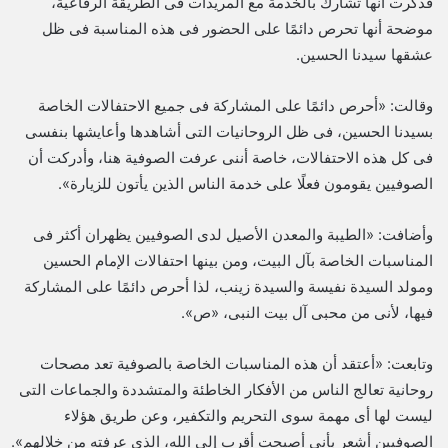
فذكرت أنها تشارك بالخدمة مع المريدات فى الطريقة الرفاعية،
موضحة أنها تحرص دائمًا على الحضور فى هذه المناسبة فى ظل
عشقها سيدنا الحسين.
وقالت: «أحرص دائمًا على المشاركة فى جميع الاحتفالات الخاصة
بسيدنا الحسين، فى ظل الروحانيات التى أشاهدها وأعايشها بنفسى
فى كل هذه الاحتفالات، خاصة أننى عرفت الصوفية هنا، وأدركت أن
الصوفيين يقومون فعلًا على خدمة الناس الذين يأتون للزيارة».
وأضافت: «الطيبة والمعدن الأصيل لدى الصوفيين يظهران أكثر فى
المناسبات الخاصة بآل البيت، ومن بينها احتفالات الإمام الحسين
ومولد السيدة نفيسة والسيدة زينب، لذا أحرص دائمًا على المشاركة
فيها، لأنى من محبى آل بيت النبى، «ص».
وتابعت: «أعتقد أن هذه المناسبات الخاصة بالصوفية تعد مصحات
روحانية تعالج الناس من الأفكار الخاطئة والمتشددة والجماعات التى
ليست لها أى مهمة سوى التحريم والتكفير، وعن طريق هؤلاء
الصوفيين أشعر بأنى أصبحت أقرب إلى الله، الذى عرفته من خلالهم».