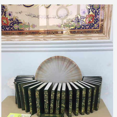
ر
س
ل
ب
ر
ي
د
ا
إ
ل
ك
ت
ر
و
ن
ي
ا