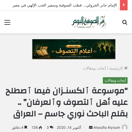
الإمام جابر الجزولي… قطب الصوفية وسفير الحب الإلهي في مصر
بحث
الق
عن
الرئيسية
/
أبحاث ومقالات
أبحاث ومقالات
“موسوعة ﭐلكسنـزان فيما ﭐصطلح
عليه أهل ﭐلتصوف وﭐلعرفان” ..
بقلم الباحث نوري جاسم – العراق
Alsoufia Alyoum
أ
أكتوبر 14, 2020
3
136
4 دقائق