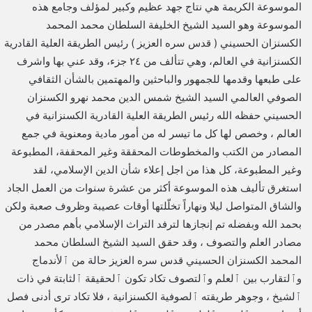
الموسوعة الكريمة هي نتاج جهد عظيم وكبير لمؤلف وجامع هذه
الموسوعة وهو السيد الشيخ الخليفة السلطان محمد المحمد
الكسنزان الحسيني ( قدس سره العزيز ) رئيس الطريقة العلية القادرية
الكسنزانية في العالم، وهي تتألف من ٢٤ جزء، وقد عني بها واشرف
على طبعها وقدمها للجمهور والباحثين والمهتمين بالشأن الثقافي
الصوفي العالمي السيد الشيخ شمس الدين محمد نهرو الكسنزان
الحسيني حفظه الله رئيس الطريقة العلية القادرية الكسنزانية في
العالم ، وخصص لها كل ما تيسر له من أمور مادية ومعنوية في جمع
المصادر من الكتب والمخطوطات المحققة وغير المحقفة، المطبوعة
وغير المطبوعة، كل هذا من اجل إعلاء شأن الدين الإسلامي، لقد
استغرق تأليف هذه الموسوعة أكثر من عشرة سنوات من العمل الجاد
والشاق المتواصل ليلا ونهاراً تخلّلتها أوقات عصيبة وظروف صعبة ولكن
بحمد الله وبفضله تم إنجازها لترفد التراث الإسلامي بأهم مصدر من
مصادر العلم والتصوف ، وقد حقق السيد الشيخ السلطان محمد
المحمد الكسنزان الحسيني قدس سره العزيز حالة من ﭐلأندماج
وﭐلتقارب بين ﭐلعلم وﭐلتصوف تكاد تكون ﭐلحقيقة ﭐلثابتة في ذات
ﭐلشيخ ، وجوهر طريقته ﭐلصوفية الكسنزانية ، فلا تكاد ترى أدنى فصل