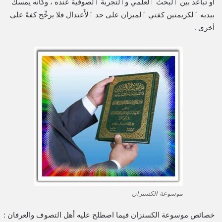
أو تباعد بين ﭐلبحث ﭐلعلمي وﭐلتجربة ﭐلصوفية عنده ، وكأنه يمسك
بيديه ﭐلكريمتين كفتي ﭐلميزان على حد ﭐلأَعتدال فلا يرجِّح كفةً على
أخرى .
موسوعة الكسنزان
خصائص موسوعة الكسنزان فيما اصطلح عليه أهل التصوف والعرفان :