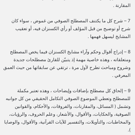
المقارنة .
7 – شرح كل ما يكتنف المصطلح الصوفي من غموض ، سواء كان
شرح أو توضيح من قبل المؤلف أو رأي الكسنزان فيه، أو تعقيب
المشايخ ليسهل فهمها .
8 – إدراج أقوال وحكم وآراء مشايخ الكسنزان فيما يخص المصطلح
ومتعلقاته ، وهذه خاصية مهمة إذ يتبيّن للقارئ مصطلحات جديدة
وشروح ومباحث تطرح لأول مرة ، ترتقي عن سابقاتها من حيث العمق
المعرفي .
9 – إلحاق كل مصطلح بإضافات وإيضاحات ، وهذه تعتبر مكملة
للمصطلح وتعطي الموضوع الصوفي التكامل الحقيقي من كل جوانبه
وتشمل ( المسائل، والمقارنات، والفروقات، والأحكام، والقوانين
الصوفية، والحكايات، والأقوال، والأشعار، وعلم الحروف، والرؤيات،
والمخاطبات، والتأويلات، والتفسير للآيات القرآنية، والأقوال، والوصايا
).