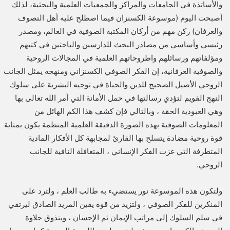
والأساتذة في الجامعات والمراكز والجمعيات العلمية والبحثية، لذلك
أصبحت اليوم (موسوعة الكسنزان فيما اصطلح عليه أهل التصوف
والعرفان) ركن مهم من أركان المكتبة الصوفية في العالم، ومصدر
رئيسي وأساسي من مصادر البحث للدارسين والباحثين في كتبهم
ومؤلفاتهم ورسائلهم واطروحاتهم العلمية في المجالات الروحية
والصوفية العرفانية، إن الفكر الصوفي الكسنزاني ومنهجه يمثل الجانب
الروحي الأصيل الصحيح للدين والحياة في توجيه البشرية على سلوك
النهج القويم لتؤدي رسالتها في حمل الأمانة التي أمر الله تعالى بها
وهي العبودية الحقة ، وبالتالي فإن كشف هذا الكم الهائل من
المعلومات الصوفية بهذه الصورة الدقيقة العلمية المنظمة يكون بمثابة
قوة روحية مضادة يتسلح بها القارئ لمجابهة كل الأفكار المادية
المتطرفة التي غزت الفكر الإنساني ، المتغافلة النافية للجانب
الروحي.
ولتكون هذه الموسوعة نور يستضيء به طالب العلم ، ولترد على
المنكرين للفكر الصوفي ، ولتزيد من قوة يقين المريد الصادق ليرتقي
في سلم السلوك إلى مراتب الإيمان ثم الإحسان ، ويتذوق حلاوة