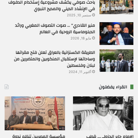
باحث صوفي يكشف مشروعية إستخدام الدفوف
في الإنشاد الديني والمديح النبوي
سبتمبر 10, 2025
منير القادري” … صوت التصوف المغربي ورائد
الدبلوماسية الروحية في العالم
مايو 18, 2026
الطريقة الكسنزانية بالعراق تعلن فتح مقراتها
وساحاتها لإستقبال المنكوبين والمتضررين من
لبنان وفلسطين
أكتوبر 11, 2024
القراء يفضلون
الإمام جابر الجزولي… قطب
مؤسسة المصريين تنظم ندوة