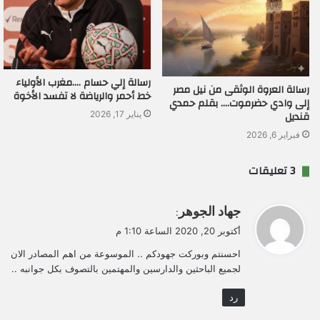
رسالة إلي حسام ….مغرب الأولياء
رسالة العروة الوثقى من نيل مصر
خط أحمر والرياضة لا تفسد الأخوة
إلى وادي حضرموت…. بقلم حمدي
قنديل
يناير 17, 2026
فبراير 6, 2026
‫3 تعليقات
ي
جهاد الجوهر
:
ق
أكتوبر 20, 2020 الساعة 1:10 م
و
احسنتم وبوركت جهودكم .. الموسوعة من اهم المصادر الان
ل
لجميع الباحثين والدارسين والمهتمين بالتصوف بكل جوانبه ..
رد