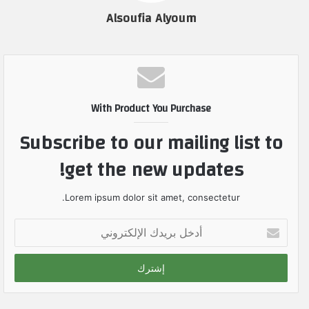
Alsoufia Alyoum
With Product You Purchase
Subscribe to our mailing list to
get the new updates!
Lorem ipsum dolor sit amet, consectetur.
أ
د
خ
ل
ب
ر