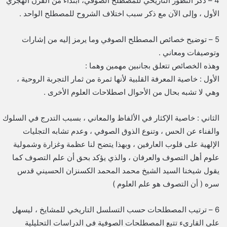
4 – ذكر التطور التاريخي للمصطلح الصوفي، ابتداء من القرن الهجري
الأول ، وإلى الآن مع ذكر سبب اختلاف الشروح للمصطلح الواحد .
5 – توضيح خصائص المصطلح الصوفي وما يرمز إليه من إشارات
وتوصيفات ومعاني .
وهذه الخصائص تتعلق بجانبين مهمين وهما :
الأول : خاصية المعرفة القلبية لأنها ثمرة من ثمار التجربة الروحية ،
وهي لا تشبه بحال من الأحوال اصطلاحات العلوم الأخرى .
الثاني : خاصية الإكثار في الألفاظ والمعاني ، بسبب التدرج في السلوك
والفناء عن الحس ، وتنوع الذوق الصوفي ، وعدم تشابه التجليات
الإلهية على قلوب العارفين ، وبهذا يتضح لنا عظمة وغزارة وشمولية
علوم أهل التصوف والعرفان ، والذي يؤكد بحق أن علم التصوف كما
يقول شيخنا السيد الشيخ محمد المحمد الكسنزان الحسيني قدس
سره ( أن التصوف هو علم العلوم )
6 – ترتيب المصطلحات حسب التسلسل التاريخي للمشايخ ، ليسهل
على القاريء تتبع المصطلحات الصوفية في الدراسات التحليلية