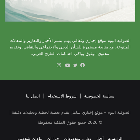
الصوفية اليوم موقع إخباري وثقافي يهتم بنشر الأخبار والتقارير والمقالات
المتنوعة، مع متابعة مستمرة للشأن الديني والاجتماعي والثقافي، وتقديم
محتوى موثوق يواكب اهتمامات القارئ العربي.
انستقرام
فيسبوك
تويتر
يوتيوب
سياسة الخصوصية
|
شروط الاستخدام
|
اتصل بنا
الصوفية اليوم – موقع إخباري شامل يقدم تغطية لحظية وتحليلات دقيقة |
©
2026
جميع حقوق الملكية محفوظة
الرئيسية
أخبار
تقارير وتحقيقات
حوارات
ملفات شخصية