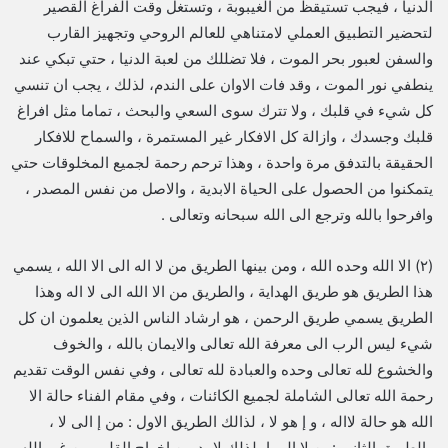
الدنيا ، فيجب تستيقظ من الغيبوبة ، وتستغل وقت الفراغ القصير
لتحضير التطبيق العملي لامتناهي للعالم الروحي وتجهيز القارب
والسفن لعبور بحر الموت ، فلا تضللك من لعبة الدنيا ، حتي تبكي عند
ينطفي نور الموت ، وقد فات الاوان على الندم، لذلك ، يجب ان تنسي
كل شيء في قلبك ، ولا تترك سوى السعي والبحث ، تماما مثل افراغ
قلبك وجسدك ، وازالة كل الافكار غير المستمرة ، والسماح للافكار
الحقيقة بالتدفق مرة واحدة ، وهذا ترحم رحمة لجميع المخلوقات حتي
يتمكنوا من الحصول على الحياة الابدية ، والاصل من نفس المصدر ،
وافرحوا بالله وترجع الى الله سبحانه وتعالى .
(٢) الا الله وحده الله ، ومن بينها الطريق من لا اله الى الا الله ، يسمي
هذا الطريق هو طريق الهداية ، والطريق من الا الله الى لا اله وهذا
الطريق يسمي طريق الرحمن ، هو ارشاد الناس الذين يعلمون ان كل
شيء ليس الرب الى معرفة الله تعالى والايمان بالله ، والخوف
والخشوع لله تعالى وحده والعبادة لله تعالى ، وفي نفس الوقت تقديم
رحمة الله تعالى الشاملة لجميع الكائنات ، وفي مقام الفناء حالة الا
الله هو حالة لااله ، و إ هو لا ، لذالك الطريق الاول : من إ الى لا ،
والطريق الثاني :من لا الى إ، لذلك لا بد من اخراج القلب من غير الله