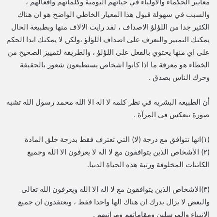
معايير الحكماء والاولياء في حياتهم اليومية وكلماتهم وافعالهم ،
والسبب في سهولة قبول هذا المعيار الخاطي الواضح هو ان هناك
الكثير جدا من اللؤلؤ الاصداف ، لقد رايت الالاف منها وبطبيعة الحال
يمكنك التمييز والتعرف على اصداف اللؤلؤ ،ولكن لا يمكنك ابدا الحكم
على اي منها يحتوي بالفعل على اللؤلؤ ، والطريقة لتمييز الصحيح من
الخطاء هو معرفة ما اذا كانوا اشخاص يستطيعون شعور بالحقيقة
وحرك الناس بصدق .
أن الطبيعة البشرية في نظر كلمة لا اله الا الله محمد رسول الله تشبه
صورة تنعكس في المرآة .
(١)انها تتوافق مع درجة (لا) التي تعترف فقط بدرجة خلق المادة
(٢) الأشخاص الذين يتوافقون مع لا اله لا يعرفون الا الله وجميع
الكائنات المخلوقة ورتبة هذه الحياة الدنيا.
(٣)الاشخاص الذين يتوافقون مع لا اله الا الله ويعرفون الله تعالى
والبعض لا يزال يدرك ان هناك الها واحدا فقط ، ويعتقدون ان جميع
الانبياء والمرسلين ومقاماتهم ومراتبهم .