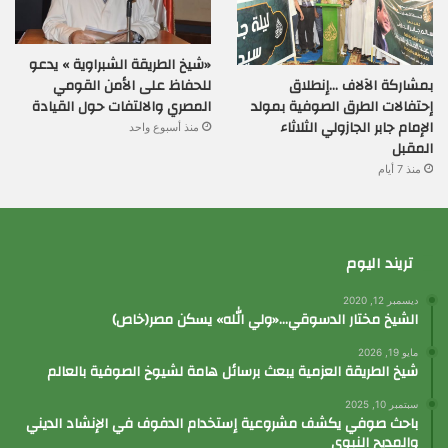
«شيخ الطريقة الشبراوية » يدعو
بمشاركة الآلاف …إنطلاق
للحفاظ على الأمن القومي
إحتفالات الطرق الصوفية بمولد
المصري والالتفات حول القيادة
الإمام جابر الجازولي الثلاثاء
منذ أسبوع واحد
المقبل
منذ 7 أيام
تريند اليوم
ديسمبر 12, 2020
الشيخ مختار الدسوقي…«ولي الله» يسكن مصر(خاص)
مايو 19, 2026
شيخ الطريقة العزمية يبعث برسائل هامة لشيوخ الصوفية بالعالم
سبتمبر 10, 2025
باحث صوفي يكشف مشروعية إستخدام الدفوف في الإنشاد الديني
والمديح النبوي