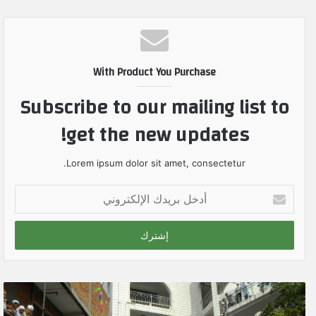
With Product You Purchase
Subscribe to our mailing list to
get the new updates!
Lorem ipsum dolor sit amet, consectetur.
أ
د
خ
ل
ب
ر
ي
د
ك