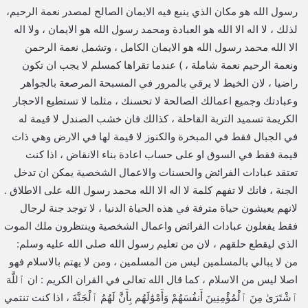
رسول الله هو مكان الذي ينبع فيه الايمان الصالح لمصدر نعمة الرحيم،
لذلك ، لا اله الا الله هو العبادة ومحمد رسول الله هو الايمان ، ولا اله
الا الله محمد رسول الله هو الايمان الكامل ، وتشمل نعمة الرحمن
ونعمة الرحيم نعمة شاملة ، ) عندما تقراها كمسلم لا يجب ان تكون
راضيا ، لان الخيط لا يرقي بالمرور في المسبحة المرصعة بالجواهر
وعبادتك وجميع اعمالك الصالحة لا تحسنك ، مثلما لا تستطيع الاحجار
الكريمة تسميد التربة القاحلة ، كذالك فان خشب الصندل لا قيمة له
في الجبال فقط في المبخرة والكنوز لا قيمة لها في الارض وهي ذات
قيمة فقط في السوق او على حساب اعادة بناء الانقاض ، اذا كنت
تعتقد عبادات الفرائض والحسنات والاعمال الشخصية يمكن ان تدخل
الجنة ، فانك لا تفهم كلمة لا اله الا الله محمد رسول الله على الاطلاق .
لانهم يعيشون حياة مترفة في هذه الحياة الدنيا ، لا توجد جنة لرجال
فقط يفعلون عبادات الفرائض واعمال الشخصية وينتظرون ملك الموت
الذي ليقطع حلقهم ، لان من تعليم رسول الله صلى الله عليه وسلم:
من لا يبالي بالمسلمين ليس من المسلمين ، ومن لا يهتم بالاسلام فهو
اصلا ليس من الاسلام ، كما قال الله تعالى في القران الكريم : ان ٱللَّهَ
ٱشْتَرَىٰ مِنَ ٱلْمُؤْمِنِينَ أَنفُسَهُمْ وَأَمْوَٰلَهُم بِأَنَّ لَهُمُ ٱلْجَنَّةَ ، اذا كنت تنتمي