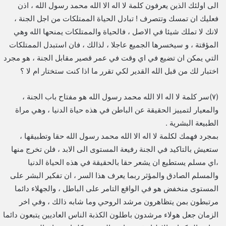
الى اولئك الذين يعرفون كلمة لا اله الا الله محمد رسول الله ، اذن
فعليك ان تمسك وتتصرف ! تبادل الحياة الممتلكات من اجل الجنة ،
لانك لا تملك شيئا في الاصل ، فالحياة والممتلكات يمنحها الله وهي
المؤقتة ، و سيخسرها الجميع عاجلا ، لذالك ، فان استبدل الممتلكات
التي يمكن ان تضيع في اي وقت في عمر قصير مقابل الجنة ، هو مجرد
اختبار لك من قبل الله القدير لكي تقرر ما اذا كنت ستختار ام لا ؟
(٧)سر كلمة لا اله الا الله محمد رسول الله هو مفتاح باب الجنة ،
والمعيار لتمييز الحقيقة عن الباطن في هذه حياة الدنيا ، وهي مراة
الطبيعة البشرية .
بمجرد فهمك لكلمة لا اله الا الله محمد رسول الله حقا وتطبيقها ،
ستعيش بالتاكيد في الجنة رفيعة المستوى الى الابد ، فلن تخرج منها
،اي مسلم يستطيع ان يشعر حقا بالحقيقة في هذه الحياة الدنيا
والمسلم الصادق والمؤثر ربما يعرف هذا السر ، ان تفكير البشر على
المستوى منخفض هو في الواقع التامر على الباطل ، والجهلاء دائما
مرتبطون بمن يتظاهرون مرشد الروحي وما شابه ذالك ، وفي اخر
الزمان جعل هولاء مرشدون باطلون الكذبة الناس العاديين يتبعون دائما