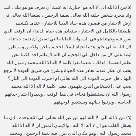
(٥)من الا الله الى لا اله هو اخبارك انه عليك أن تعرف هو هو يتك ، انت
وانا مجرد شخص خلقه الله تعالى بصفة الرحمن ، يضعنا الله تعالى في
ارض الاختبار من قصيرة هذه حياة الدينا للاختبار ، عندما نكشف
طبيعتنا بالكامل في الاختبار ، سنغادر هذه حياة الدنيا ، ان الوقت الذي
نقرر فيه وجهتنا هو في السنوات القليلة التي تسبق ان نفقد حياتنا ،
لان الله تعالى خلق هذه الحياة ليملأ الجحيم بالجن والانس وسيظهر
ايضا على كل من داخل الي الجحيم ان الله لا يظلم احدا لكننا نحن
نظلم انفسنا ، لذلك ، عندما تقرا كلمة لا اله الا الله محمد رسول الله
يحب ان تفكر عندما تغادر هذه الحياة وتشرع في طريق العودة لا ترجع
اليها ، هل اخترت العودة الى الله تعالى ام اخترت العودة الى النار ؟
يجب على الاشخاص الذين يفهمون معني كلمة لا اله الا الله محمد
رسول الله ان يستيقظوا فجاءة في هذا الوقت ، ويعيدوا اختيار حياتهم
الخاصة ، ويرتبوا حياتهم ويستعدوا لوجهتهم .
(٦) من لا اله الى الا الله فهو من غير الله تعالى الى الله وحده ، (ان ما
يصقل القلب هو ان لا اله الا الله ، والايمان المنور ان لا اله الا الله
محمد رسول الله ، وهو مكان الذي تنزل فيه نعمة الرحمن ، ومحمد