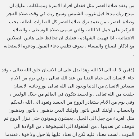
من يفقد صلاة العصر مثل فقدان افراد الاسرة وممتلكاته ، عليك ان
تمدح ربك مدحا قبل غروب الشمس وسبح ربك في وقت صلاة الفجر
وصلاة العصر ، من تعمد ترك صلاة العصر كل الصلوات باطلة ، يجب
التركيز على حمل الا الله ، والتي تسمى صلاة الوسطى ، والصلاة
الانتقائية ، اذا فهمت الشهادة ، فعليك ان تحافظ على هاتين الصلاتين
مع اذكار الصباح والمساء ، سوف تتلقي دعاء القبول ودعوة الاستجابة
.
(٤)من لا اله الى الا الله وهذا يدل على ان الانسان خلق الله تعالى ، وقد
جاء الانسان الى حياة الدنيا من عند الله تعالى ، وفي يوم من الايام
سيغادر الانسان من الدنيا ويعود الى الله تعالى ،وروحانية الانسان
خلقت من الله تعالى ، والجسد يتكون في العالم من خلال الولدين ،
وفي يوم من الايام ستغادر الروح من الجسد وتعود الى الله ،ليحكم
والحساب ، اولئك الذين ياتون واولئك الذين يذهبون ، ياتون ويذهبون
مثل الغرباء من جيل الى الجيل ، يعيشون ويموتون حتى تنزل الروح ثم
تتوقف عن تغذيتها ، من الطفولة الى الشيخوخة ، من الولادة الى
الموت ، لست معتاد عليه لكن ان تعتاد عليها بلا حول ولا قوة ، فعندما