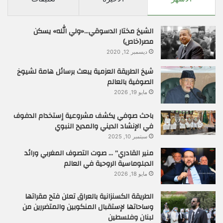
الشيخ مختار الدسوقي…«ولي الله» يسكن
مصر(خاص)
ديسمبر 12, 2020
شيخ الطريقة العزمية يبعث برسائل هامة لشيوخ
الصوفية بالعالم
مايو 19, 2026
باحث صوفي يكشف مشروعية إستخدام الدفوف
في الإنشاد الديني والمديح النبوي
سبتمبر 10, 2025
منير القادري” … صوت التصوف المغربي ورائد
الدبلوماسية الروحية في العالم
مايو 18, 2026
الطريقة الكسنزانية بالعراق تعلن فتح مقراتها
وساحاتها لإستقبال المنكوبين والمتضررين من
لبنان وفلسطين