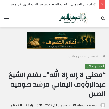
الإمام جابر الجزولي… قطب الصوفية وسفير الحب الإلهي في مصر
بحث
الق
عن
الرئيسية
/
أبحاث ومقالات
أبحاث ومقالات
“معنى لا إله إلا الله”… بقلم الشيخ
عبدالرؤوف اليماني مرشد صوفية
الصين
Alsoufia Alyoum
أ
ديسمبر 31, 2022
0
93
9 دقائق