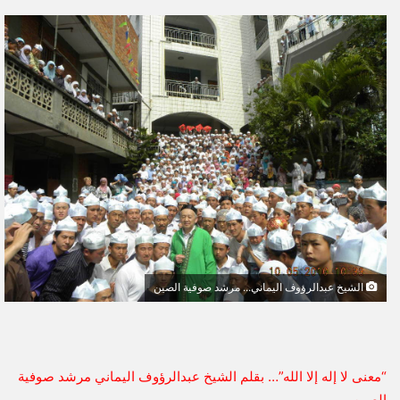
ر
س
ل
ب
ر
ي
د
ا
إ
ل
ك
ت
ر
و
الشيخ عبدالرؤوف اليماني... مرشد صوفية الصين
ن
ي
ا
“معنى لا إله إلا الله”… بقلم الشيخ عبدالرؤوف اليماني مرشد صوفية
الصين