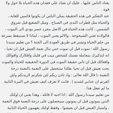
يعتاد الناس عليها ، عليك ان تعتاد على فقدان هذه الحياة بلا حول ولا
قوة .
عند التفكير في هذه الحقيقة يمكن الناس ان يكونوا قاتمين للغاية ،
والحياة مثل قطرات الندى في الصباح ، ومثل الصقيع قبل شروق
الشمس ، كانت هذه الحياة في الاصل مجرد جسر يودي الى الموت ،
فالولادة تعني الشيخوخة ، والالم يعني الموت ، لماذا لا تستيقظ بسرعة
من حلم الحياة وتيسر في طريق العودة الى الجنة ؟ من تعليم سيدنا
رسول الله : تموت قبل ان تموت حتي تنال نعمة العيش قبل ان تحيا ،
انه لتذكيرك بمعاملة نفسك كشخص ميت في قلبك وافكارك واقوالك
وافعالك قبل ان تاتي حقيقة الموت في الدورة الحقيقية للحياة والموت
بحث تعيش قبل ان تحيا ،هكذا ستحصل على النعمة بالنعمة درجة
النعمة ،( قال الله تعالى : واذ تاذن ربكم لئن شكرتم لازيدنكم ولئن
كفرتم ان عذابي لشديد ) . فانت لا تعرف كيف تعيش في المرة الثانية
ما لم تفعل هذا .
من تعليم سيدنا رسول الله : اذا احبه لا قاتله ، وهذا يعني ان اولئك
الذين يموتون قبل ان يموتون سيحصلون على درجة النعمة فوق النعمة
، وامتياز العيش قبل ان يعيشوا ، وفقط اولئك يفهمون الحياة الثانية