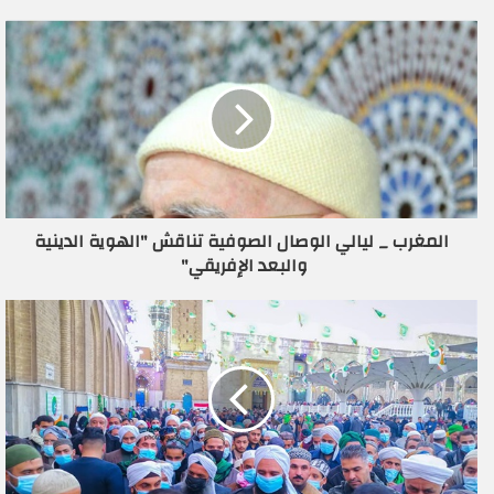
ي
د
ك
ا
ل
إ
ل
ك
ت
ر
المغرب _ ليالي الوصال الصوفية تناقش "الهوية الدينية
و
والبعد الإفريقي"
ن
ي