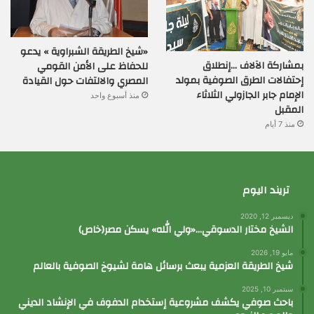
«شيخ الطريقة الشبراوية » يدعو
بمشاركة الآلاف …إنطلاق
للحفاظ على الأمن القومي
إحتفالات الطرق الصوفية بمولد
المصري والالتفات حول القيادة
الإمام جابر الجازولي الثلاثاء
منذ أسبوع واحد
المقبل
منذ 7 أيام
تريند اليوم
ديسمبر 12, 2020
الشيخ مختار الدسوقي…«ولي الله» يسكن مصر(خاص)
مايو 19, 2026
شيخ الطريقة العزمية يبعث برسائل هامة لشيوخ الصوفية بالعالم
سبتمبر 10, 2025
باحث صوفي يكشف مشروعية إستخدام الدفوف في الإنشاد الديني