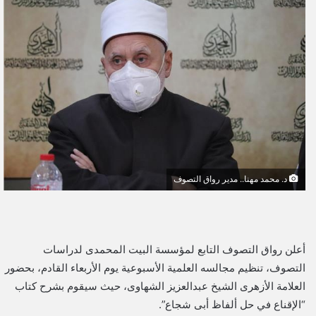
ل
ب
ر
ي
د
ا
إ
ل
ك
ت
د. محمد مهنا.. مدير رواق التصوف
ر
و
ن
ي
أعلن رواق التصوف التابع لمؤسسة البيت المحمدى لدراسات
ا
التصوف، تنظيم مجالسه العلمية الأسبوعية يوم الأربعاء القادم، بحضور
العلامة الأزهرى الشيخ عبدالعزيز الشهاوى، حيث سيقوم بشرح كتاب
“الإقناع في حل ألفاظ أبى شجاع”.