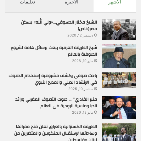
الأشهر
الأخيرة
تعليقات
الشيخ مختار الدسوقي…«ولي الله» يسكن
مصر(خاص)
ديسمبر 12, 2020
شيخ الطريقة العزمية يبعث برسائل هامة لشيوخ
الصوفية بالعالم
مايو 19, 2026
باحث صوفي يكشف مشروعية إستخدام الدفوف
في الإنشاد الديني والمديح النبوي
سبتمبر 10, 2025
منير القادري” … صوت التصوف المغربي ورائد
الدبلوماسية الروحية في العالم
مايو 18, 2026
الطريقة الكسنزانية بالعراق تعلن فتح مقراتها
وساحاتها لإستقبال المنكوبين والمتضررين من
لبنان وفلسطين