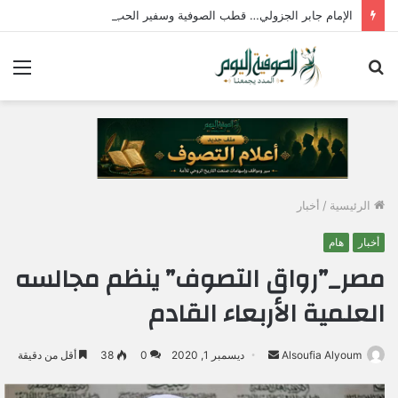
الإمام جابر الجزولي… قطب الصوفية وسفير الحب الإلهي في مصر
بحث
الق
عن
الرئيسية
/
أخبار
أخبار
هام
مصر_”رواق التصوف” ينظم مجالسه
العلمية الأربعاء القادم
Alsoufia Alyoum
أ
ديسمبر 1, 2020
0
38
أقل من دقيقة
ر
س