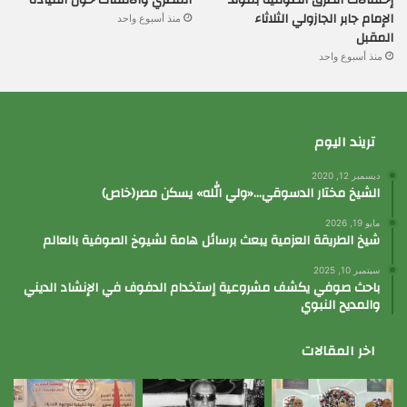
المصري والالتفات حول القيادة
الإمام جابر الجازولي الثلاثاء
منذ أسبوع واحد
المقبل
منذ أسبوع واحد
تريند اليوم
ديسمبر 12, 2020
الشيخ مختار الدسوقي…«ولي الله» يسكن مصر(خاص)
مايو 19, 2026
شيخ الطريقة العزمية يبعث برسائل هامة لشيوخ الصوفية بالعالم
سبتمبر 10, 2025
باحث صوفي يكشف مشروعية إستخدام الدفوف في الإنشاد الديني
والمديح النبوي
اخر المقالات