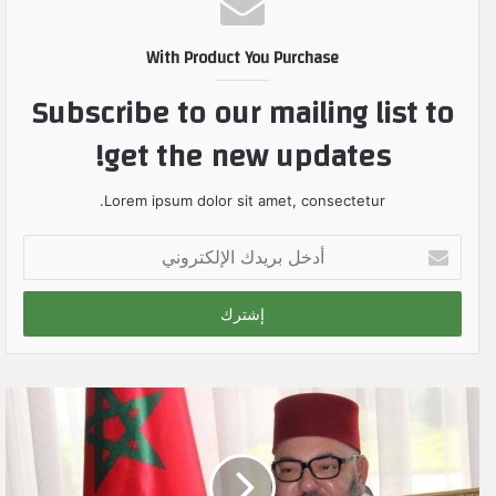
With Product You Purchase
Subscribe to our mailing list to
get the new updates!
Lorem ipsum dolor sit amet, consectetur.
أ
د
خ
ل
ب
ر
ي
د
ك
ا
ل