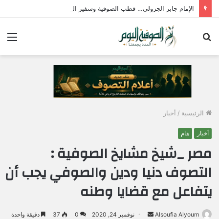
الإمام جابر الجزولي… قطب الصوفية وسفير الحب الإلهي في مصر
بحث
الق
عن
الرئيسية
/
أخبار
أخبار
هام
مصر _شيخ مشايخ الصوفية :
التصوف دنيا ودين والصوفي يجب أن
يتفاعل مع قضايا وطنه
Alsoufia Alyoum
أ
نوفمبر 24, 2020
0
37
دقيقة واحدة