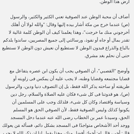
أرض هذا الوطن.
أضاف أن محبة الوطن عند الصوفية تعني الكثير والكثير، والرسول
(ص) عندما خرج من مكة أشار بيده إليها وقال: “والله لولا أن أهلك
أخرجوني منك ما خرجت”، وهذا يعلمنا كيف أن الوطن كلمة غالية لا
تقدر بمال أو جاه أو نفوذ، ورسالتي إلى جميع المصريين، ساندوا بلدكم
بالباع والذراع فبدون الوطن لا نستطيع أن نعيش دون الوطن لا نستطيع
حتى أن نحلم بغد مشرق.
وأوضح “القصبي”، أن الصوفي يجب أن يكون ابن عصره يتفاعل مع
قضايا مجتمعه وقضايا وطنه، لا يجب عليه أن يمكس فى زاويته أو
طريقته أو ساحته يذكر الله فقط، بل إن التصوف دنيا ودين، والرسول
(ص)، هو قدوتنا فى كل شىء فكان عليه الصلاة والسلام، رجل دين
وسياسة واقتصاد وكان كل شىء، فلذلك وجب على المسلمين أن
يكونوا كذلك وليس الصوفية فقط، لأن الصوفي الحق هو المسلم
الحق، وسيدنا عمر بن الخطاب رضى الله عنه عندما دخل المسجد
ووجد أحد الأشخاص متواجدًا فى المسجد بشكل دائم، فسأله مَن يعولك
قال: أخي، قال له: أخوك أفضل منك، وهذا يقول لنا إن ذكر الله لا يجب