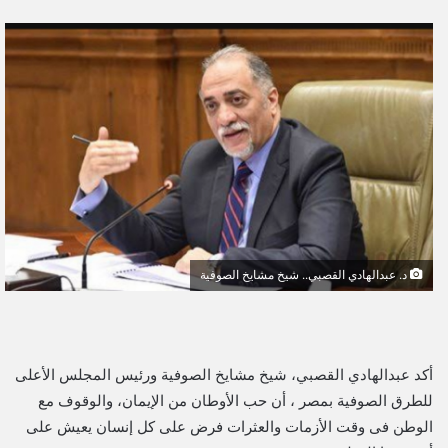
ر
س
ل
ب
ر
ي
د
ا
إ
ل
ك
د. عبدالهادي القصبي.. شيخ مشايخ الصوفية
ت
ر
و
ن
أكد عبدالهادي القصبي، شيخ مشايخ الصوفية ورئيس المجلس الأعلى
ي
للطرق الصوفية بمصر ، أن حب الأوطان من الإيمان، والوقوف مع
ا
الوطن فى وقت الأزمات والعثرات فرض على كل إنسان يعيش على