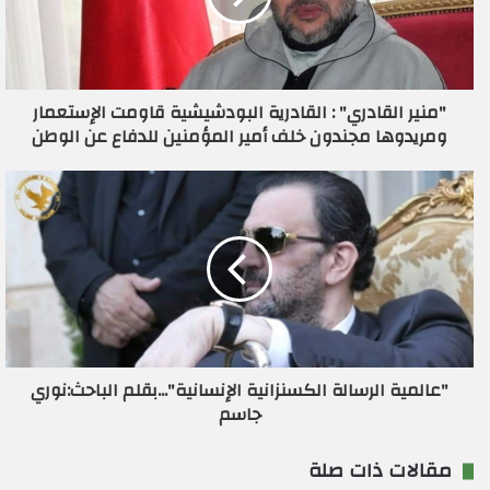
إ
ل
ك
ت
ر
"منير القادري" : القادرية البودشيشية قاومت الإستعمار
و
ومريدوها مجندون خلف أمير المؤمنين للدفاع عن الوطن
ن
ي
"عالمية الرسالة الكسنزانية الإنسانية"...بقلم الباحث:نوري
جاسم
مقالات ذات صلة