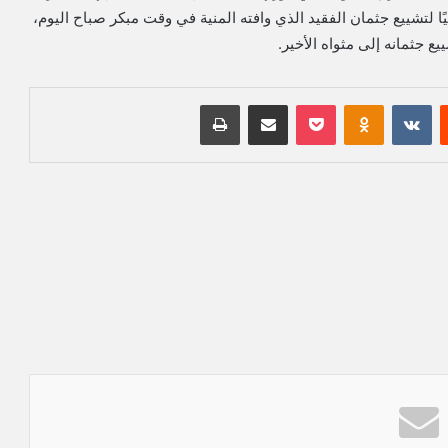
ًا لتشييع جثمان الفقيد الذي وافته المنية في وقت مبكر صباح اليوم،
جثمانه إلى مثواه الأخير.
‏Reddit
‏VKontakte
Odnoklassniki
بوكيت
مشاركة عبر البريد
طباعة