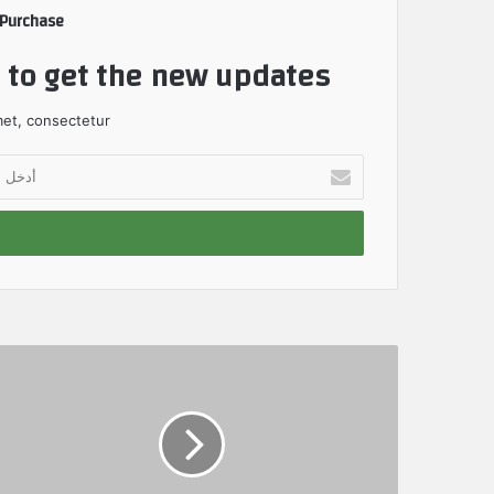
 Purchase
t to get the new updates!
et, consectetur.
أ
د
خ
ل
ب
ر
ي
د
ك
ا
ل
إ
ل
ك
ت