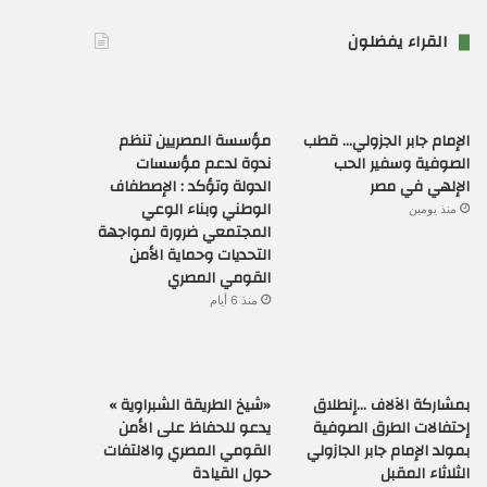
القراء يفضلون
الإمام جابر الجزولي… قطب
مؤسسة المصريين تنظم
الصوفية وسفير الحب
ندوة لدعم مؤسسات
الإلهي في مصر
الدولة وتؤكد : الإصطفاف
الوطني وبناء الوعي
منذ يومين
المجتمعي ضرورة لمواجهة
التحديات وحماية الأمن
القومي المصري
منذ 6 أيام
بمشاركة الآلاف …إنطلاق
«شيخ الطريقة الشبراوية »
إحتفالات الطرق الصوفية
يدعو للحفاظ على الأمن
بمولد الإمام جابر الجازولي
القومي المصري والالتفات
الثلاثاء المقبل
حول القيادة