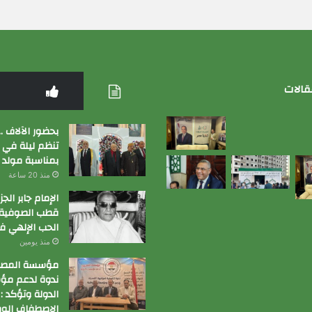
قالات
بحضور الآلاف …
تنظم ليلة في
بمناسبة مولد
منذ 20 ساعة
الإمام جابر الج
قطب الصوفية 
الحب الإلهي ف
منذ يومين
مؤسسة المصري
ندوة لدعم م
الدولة وتؤكد :
الإصطفاف الوط