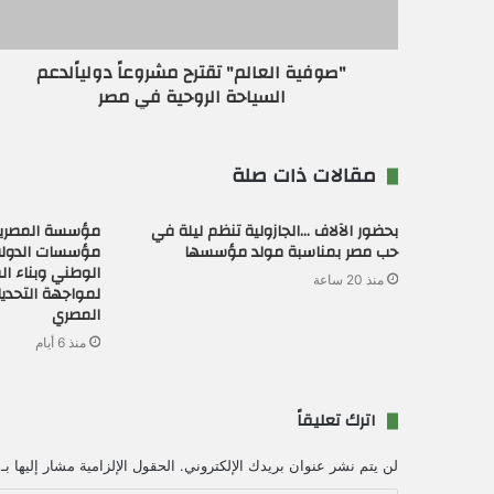
ر
و
ن
"صوفية العالم" تقترح مشروعاً دولياًلدعم
ي
السياحة الروحية في مصر
مقالات ذات صلة
بحضور الآلاف …الجازولية تنظم ليلة في
مؤسسة المصريي
حب مصر بمناسبة مولد مؤسسها
مؤسسات الدولة
الوطني وبناء ا
منذ 20 ساعة
لمواجهة التحدي
المصري
منذ 6 أيام
اترك تعليقاً
لن يتم نشر عنوان بريدك الإلكتروني.
الحقول الإلزامية مشار إليها بـ