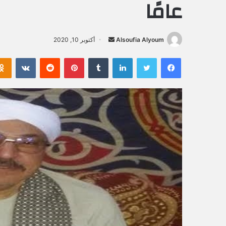
عامًا
Alsoufia Alyoum
أ
أكتوبر 10, 2020
ر
فيسبوك
تويتر
لينكدإن
‏Tumblr
بينتيريست
‏Reddit
‏VKontakte
س
ل
ب
ر
ي
د
ا
إ
ل
ك
ت
ر
و
ن