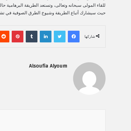
للقاء المولى سبحانه وتعالى، وتستعد الطريقة البرهامية حالي
حيث سيشارك أتباع الطريقة وشيوخ الطرق الصوفية في تشييع 
فيسبوك
تويتر
لينكدإن
‏Tumblr
بينتيريست
شاركها
Alsoufia Alyoum