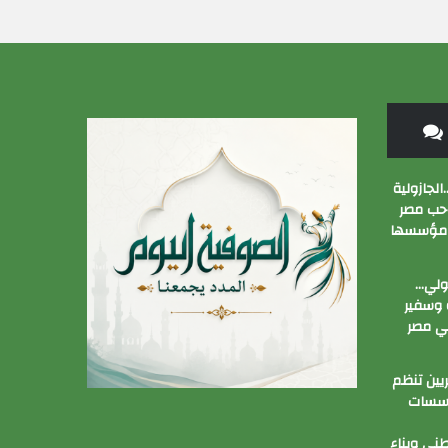
الجازولية
 حب مصر
 مؤسسها
زولي…
وسفير
ي مصر
ين تنظم
ؤسسات
ني وبناء