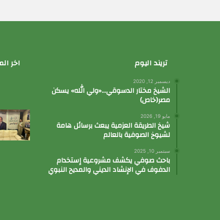
تريند اليوم
اخر الم
ديسمبر 12, 2020
الشيخ مختار الدسوقي…«ولي الله» يسكن
مصر(خاص)
مايو 19, 2026
شيخ الطريقة العزمية يبعث برسائل هامة
لشيوخ الصوفية بالعالم
سبتمبر 10, 2025
باحث صوفي يكشف مشروعية إستخدام
الدفوف في الإنشاد الديني والمديح النبوي