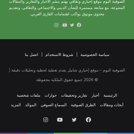
الصوفية اليوم موقع إخباري وثقافي يهتم بنشر الأخبار والتقارير والمقالات
المتنوعة، مع متابعة مستمرة للشأن الديني والاجتماعي والثقافي، وتقديم
محتوى موثوق يواكب اهتمامات القارئ العربي.
انستقرام
فيسبوك
تويتر
يوتيوب
سياسة الخصوصية
|
شروط الاستخدام
|
اتصل بنا
الصوفية اليوم – موقع إخباري شامل يقدم تغطية لحظية وتحليلات دقيقة |
©
2026
جميع حقوق الملكية محفوظة
الرئيسية
أخبار
تقارير وتحقيقات
حوارات
ملفات شخصية
أبحاث ومقالات
الطرق الصوفية
السماع الصوفي
الموالد
المزيد
فيسبوك
تويتر
يوتيوب
انستقرام