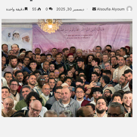
Alsoufia Alyoum
أ
ديسمبر 30, 2025
0
55
دقيقة واحدة
ر
س
ل
ب
ر
ي
د
ا
إ
ل
ك
ت
ر
و
ن
ي
ا