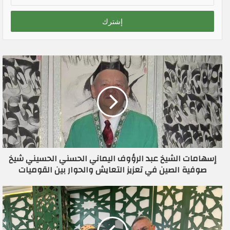
د
خ
ل
ب
ر
ي
د
ك
ا
ل
إ
ل
ك
ت
ر
إسهامات الشيخ عبد الرؤوف اليماني الحسني الحسيني شيخ
و
صوفية الصين في تعزيز التعايش والحوار بين القوميات
ن
ي