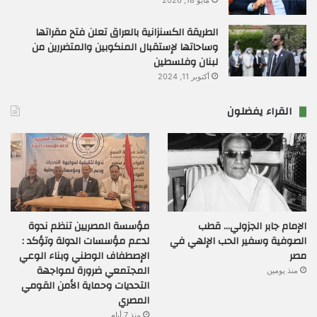
الطريقة الكسنزانية بالعراق تعلن فتح مقراتها
وساحاتها لإستقبال المنكوبين والمتضررين من
لبنان وفلسطين
أكتوبر 11, 2024
القراء يفضلون
الإمام جابر الجزولي… قطب
مؤسسة المصريين تنظم ندوة
الصوفية وسفير الحب الإلهي في
لدعم مؤسسات الدولة وتؤكد :
مصر
الإصطفاف الوطني وبناء الوعي
المجتمعي ضرورة لمواجهة
منذ يومين
التحديات وحماية الأمن القومي
المصري
منذ 7 أيام