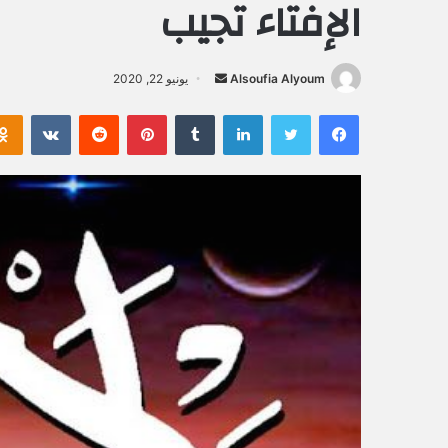
الإفتاء تجيب
Alsoufia Alyoum
أ
يونيو 22, 2020
ر
فيسبوك
تويتر
لينكدإن
‏Tumblr
بينتيريست
‏Reddit
‏VKontakte
س
ل
ب
ر
ي
د
ا
إ
ل
ك
ت
ر
و
ن