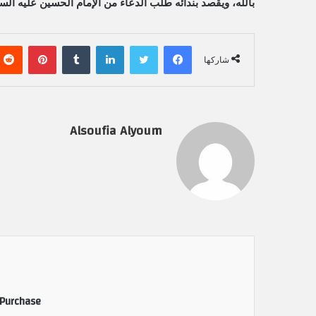
بالله، ويقصد بندائه طلب الدعاء من الإمام الحسين عليه السل
فيسبوك
تويتر
لينكدإن
‏Tumblr
بينتيريست
شاركها
Alsoufia Alyoum
 Purchase