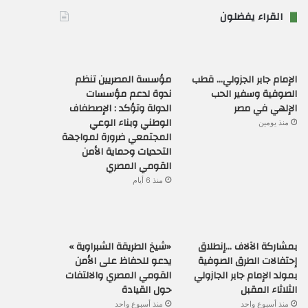
القراء يفضلون
الإمام جابر الجزولي… قطب
مؤسسة المصريين تنظم
الصوفية وسفير الحب
ندوة لدعم مؤسسات
الإلهي في مصر
الدولة وتؤكد : الإصطفاف
الوطني وبناء الوعي
منذ يومين
المجتمعي ضرورة لمواجهة
التحديات وحماية الأمن
القومي المصري
منذ 6 أيام
بمشاركة الآلاف …إنطلاق
«شيخ الطريقة الشبراوية »
إحتفالات الطرق الصوفية
يدعو للحفاظ على الأمن
بمولد الإمام جابر الجازولي
القومي المصري والالتفات
الثلاثاء المقبل
حول القيادة
منذ أسبوع واحد
منذ أسبوع واحد