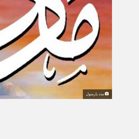
ي
ا
مدد يارسول