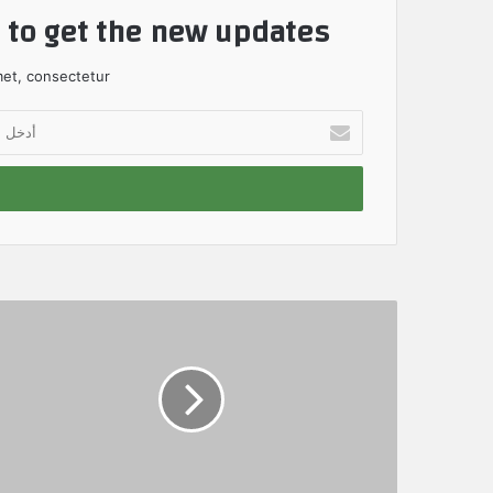
t to get the new updates!
et, consectetur.
أ
د
خ
ل
ب
ر
ي
د
ك
ا
ل
إ
ل
ك
ت
ر
و