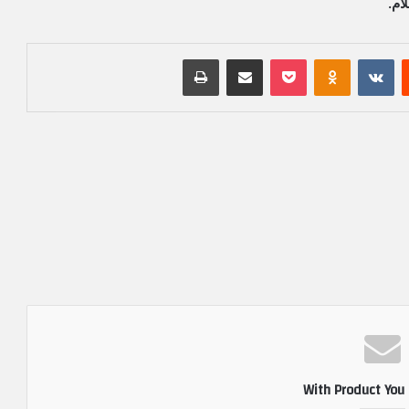
ام.
‏Reddit
‏VKontakte
Odnoklassniki
بوكيت
مشاركة عبر البريد
طباعة
With Product You