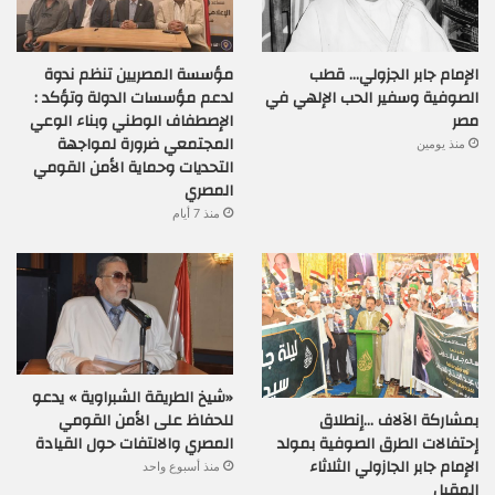
الإمام جابر الجزولي… قطب
مؤسسة المصريين تنظم ندوة
الصوفية وسفير الحب الإلهي في
لدعم مؤسسات الدولة وتؤكد :
مصر
الإصطفاف الوطني وبناء الوعي
المجتمعي ضرورة لمواجهة
منذ يومين
التحديات وحماية الأمن القومي
المصري
منذ 7 أيام
«شيخ الطريقة الشبراوية » يدعو
بمشاركة الآلاف …إنطلاق
للحفاظ على الأمن القومي
إحتفالات الطرق الصوفية بمولد
المصري والالتفات حول القيادة
الإمام جابر الجازولي الثلاثاء
منذ أسبوع واحد
المقبل