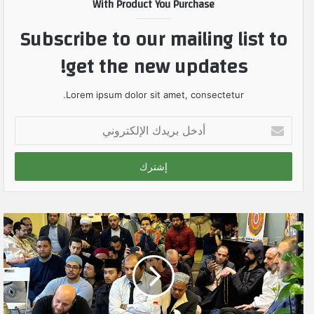
With Product You Purchase
Subscribe to our mailing list to
get the new updates!
Lorem ipsum dolor sit amet, consectetur.
أ
د
خ
ل
ب
ر
ي
د
ك
ا
ل
إ
ل