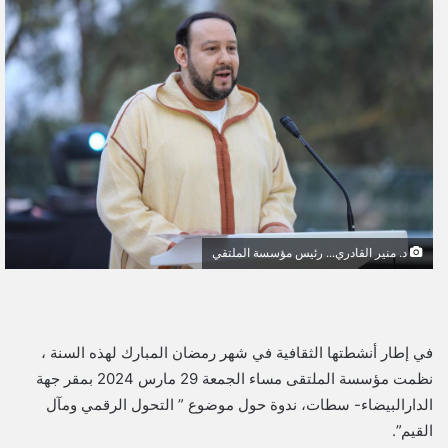
ل
ب
ر
ي
د
ا
إ
ل
ك
ت
د. منير القادري... رئيس مؤسسة الملتقي
ر
و
ن
ي
في إطار أنشطتها الثقافية في شهر رمضان المبارك لهذه السنة ،
ا
نظمت مؤسسة الملتقى مساء الجمعة 29 مارس 2024 بمقر جهة
الدارالبيضاء- سطات، ندوة حول موضوع ” التحول الرقمي ومآل
القيم”.