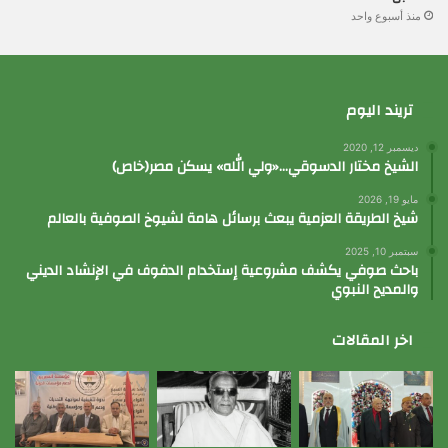
منذ أسبوع واحد
تريند اليوم
ديسمبر 12, 2020
الشيخ مختار الدسوقي…«ولي الله» يسكن مصر(خاص)
مايو 19, 2026
شيخ الطريقة العزمية يبعث برسائل هامة لشيوخ الصوفية بالعالم
سبتمبر 10, 2025
باحث صوفي يكشف مشروعية إستخدام الدفوف في الإنشاد الديني
والمديح النبوي
اخر المقالات