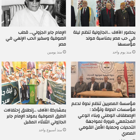
بحضور الآلاف …الجازولية تنظم ليلة
الإمام جابر الجزولي… قطب
في حب مصر بمناسبة مولد
الصوفية وسفير الحب الإلهي في
مؤسسها
مصر
منذ يوم واحد
منذ يومين
مؤسسة المصريين تنظم ندوة لدعم
مؤسسات الدولة وتؤكد :
بمشاركة الآلاف …إنطلاق إحتفالات
الإصطفاف الوطني وبناء الوعي
الطرق الصوفية بمولد الإمام جابر
المجتمعي ضرورة لمواجهة
الجازولي الثلاثاء المقبل
التحديات وحماية الأمن القومي
منذ أسبوع واحد
المصري