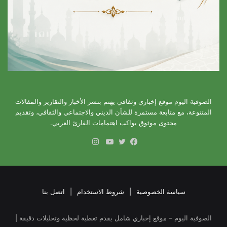
الصوفية اليوم موقع إخباري وثقافي يهتم بنشر الأخبار والتقارير والمقالات
المتنوعة، مع متابعة مستمرة للشأن الديني والاجتماعي والثقافي، وتقديم
محتوى موثوق يواكب اهتمامات القارئ العربي.
انستقرام
فيسبوك
تويتر
يوتيوب
سياسة الخصوصية
|
شروط الاستخدام
|
اتصل بنا
الصوفية اليوم – موقع إخباري شامل يقدم تغطية لحظية وتحليلات دقيقة |