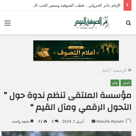
الإمام جابر الجزولي… قطب الصوفية وسفير الحب الإلهي في مصر
بحث
الق
عن
الرئيسية
/
أخبار
أخبار
هام
مؤسسة الملتقى تنظم ندوة حول ”
التحول الرقمي ومآل القيم “
Alsoufia Alyoum
أ
أبريل 1, 2024
0
42
دقيقة واحدة
ر
س