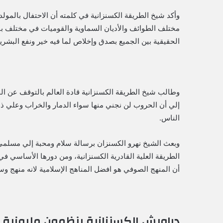
وأكد شيخ الطريقة الكسنزانية في كلمته أن الاحتفال بالمولد
مختلف الطوائف والأديان السماوية والقوميات في مختلف بق
الحقيقية بين الجميع بصدق وإخلاص لما فيه خير ونفع البشري
وطالب شيخ الطريقة الكسنزانية قادة العالم بالتوقف عن الح
إلي أن الحروب لن نجني منها سواء الدمار والخراب وعلي ذ
الناس.
وبعث الشيخ نهرو الكسنزان برسالة سلام ومحبة إلي مسلمي ال
الطريقة العلية القادرية الكسنزانية، ومن دورها الأساسي في
أن المنهج الصوفي هو افضل المناهج الإسلامية لانه منهج وسط
دراويش الكسنزانية ينظمون مليونية 