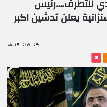
دي للتطرف….رئيس
نزانية يعلن تدشين اكبر
0
94
3 دقائق
Odnoklassniki
بوكيت