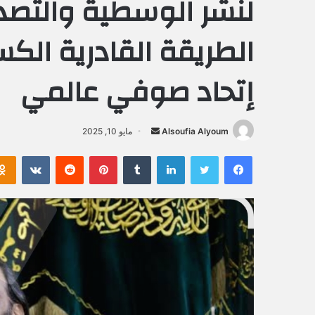
لنشر الوسطية والتص
الطريقة القادرية الكس
إتحاد صوفي عالمي
Alsoufia Alyoum
أ
مايو 10, 2025
ر
فيسبوك
تويتر
لينكدإن
‏Tumblr
بينتيريست
‏Reddit
‏VKontakte
س
ل
ب
ر
ي
د
ا
إ
ل