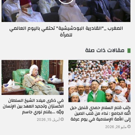
المغرب _"القادرية البودشيشية" تحتفي باليوم العالمي
للمرأة
مقالات ذات صلة
في ذكرى ميلاد الشيخ السلطان
الكسنزان وتجديد العهد بين الإنسان
كتب قلم السلام حمدي قنديل حبل
وربّه ….بقلم نوري جاسم
الله الجامع : نداء من قلب الصين
إلى الأمة الإسلامية في يوم عرفة
أبريل 15, 2026
مايو 26, 2026