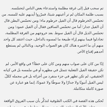
تم سحب فيل إلى غرفة مظلمة واستدعاء بعض الناس لتحسّسه.
بسبب ظلمة المكان لم تر أعينهم شيئا، فمرّروا أيديهم عليه للمسه. من
تحسّس الخرطوم قال أن الفيل خرطوم ماء؛ ومن تحسّس البطن قال
أن الفيل جدار؛ أما من تحسّس الساقين فقال أن الفيل عمود؛ ومن
تحسّس الذيل قال أن الفيل سوط. بعد خروجهم من الغرفة المظلمة،
تجادلوا فيما بينهم إزاء طبيعة ما لمسوه بالداخل، حيث اعتقد كل واحد
منهم أن ما اختبره هناك كان هو الصواب الوحيد، وبالتالي لم يستطع
أحدهم إقناع الآخر.
إذًا من كان على صواب منهم ومن كان على خطأ؟ في واقع الأمر، لم
تكن حقيقة الفيل الفعلية تتمثل في مظهره أو في ملمسه بل في كيانه
الحقيقي، لم تكن تظهر في جزء منفرد من أجزائه بل في مجمله ككلّ.
ليس الفيل أنبوبًا ولا جدارًا ولا سوطًا ولا عمودًا، إنما هو عبارة عن
صورة كاملة متكاملة.
تُحكى هذه القصة في الكتب الصّوفية لتذكِّر بأن سبب الفروق الواقعة
بين مختلف الآراء المتعلقة بالتوحيد يرجع إلى تفاوتات في مستويات