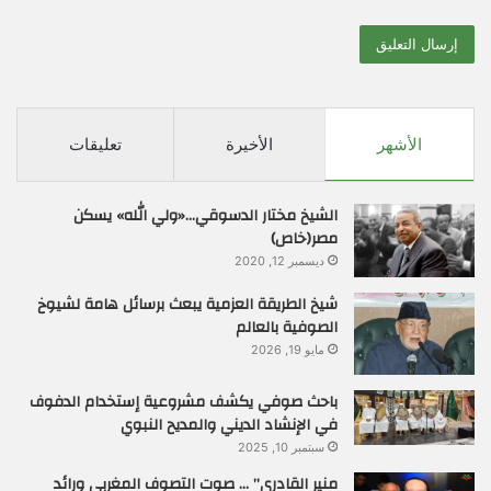
الأشهر
الأخيرة
تعليقات
الشيخ مختار الدسوقي…«ولي الله» يسكن
مصر(خاص)
ديسمبر 12, 2020
شيخ الطريقة العزمية يبعث برسائل هامة لشيوخ
الصوفية بالعالم
مايو 19, 2026
باحث صوفي يكشف مشروعية إستخدام الدفوف
في الإنشاد الديني والمديح النبوي
سبتمبر 10, 2025
منير القادري” … صوت التصوف المغربي ورائد