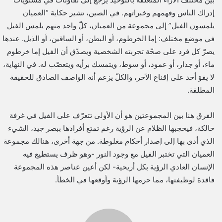
إدراك الناس وفهمهم وخبراتهم. في الصين، تشير حكاية “العميان
يلمسون الفيل” إلى مجموعة من العميان، كلّ واحد منهم يلمس الفيل
في موضع مختلف: إما الخرطوم، أو البطن، أو الساقين، أو الذيل. عندها
يصرّ كل فرد على صحّة تجربته الشخصية ويصدّق أن الفيل إما خرطوم
ماء، أو جدار، أو عمود، أو سوط، ويتمسك برأيه ويتعصّب له. في النهاية،
لا يقوَ أحد على إقناع الآخر، والكلّ يزعم أنه الواصف الصادق للحقيقة
المطلقة.
الفرق هنا بين المجموعتين هو أن الأولى تتعرّف على الفيل في غرفة
حالكة، فيحجبها الظلام عن الرؤية رغم تمتع أفرادها ببصر جيد، الشيء
الذي أدى بها إلى إصدار أحكام مغلوطة. من جهة أخرى، هنالك مجموعة
العميان التي تختبر الفيل مع وجود النور -وهو ظرف يستطيع فيه
الإنسان العادي الرؤية بكل أريحية- لكن أعين عناصر هذه المجموعة
فاقدة لوظيفتها، مما حرمها الرؤية وأوقعها في الخطأ.