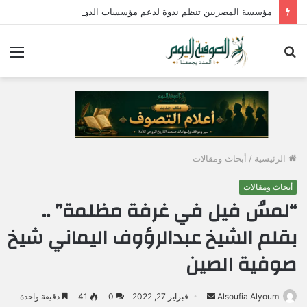
مؤسسة المصريين تنظم ندوة لدعم مؤسسات الدولة وتؤكد : الإصطفاف الوطني وبناء الوعي المجتمعي ضرورة لمواجهة التحديات وحماية الأمن القومي المصري
بحث
الق
عن
الرئيسية
/
أبحاث ومقالات
أبحاث ومقالات
“لمسُ فيل في غرفة مظلمة” ..
بقلم الشيخ عبدالرؤوف اليماني شيخ
صوفية الصين
Alsoufia Alyoum
أ
فبراير 27, 2022
0
41
دقيقة واحدة