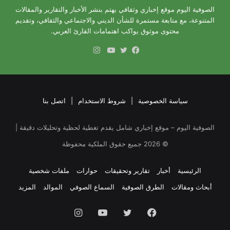
الصوفية اليوم موقع إخباري وثقافي يهتم بنشر الأخبار والتقارير والمقالات
المتنوعة، مع متابعة مستمرة للشأن الديني والاجتماعي والثقافي، وتقديم
محتوى موثوق يواكب اهتمامات القارئ العربي.
انستقرام
فيسبوك
تويتر
يوتيوب
سياسة الخصوصية
|
شروط الاستخدام
|
اتصل بنا
الصوفية اليوم – موقع إخباري شامل يقدم تغطية لحظية وتحليلات دقيقة |
©
2026
جميع حقوق الملكية محفوظة
الرئيسية
أخبار
تقارير وتحقيقات
حوارات
ملفات شخصية
أبحاث ومقالات
الطرق الصوفية
السماع الصوفي
الموالد
المزيد
فيسبوك
تويتر
يوتيوب
انستقرام