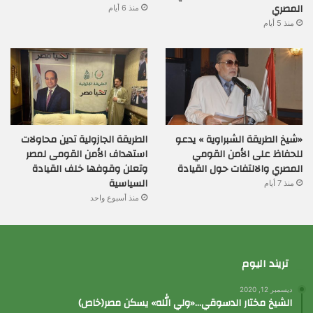
المصري
منذ 6 أيام
منذ 5 أيام
«شيخ الطريقة الشبراوية » يدعو
الطريقة الجازولية تدين محاولات
للحفاظ على الأمن القومي
استهداف الأمن القومى لمصر
المصري والالتفات حول القيادة
وتعلن وقوفها خلف القيادة
السياسية
منذ 7 أيام
منذ أسبوع واحد
تريند اليوم
ديسمبر 12, 2020
الشيخ مختار الدسوقي…«ولي الله» يسكن مصر(خاص)