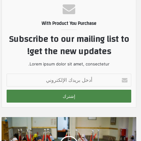
With Product You Purchase
Subscribe to our mailing list to
get the new updates!
Lorem ipsum dolor sit amet, consectetur.
أ
د
خ
ل
ب
ر
ي
د
ك
ا