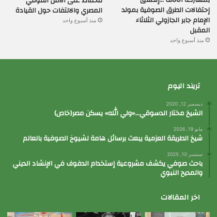
بمشاركة الآلاف …إنطلاق
للحفاظ على الأمن القومي
إحتفالات الطرق الصوفية بمولد
المصري والالتفات حول القيادة
الإمام جابر الجازولي الثلاثاء
منذ أسبوع واحد
المقبل
منذ أسبوع واحد
تريند اليوم
ديسمبر 12, 2020
الشيخ مختار الدسوقي…«ولي الله» يسكن مصر(خاص)
مايو 19, 2026
شيخ الطريقة العزمية يبعث برسائل هامة لشيوخ الصوفية بالعالم
سبتمبر 10, 2025
باحث صوفي يكشف مشروعية إستخدام الدفوف في الإنشاد الديني
والمديح النبوي
اخر المقالات