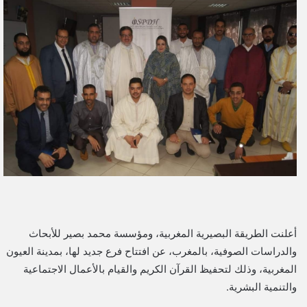
ل
ب
ر
ي
د
ا
إ
ل
ك
ت
ر
و
ن
ي
أعلنت الطريقة البصيرية المغربية، ومؤسسة محمد بصير للأبحاث
ا
والدراسات الصوفية، بالمغرب، عن افتتاح فرع جديد لها، بمدينة العيون
المغربية، وذلك لتحفيظ القرآن الكريم والقيام بالأعمال الاجتماعية
والتنمية البشرية.