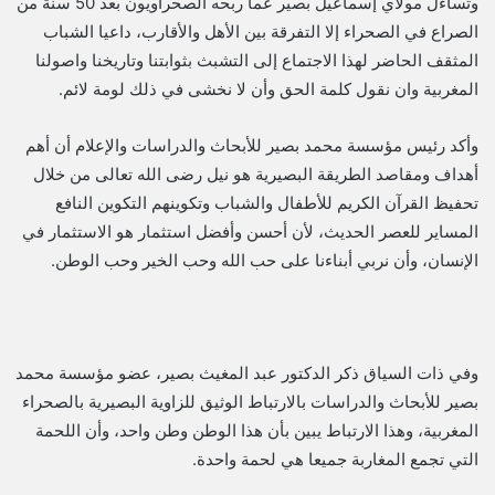
وتساءل مولاي إسماعيل بصير عما ربحه الصحراويون بعد 50 سنة من
الصراع في الصحراء إلا التفرقة بين الأهل والأقارب، داعيا الشباب
المثقف الحاضر لهذا الاجتماع إلى التشبث بثوابتنا وتاريخنا واصولنا
المغربية وان نقول كلمة الحق وأن لا نخشى في ذلك لومة لائم.
وأكد رئيس مؤسسة محمد بصير للأبحاث والدراسات والإعلام أن أهم
أهداف ومقاصد الطريقة البصيرية هو نيل رضى الله تعالى من خلال
تحفيظ القرآن الكريم للأطفال والشباب وتكوينهم التكوين النافع
المساير للعصر الحديث، لأن أحسن وأفضل استثمار هو الاستثمار في
الإنسان، وأن نربي أبناءنا على حب الله وحب الخير وحب الوطن.
وفي ذات السياق ذكر الدكتور عبد المغيث بصير، عضو مؤسسة محمد
بصير للأبحاث والدراسات بالارتباط الوثيق للزاوية البصيرية بالصحراء
المغربية، وهذا الارتباط يبين بأن هذا الوطن وطن واحد، وأن اللحمة
التي تجمع المغاربة جميعا هي لحمة واحدة.