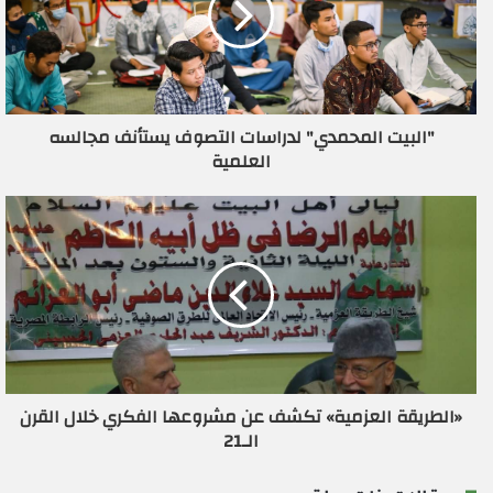
ل
إ
ل
ك
ت
ر
"البيت المحمدي" لدراسات التصوف يستأنف مجالسه
و
العلمية
ن
ي
«الطريقة العزمية» تكشف عن مشروعها الفكري خلال القرن
الـ21