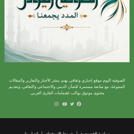
الصوفية اليوم موقع إخباري وثقافي يهتم بنشر الأخبار والتقارير والمقالات
المتنوعة، مع متابعة مستمرة للشأن الديني والاجتماعي والثقافي، وتقديم
محتوى موثوق يواكب اهتمامات القارئ العربي.
انستقرام
فيسبوك
تويتر
يوتيوب
سياسة الخصوصية
|
شروط الاستخدام
|
اتصل بنا