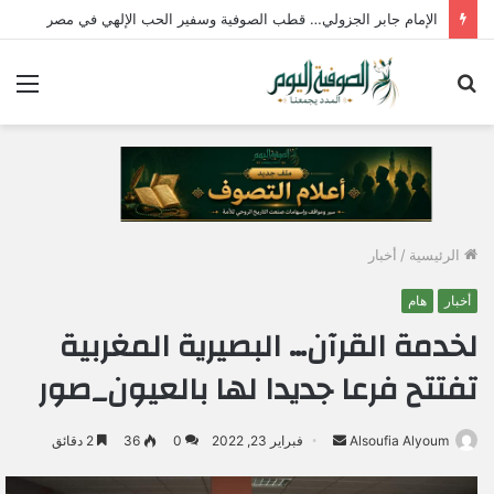
الإمام جابر الجزولي… قطب الصوفية وسفير الحب الإلهي في مصر
بحث
الق
عن
الرئيسية
/
أخبار
أخبار
هام
لخدمة القرآن… البصيرية المغربية
تفتتح فرعا جديدا لها بالعيون_صور
Alsoufia Alyoum
أ
فبراير 23, 2022
0
36
2 دقائق
ر
س