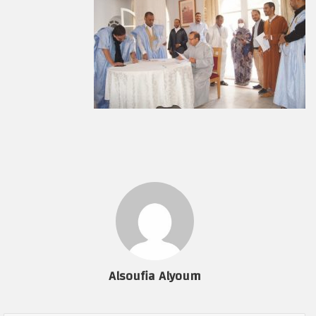
Alsoufia Alyoum