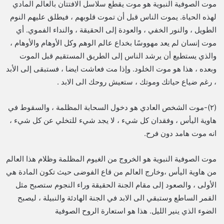
موت الصوفية النبوية هو موت يقطع سلاسل الافتتان بالعالم المادي
لهذه الحياة. يموت الناس قبل أن تموت قلوبهم ، فيطلق عليهم النوم
الطويل ، والنور الخفي ، والعودة إلى الحقيقة ، والنداء الفموي. أي
موت إنسان لم يعد مهووسًا بخداع عالم الوهم وكل الأوهام والأوهام ،
والذي يستطيع أن يرشد الناس إلى الطريق المستقيم قبل الموت
وبعده ، هذا هو موت الخلود. وإذا مت فعاشت ايضا ، فستبقى إلى الأبد
، رغم ضياع حياتك وموتك ، ستعيش روحك الى الابد .
(٢)-موت الشخص العادي هو دخول السحابة المظلمة ، والسقوط في
هاوية اليأس ، وفقدان كل شيء ، لا يجد شيء للتخلي عن كل شيء ،
انه موت هامد دون فرح.
موت الصوفية النبوية هو الخروج من الغيوم المظلمة وظلام هذا العالم
من هاوية اليأس ،وخارج العالم من قاع الفوضى حيث تكون المادة هي
الأولى ، والصعود إلى مقام الجنة الحقيقة وراء النجوم ستصبح مثل
القمر الساطع وستبقي الى الابد في الجنة الهادئة والنبيلة ، ليصبح
الضوء الذي ينير الليل. هذا هو استعارة الروح الصوفية