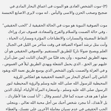
(٣)-موت الشخص العادى هو الموت فى اعماق البحار المادى في
ضجيج وصخب الحزن والاسى واليأس . انه موت لايرى الاصابع الخمسة
موت الصوفية النبوية هو موت في الحالة الحقيقية لـ “الحب الحقيقي”
، وفي حالة الصمت والسلام والفرح والسعادة، فسوف تترك وراءك
النقاط المضيئة والمسارات والانطباعات المؤثرة ومسارات الحياة ،
وأنت مثل ترشد أضواء الضيافة في وقت متأخر من الليل في الجبال
العلم ويصبح ضوءًا ناريًا للطريق المستقيم ،والصوفي الحقيقي هو أن
يمهد الطريق لمحبوبه ، وأن يجد قلبًا من الإيمان الثابت لمن ضل،أنزل
عليهم نور الحق ، الذي يحمل الشعلة ويهدي الطريق ليلاً في الغموض ،
و في العزلة والصمت يكون الشخص الذي يوسع طريق نعمة الله ويقود
الناس إلى أعماق البحار من النعمة الحقيقية هو انعكاس للرؤية
المحيطية للرسول الله صلى الله عليه وسلم والرؤية المحيطية لنور
الرسول صلى الله عليه وسلم ، واستعارة المرآة الأولياء، أولئك الذين
ضلو ا هم هدف صيده كما قال ابتسم وقال : “أنا لست هنا لأطاردك ،
بل لأنقذك، أنا مجرد شخص أحبك من أجل محبة الله تعالي ، ويتجلى
الحب الحقيقي في عدم نسيان معاملة الآخرين على نفسك، والعطاء