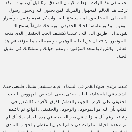
تحب، في هذا الوقت ، جعلك الإيمان الصادق ميتًا قبل أن تموت ، وقد
تركت هذا العالم المجهول والمربك. لمن يحبون الله ويحبون رسول
الله صلى الله عليه وسلم ، سيفتح الله ابواب كل نعمة وفضل ، وأسرار
، وغيب ،وكنوز غامضة لحبك الحقيقي ، ويمنحك طريقاً يسمح لك
يقودك الى طريق الى الله . عندما تكتشف الحب الحقيقي الذي منحه
الله وتقرر أن تتخلى عن العالم الوهمي ، ونعمة الحياة المؤقتة في هذا
العالم ، والثروة والمجد المؤقتين ، وتنفق حياتك وممتلكاتك في مقابل
الجنة.
عندما يرتدي ضوء القمر في السماء ، فإنه سيشعل بشكل طبيعي حبك
الشديد في ليلة هادئة القلب ، حتى يغمى الشخص المهووس بالحب
الحقيقي على الأرض. الجوع والعطش لذوق الآخرة ، فالشعور في
القلب بأن الله هو الموجود ، والوجود ، والحقيقي ، الواقع ثم تاكيده
واثباته . رغم أنك ما زلت في بحر الخطيئة في هذه الحياة ، إلا أنك لم
تترك هذه الحياة ، ما زلت في عالم الخيال المغطى بالحجاب المادي ،