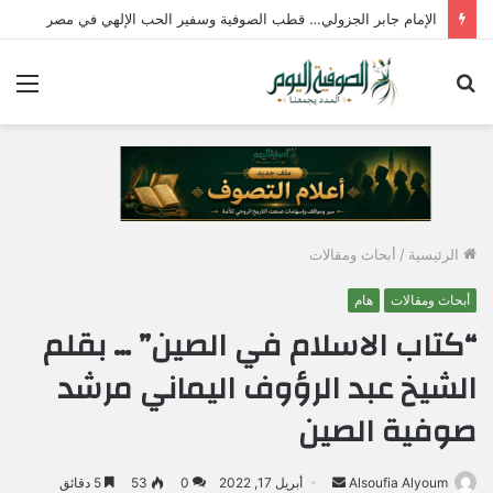
الإمام جابر الجزولي… قطب الصوفية وسفير الحب الإلهي في مصر
بحث
الق
عن
الرئيسية
/
أبحاث ومقالات
أبحاث ومقالات
هام
“كتاب الاسلام في الصين” … بقلم
الشيخ عبد الرؤوف اليماني مرشد
صوفية الصين
Alsoufia Alyoum
أ
أبريل 17, 2022
0
53
5 دقائق