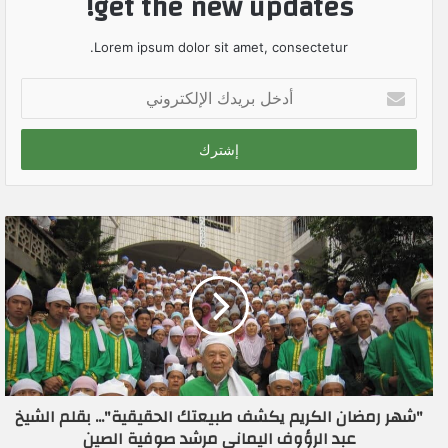
get the new updates!
Lorem ipsum dolor sit amet, consectetur.
أ
د
خ
ل
ب
ر
ي
د
ك
ا
ل
إ
ل
ك
ت
ر
"شهر رمضان الكريم يكشف طبيعتك الحقيقية"... بقلم الشيخ
و
عبد الرؤوف اليماني مرشد صوفية الصين
ن