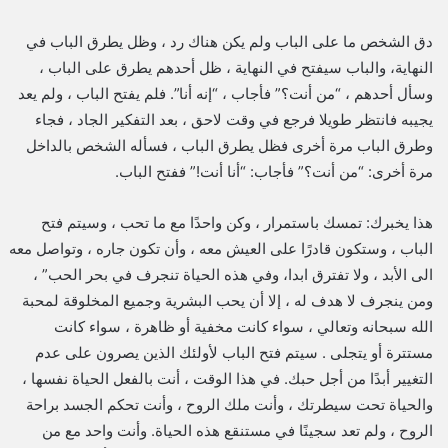
دق الشخص ما على الباب ولم يكن هناك رد ، وظل يطرق الباب في
النهاية، والباب سيفتح في النهاية ، ظل أحدهم يطرق على الباب ،
وسأل أحدهم ، “من أنت؟” فأجاب ، “إنه أنا”. فلم يفتح الباب ، ولم يعد
يجيبه فانتظر طويلا فرجع في وقت لاحق ، بعد التفكير الجاد ، فجاء
وطرق الباب مرة أخرى فظل يطرق الباب ، فسأله الشخص بالداخل
مرة أخرى: “من أنت؟” فأجاب: “أنا أنت!” ففتح الباب.
هذا يخبرك: تمسك باستمرار ، وكن واحدًا مع ما تحب ، وسيتم فتح
الباب ، وستكون قادرًا على العيش معه ، وأن تكون جاره ، وتواصل معه
الى الأبد ، ولا تفترق ابدا، وفي هذه الحياة تنجرف في بحر الحب” ،
ومن ينجرف لا هدف له ، إلا أن يحب البشرية وجميع المخلوقة لمحبة
الله سبحانه وتعالي ، سواء كانت مخفية أو ظاهرة ، سواء كانت
مستترة أو يتجلى . سيتم فتح الباب لأولئك الذين يصرون على عدم
التغيير أبدًا من أجل حبك. في هذا الوقت ، أنت بالفعل الحياة نفسها ،
والحياة تحت سيطرتك ، وأنت ملك الروح ، وأنت تحكم الجسد براحة
الروح ، ولم تعد سجينًا في مستنقع هذه الحياة. وأنت واحد مع من