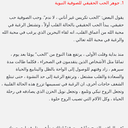
1. جوهر الحب الحقيقي للصوفية النبوية
يقول البعض: “الحب تكريس غير أناني ، لا ندم”. وحب الصوفية حب
حقيقي، يبدأ الحب الحقيقي بالحالة القلب أولاً ، وتشتعل الرغبة في
محبة الله من أعماق القلب، انه لقاء البحرين الذي يرغب في محبة الله
والرغبة في محبة الله تعالي .
منذ بداية وقلت الأولى ، يرتفع هذا النوع من “الحب” يومًا بعد يوم ،
تمامًا مثل الأشخاص الذين يتقدمون في الصحراء ، فكلما طالت مدة
سيرهم ، زاد وقتهم للوصول إلى الواحة بالظل والينابيع والحياة
والسعادة والقلب مشتعل ، وترتفع الرغبة إلى حد النشوة ، حتى تبتلع
الشغف حاجات أخرى، ان الرغبة في تسميمها تزرع هذه الحالة القلبية ،
وتجعل الروح تبكي وتلمع ، وتجعل نويل الحزن الذي يصادفه في رحلة
الحياة ، وكل الآلام التي تصيب الروح حلوة .
“في الواقع ، الفرح حقًا في حرقة” لذلك تبدأ في بذل قصارى جهدك