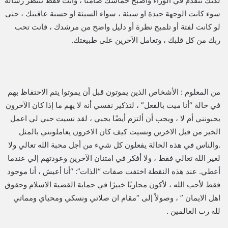
لكنك تتقدم في الوراء واصبح حماسك صامتا ، وأنت فقط تتنظر رسالة
سوء كانت الوجهة جيدة او سيئة ، سواء السيئة او حسنة عاقبتك ، حتى
لو كانت لفتة أو تلميح نظرة أو دليل واضح من مرشدك ، فانت تحب
ربك من كل قلبك ، وتعامل الآخرين على طبيعتك.
من المعلوم : الأشخاص الذين يموتون قبل أن يموتوا يتم الاحتفاظ بهم
في حالة “أنا ميت بالفعل” ، لتذكير نفسي أنه لا يهم ما إذا كان الآخرون
يحبونني أم لا ، ويجب أن ألتزم أيضًا بحبي ، لقد نسيت حبي لي اعمل
الخير من قبل الاخرين ونسيت كيف كان الاخرون يعاملونني بالمثل
.والناس في هذه الحالة يفعلون كل شيء من أجل محبة الله تعالي ولا
لغير الله تعالي فقط ، ولا أفكر في امتنان الآخرين وعودتهم إلي عندما
أعطي. عند هذه النقطة اختفت صفات “الذات”: “أنا أعيش ، أنا موجود
فقط لأحب الله ، لأكون محاربًا خبيرًا في حماية القضية الاسلام وحقوق
اهل الايمان ” ، وصولاً إلى “مقام ان صلاتي ونسكي ومحياي ومماتي
لله رب العالمين .