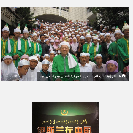
ر
س
ل
ب
ر
ي
د
ا
إ
ل
ك
عبدالرؤوف اليمانى... شيخ الصوفية الصين وحوله مريدوه
ت
ر
و
ن
ي
ا