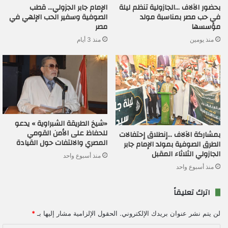
بحضور الآلاف …الجازولية تنظم ليلة
الإمام جابر الجزولي… قطب
في حب مصر بمناسبة مولد
الصوفية وسفير الحب الإلهي في
مؤسسها
مصر
منذ يومين
منذ 3 أيام
«شيخ الطريقة الشبراوية » يدعو
للحفاظ على الأمن القومي
بمشاركة الآلاف …إنطلاق إحتفالات
المصري والالتفات حول القيادة
الطرق الصوفية بمولد الإمام جابر
الجازولي الثلاثاء المقبل
منذ أسبوع واحد
منذ أسبوع واحد
اترك تعليقاً
لن يتم نشر عنوان بريدك الإلكتروني.
الحقول الإلزامية مشار إليها بـ
*