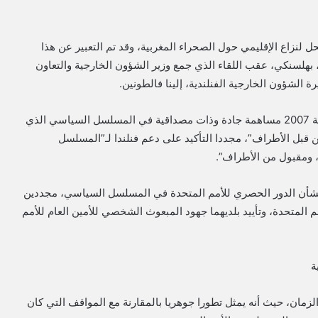
ل لنزاع الإقليمي حول الصحراء المغربية، وقد تم التعبير عن هذا
لموقف في البيان المشترك الصادر، يوم الثلاثاء 6/8/2024، بهلسنكي، عقب اللقاء الذي جمع وزير الشؤون الخارجية والتعاون
ة الشؤون الخارجية الفنلندية، إلينا فالطونين.
وأكد البيان أن “فنلندا تعتبر مخطط الحكم الذاتي المقدم سنة 2007 مساهمة جادة وذات مصداقية في المسلسل السياسي الذي
ن قبل الأطراف”، مجددا التأكيد على دعم فنلندا لـ”المسلسل
 ومقبول من الأطراف”.
 بشأن الدور الحصري للأمم المتحدة في المسلسل السياسي، مجددين
 المتحدة، وتأييد بلديهما جهود المبعوث الشخصي للأمين العام للأمم
ة
زمان، حيث أنه يمثل تطورا جوهريا بالمقارنة مع المواقف التي كان