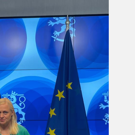
و
ن
ي
ا