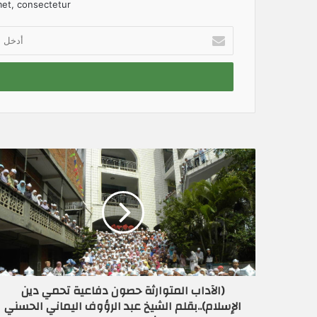
et, consectetur.
أ
د
خ
ل
ب
ر
ي
د
ك
ا
ل
إ
ل
ك
ت
ر
و
ن
(الآداب المتوارثة حصون دفاعية تحمي دين
ي
الإسلام)..بقلم الشيخ عبد الرؤوف اليماني الحسني