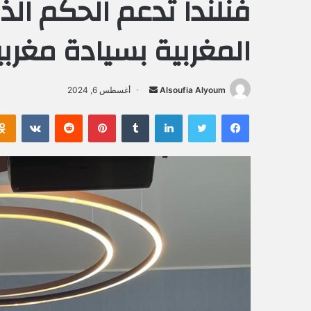
فنلندا تدعم الحكم ال
المغربية بسيادة مغربي
Alsoufia Alyoum
أ
أغسطس 6, 2024
ر
فيسبوك
تويتر
لينكدإن
‏Tumblr
بينتيريست
‏Reddit
‏VKontakte
س
ل
ب
ر
ي
د
ا
إ
ل
ك
ت
ر