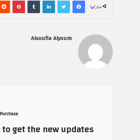
فيسبوك
تويتر
لينكدإن
‏Tumblr
بينتيريست
شاركها
Alsoufia Alyoum
 Purchase
t to get the new updates!