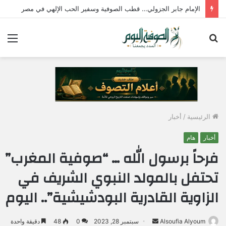
مؤسسة المصريين تنظم ندوة لدعم مؤسسات الدولة وتؤكد : الإصطفاف الوطني وبناء الوعي المجتمعي ضرورة لمواجهة التحديات وحماية الأمن القومي المصري
بحث
الق
عن
الرئيسية
/
أخبار
أخبار
هام
فرحاً برسول الله … “صوفية المغرب”
تحتفل بالمولد النبوي الشريف في
الزاوية القادرية البودشيشية”.. اليوم
Alsoufia Alyoum
أ
سبتمبر 28, 2023
0
48
دقيقة واحدة