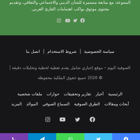
المتنوعة، مع متابعة مستمرة للشأن الديني والاجتماعي والثقافي، وتقديم
محتوى موثوق يواكب اهتمامات القارئ العربي.
انستقرام
فيسبوك
تويتر
يوتيوب
سياسة الخصوصية
|
شروط الاستخدام
|
اتصل بنا
الصوفية اليوم – موقع إخباري شامل يقدم تغطية لحظية وتحليلات دقيقة |
©
2026
جميع حقوق الملكية محفوظة
الرئيسية
أخبار
تقارير وتحقيقات
حوارات
ملفات شخصية
أبحاث ومقالات
الطرق الصوفية
السماع الصوفي
الموالد
المزيد
فيسبوك
تويتر
يوتيوب
انستقرام