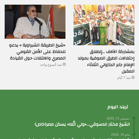
«شيخ الطريقة الشبراوية » يدعو
بمشاركة الآلاف …إنطلاق
للحفاظ على الأمن القومي
إحتفالات الطرق الصوفية بمولد
المصري والالتفات حول القيادة
الإمام جابر الجازولي الثلاثاء
منذ أسبوع واحد
المقبل
منذ 7 أيام
تريند اليوم
ديسمبر 12, 2020
الشيخ مختار الدسوقي…«ولي الله» يسكن مصر(خاص)
مايو 19, 2026