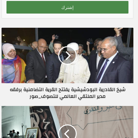
خ
ل
ب
ر
ي
د
ك
ا
ل
إ
ل
ك
ت
ر
شيخ القادرية البودشيشية يفتتح القرية التضامنية برفقه
و
مدير الملتقي العالمي للتصوف_صور
ن
ي