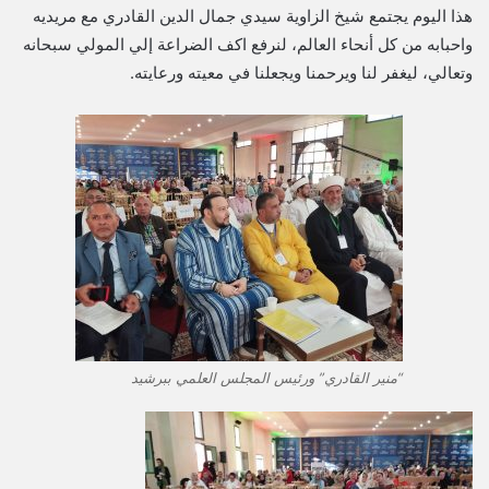
هذا اليوم يجتمع شيخ الزاوية سيدي جمال الدين القادري مع مريديه
واحبابه من كل أنحاء العالم، لنرفع اكف الضراعة إلي المولي سبحانه
وتعالي، ليغفر لنا ويرحمنا ويجعلنا في معيته ورعايته.
“منير القادري” ورئيس المجلس العلمي ببرشيد