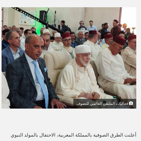
ر
س
ل
ب
ر
ي
د
ا
إ
ل
ك
ت
ر
و
فعاليات الملتقي العالمي للتصوف
ن
ي
ا
أعلنت الطرق الصوفية بالمملكة المغربية، الاحتفال بالمولد النبوي