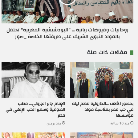
روحانيات وفيوضات ربانية ... "البودشيشية المغربية" تحتفل
بالمولد النبوي الشريف علي طريقتها الخاصة _صور
مقالات ذات صلة
بحضور الآلاف …الجازولية تنظم ليلة
الإمام جابر الجزولي… قطب
في حب مصر بمناسبة مولد
الصوفية وسفير الحب الإلهي في
مؤسسها
مصر
منذ 16 ساعة
منذ يومين