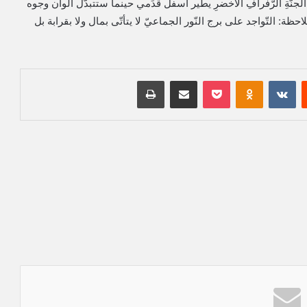
 الجنّةِ الرّفرافِ الأخضرِ يطير أسفل قَدَمي حينما ستتبدَّل ألوان وجوه
، (ملاحظة: التّواجد على برج النّور الجماعيّ لا يتأتّى بمال ولا بقرابة بل
‏Reddit
‏VKontakte
Odnoklassniki
بوكيت
مشاركة عبر البريد
طباعة