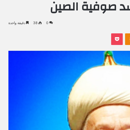
شد صوفية الصين
0
38
دقيقة واحدة
Odnoklassniki
بوكيت