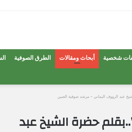
ات شخصية
أبحاث ومقالات
الطرق الصوفية
ال
شيخ عبد الرووف اليماني – مرشد صوفية الصين
.بقلم حضرة الشيخ عبد