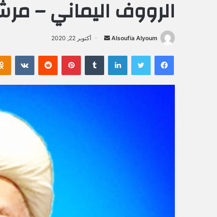
الرووف اليماني – مر
Alsoufia Alyoum
أ
أكتوبر 22, 2020
ر
فيسبوك
تويتر
لينكدإن
‏Tumblr
بينتيريست
‏Reddit
‏VKontakte
س
ل
ب
ر
ي
د
ا
إ
ل
ك
ت
ر
و
ن