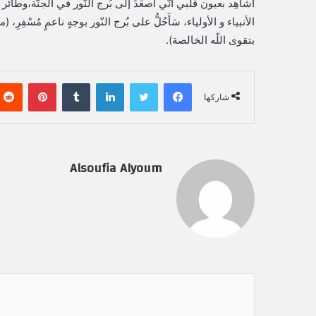
أشاهِد بعيون قلبي أنّي أَصعَدُ إلى بُرج النّور في الجنّة،وطائر
الأنبياء و الأولياء، سَأَحُلُّ على بُرج النّور بوجهٍ ناعمٍ مُسْفِرِ
بتقوى اللّه الخالصة).
فيسبوك
تويتر
لينكدإن
‏Tumblr
بينتيريست
شاركها
Alsoufia Alyoum