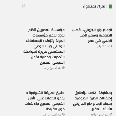
القراء يفضلون
الإمام جابر الجزولي… قطب
مؤسسة المصريين تنظم
الصوفية وسفير الحب
ندوة لدعم مؤسسات
الإلهي في مصر
الدولة وتؤكد : الإصطفاف
الوطني وبناء الوعي
منذ 3 أيام
المجتمعي ضرورة لمواجهة
التحديات وحماية الأمن
القومي المصري
منذ أسبوع واحد
بمشاركة الآلاف …إنطلاق
«شيخ الطريقة الشبراوية »
إحتفالات الطرق الصوفية
يدعو للحفاظ على الأمن
بمولد الإمام جابر الجازولي
القومي المصري والالتفات
الثلاثاء المقبل
حول القيادة
منذ أسبوع واحد
منذ أسبوع واحد