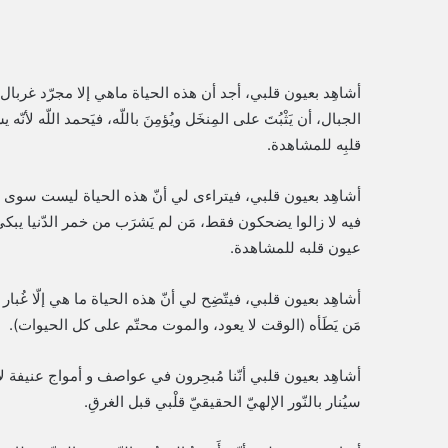
أشاهِد بعيون قلبي، أجد أن هذه الحياة ماهي إلا مجرّد غربال، بَيْدَ أ
الجبال، أن يَثْبُتَ على المِنخَل ويُؤمِنَ باللّه، فيَحمد اللّه لأ
قلبِه للمشاهدة.
أشاهِد بعيون قلبي، فيتراءى لي أنّ هذه الحياة ليست سوى 
فيه لا زالوا يضحكون فقط، مَن لم يَشرَب من خمر الدّنيا يبكي، و بحلا
عيون قلبه للمشاهدة.
أشاهِد بعيون قلبي، فيتّضِح لي أنّ هذه الحياة ما هي إلّا غُبار على 
مَن يَطَأه (الوقت لا يعود، والموت محتّم على كل الحيوات).
أشاهِد بعيون قلبي أنّنا مُبحِرون في عواصف و أمواج عنيفة لا غ
سيُنار بالنّور الإلهيّ الحقيقيّ قلْبي قبل الغرقِ.