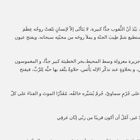
نّ الثُّقوب جدًّا كبيرة، لا يَتَأتّى إلاّ لإنسانٍ بَلغتْ روحُه عِظَمَ
نّه يستطيع شمَّ طِيبَ الجنّة و يملأ روحَه من محبّتِه سبحانه، ويفتح عيون
جزيرة معزولة وسط المحيط،بحر الخطيئة كبير جدًّا، و المغموسون
وةٍ عند تذكّر الإله يَأْنَس، حلاوةٌ يتَّقد بها حبُّه لِلرَّبِّ، فيفتح
جُرْمٍ سماويّ، جُرمٌ يُسَيِّره خالقُه، مُقَدِّرًا الموتَ و الفناءَ على كلّ
ير، آمُلُ أن أكون قريبًا من ربّي إبّان غرقِي