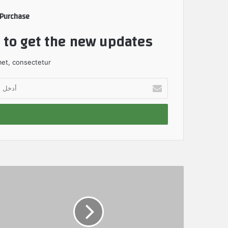
 Purchase
t to get the new updates!
et, consectetur.
أ
د
خ
ل
ب
ر
ي
د
ك
ا
ل
إ
ل
ك