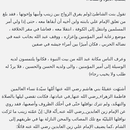
تقول بنت الشاطئ:(ولم يفرق الزواج بين زينب وأبيها وإخوتها ، فقد بلغ
من تعلق الإمام علي بابنته وابن أخيه أن أبقاها معه ، حتى إذا ولي أمر
المسلمين وانتقل إلى الكوفة ، انتقلا معه ، فعاشا في مقر الخلافة ،
موضع رعاية أمير المؤمنين وإعزازه ، ووقف عبد الله بجانب عمه في
نضاله الحربي ، فكان أميرًا بين أمراء جيشه في صفين
وعرف الناس مكانة عبد الله من بيت النبوة ، فكانوا يلتمسون لديه
الوسيلة إلى أمير المؤمنين ، والى ولديه الحسن والحسين ، فلا يردّ له
طلب ولا يخيب رجاء)
أشبَهَت عقيلةُ بني هاشم رضي الله عنها أمَّها سيّدةَ نساء العالمين
فاطمةَ الزهراء_رضي الله عنها_في عبادتها، فكانت تقضي ليلها بالصلاة
والتهجّد، ولم تترك نوافلها حتّى في أحلَك الظروف وأصعبها، فقد روي
عن الإمام زين العابدين_رضي الله عنه_أنّه قال: إنّ عمّته زينب ما تَرَكت
نوافلها الليليّة مع تلك المصائب والمحن النازلة بها في طريقهم إلى
الشام ،كما يضيف الإمام علي زين العابدين رضي الله عنه قائلًا: