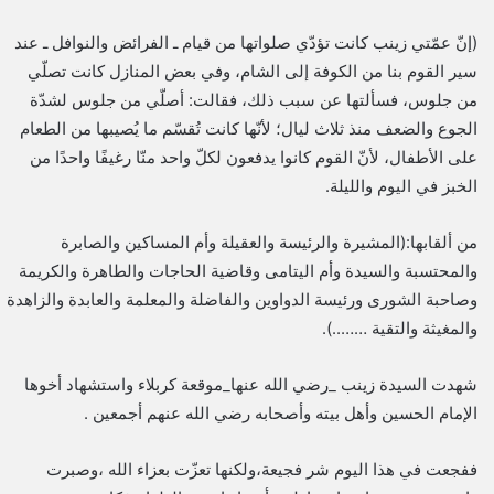
(إنّ عمّتي زينب كانت تؤدّي صلواتها من قيام ـ الفرائض والنوافل ـ عند
سير القوم بنا من الكوفة إلى الشام، وفي بعض المنازل كانت تصلّي
من جلوس، فسألتها عن سبب ذلك، فقالت: أصلّي من جلوس لشدّة
الجوع والضعف منذ ثلاث ليال؛ لأنّها كانت تُقسّم ما يُصيبها من الطعام
على الأطفال، لأنّ القوم كانوا يدفعون لكلّ واحد منّا رغيفًا واحدًا من
الخبز في اليوم والليلة.
من ألقابها:(المشيرة والرئيسة والعقيلة وأم المساكين والصابرة
والمحتسبة والسيدة وأم اليتامى وقاضية الحاجات والطاهرة والكريمة
وصاحبة الشورى ورئيسة الدواوين والفاضلة والمعلمة والعابدة والزاهدة
والمغيثة والتقية ……..).
شهدت السيدة زينب _رضي الله عنها_موقعة كربلاء واستشهاد أخوها
الإمام الحسين وأهل بيته وأصحابه رضي الله عنهم أجمعين .
ففجعت في هذا اليوم شر فجيعة،ولكنها تعزّت بعزاء الله ،وصبرت