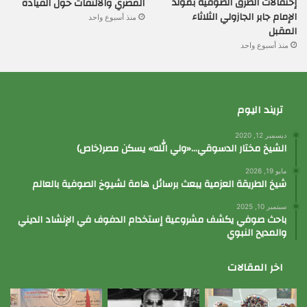
إحتفالات الطرق الصوفية بمولد
المصري والالتفات حول القيادة
الإمام جابر الجازولي الثلاثاء
منذ أسبوع واحد
المقبل
منذ أسبوع واحد
تريند اليوم
ديسمبر 12, 2020
الشيخ مختار الدسوقي…«ولي الله» يسكن مصر(خاص)
مايو 19, 2026
شيخ الطريقة العزمية يبعث برسائل هامة لشيوخ الصوفية بالعالم
سبتمبر 10, 2025
باحث صوفي يكشف مشروعية إستخدام الدفوف في الإنشاد الديني
والمديح النبوي
اخر المقالات