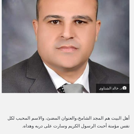
ل
ب
ر
ي
د
ا
إ
ل
ك
ت
ر
و
د. خالد الشناوى
ن
ي
ا
أهل البيت هم المجد الشامخ،والعنوان المضئ، والاسم المحبب لكل
نفس مؤمنة أحبت الرسول الكريم وسارت على دربه وهداه.