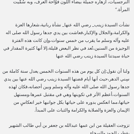
النرجسيات، أزهاره جميلة بيضاء اللون فوّاحة العرف، وبه سُمِّيت
المرأة.“
نشأت السيدة زينب_ رضي الله عنها_ نشأة ربانية،شعارها العزة
والكرامة،والجلال والإكبار،فعاشت بين يدي جدها رسول الله صلى اله
عليه وآله وسلم ما يقرب من خمس سنوات،وإن كانت هذه الفترة
الوجيزة من السنين،تُعد في نظر البعض قليلة،إلا أنها كثيرة المقدار في
حياة سيدتنا السيدة زينب رضي الله عنها
ولنا أن نقول:إن كل يوم من هذه السنوات الخمس يعدل سنة كاملة من
سِني الدهر،حيث أنها أيام قضتها السيدة زينب رضي الله عنها بين يدي
جدها رسول الله صلى الله عليه وآله وسلم وبين أحضانه،فكان لهذه
السنوات،أعظم الأثر في تكوينها وهي في مقتبل عمرها،ومستهل
حياتها،مما انعكس بدوره على حياتها بكل جوانبها خير انعكاسٍ من
الإيمان والعزة والصلابة والكرامة والثبات على المبدأ.
تزوجت العقيلة من ابن عمها عبدالله بن جعفر بن أبي طالب الشهير
بقطب الجود والسخاء.