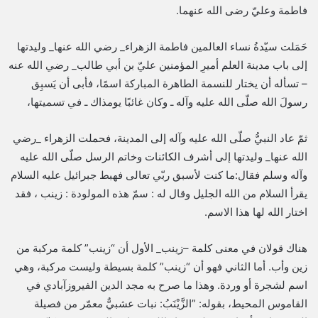
فاطمة وعليّ رضى الله عنهما.
حَمَلت سيّدةُ نساء العالمين فاطمة الزهراء_ رضي الله عنها_ وليدتها
إلى باب مدينة العلم أميرِ المؤمنين عليّ بن أبي طالب_ رضي الله عنه
– تسأله أن يختار للنسمة الطاهرة المباركة اسمًا، فأبى أن يَسبِق
رسولَ الله صلّى الله عليه وآله ـ وكان غائبًا يومذاك ـ في تسميتها،
ثمّ عاد النبيُّ صلّى الله عليه وآله إلى المدينة، فحملت الزهراء _رضي
الله عنها_ وليدتها إلى أشرف الكائنات وخاتم الرسل صلّى الله عليه
وآله وسلم فقال:ما كنت لأسبق ربّي تعالى فهبط جبرائيل عليه السلام
يقرأ السلام من الله الجليل وقال له : سمّ هذه المولودة : زينب ، فقد
اختار الله لها هذا الاسم.
هناك قولان في معنى كلمة –زينب_ الأول أن “زينب” كلمة مركبة من
زين وأب. أما الثاني فهو أن “زينب” كلمة بسيطة وليست مركبة، وهي
اسم لشجرة أو وردة. وهذا ما صرح به مجد الدين الفيروزآبادي في
القاموس المحيط، بقوله: ”الزَّيْنَبُ: نبات عشبيٌّ معمّر من فصيلة