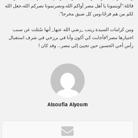
قائلة:”آويتمونا يا أهل مصر أواكم الله،ونصرتمونا نصركم الله،جعل الله
لكم من هم فرجًا،ومن كل ضيق مخرجا”.
ومن كرامات السيدة زينب _رضي الله عنها_ أنها سُئلت عن سبب
اختيارها مصر؟فأجابت كي أكون وأنا في برزخي في شرف استقبال
رأس أخي الحسين حين تجيئ إلى مصر… وقد كان !
Alsoufia Alyoum