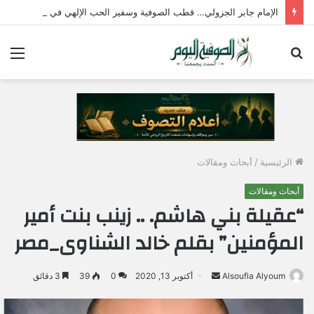
الإمام جابر الجزولي… قطب الصوفية وسفير الحب الإلهي في مصر
بحث
الق
عن
الرئيسية
/
أبحاث ومقالات
أبحاث ومقالات
“عقيلة بني هاشم. .. زينب بنت أمير
المؤمنين” بقلم خالد الشناوى_مصر
Alsoufia Alyoum
أ
أكتوبر 13, 2020
0
39
3 دقائق
ر
س