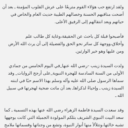
ولقد ارتفع حب هؤلاء القوم متربعًا على عرش القلوب المؤمنة ـ بعد أن
أضحت مناقبهم الحسنة وخصالهم الطيبة حديث العام والخاص في
حياتهم وبعد انتقالهم إلى الرفيق الأعلى.
فأصبحوا قبلة كل باحث عن الحقيقة،وغاية كل طالب علم
وأخلاق،ووجهة كل سائر نحو الحق والفضيلة إلى أن يرث الله الأرض
ومن عليها وهو خير الوارثين.
ولدت السيدة زينب -رضي الله عنها_في اليوم الخامس من جمادي
الأولى من السنة السادسة للهجرة النبوية_على أرجح الروايات_ وقد
سماها الرسول صلى الله عليه وآله وسلم بهذا الاسم حبًا في ابنته
السيدة زينب ـ وإحياءً لذكراهاـ بعد أن ماتت ضحية لهجرتها في سبيل
الله ـ
وقد سعدت السيدة فاطمة الزهراء رضي الله عنها بهذه التسمية ـ كما
سعد البيت النبوي الشريف بتلكم المولودة الجميلة التي كانت بوجهها
تشبه خالتها،وتتلألأ منها أنوار النبوة، وتشع من وجناتها وقسماتها ملامح