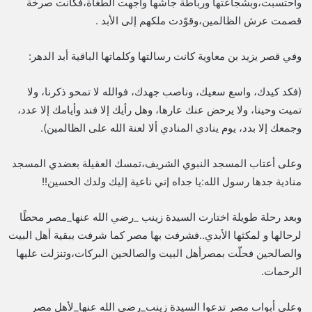
واحتسبت،وبشجاعتها ورباطة جأشها واجهت الطغاة،فكانت صرخة
قصمت عرش الظالمين،وقوّدت ملكهم إلى الأبد .
وفي قصر يزيد بن معاوية كانت رسالتها وكلماتها الباقية أبد الدهر:
(فكد كيدك، واسع سعيك، وناصب جهدك، فوالله لا تمحو ذكرنا، ولا
تميت وحينا، ولا يرحض عنك عارها، وهل رأيك إلا فند وأيامك إلا عدد،
وجمعك إلا بدد، يوم ينادي المنادي ألا لعنة الله على الظالمين).
وعلى أعتاب المسجد النبوي الشريف،تمسك العقيلة بعضدي المسجد
منادية جدها رسول الله:يا جداه إني ناعية إليك ولدك الحسين!!
وبعد رحلة طويلة اختارت السيدة زينب _رضي الله عنها_مصر محطًا
لرحالها و لمكثها الأبدي..فشرفت بها مصر كما شرفت ببقية أهل البيت
والصالحين فحلّت بمصرأهل البيت والصالحين البركات،وتنزلت عليها
الرحمات.
وعلى أبواب مصر تدعوا السيدة زينب_رضي الله عنها_لأهل مصر