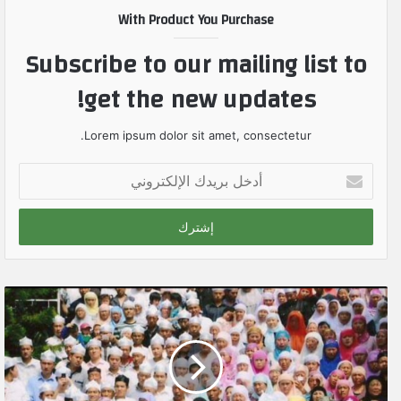
With Product You Purchase
Subscribe to our mailing list to
get the new updates!
Lorem ipsum dolor sit amet, consectetur.
أ
د
خ
ل
ب
ر
ي
د
ك
ا
ل
إ
ل