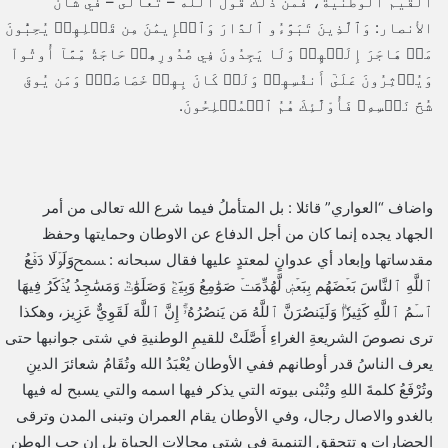
القيم الوطنية، فمن ذلك قول الله – تعالى – في شأن
الأنصار: وَٱلَّذِينَ تَبَوَّءُو ‌ٱلدَّارَ ‌وَٱلۡإِيمَٰنَ مِن قَبۡلِهِمۡ يُحِبُّونَ
مَنۡ هَاجَرَ إِلَيۡهِمۡ وَلَا يَجِدُونَ فِي صُدُورِهِمۡ حَاجَةٗ مِّمَّآ أُوتُواْ
وَيُؤۡثِرُونَ عَلَىٰٓ أَنفُسِهِمۡ وَلَوۡ كَانَ بِهِمۡ خَصَاصَةٞۚ وَمَن يُوقَ
شُحَّ نَفۡسِهِۦ فَأُوْلَٰٓئِكَ هُمُ ٱلۡمُفۡلِحُونَ.
واضاف “العواري” قائلا : بل المتأملُ ‏فيما شرع الله تعالى من أمر
الجهاد يجده إنما كان من أجل الدفاع عن الاوطان وحمايتها وحفظ
مقدساتها ‏وإبعاد أي عدوانٍ لمعتدٍ عليها فقال سبحانه : ﵟوَلَوۡلَا ‌دَفۡعُ
‌ٱللَّهِ ‌ٱلنَّاسَ بَعۡضَهُم بِبَعۡضٖ لَّهُدِّمَتۡ صَوَٰمِعُ وَبِيَعٞ وَصَلَوَٰتٞ وَمَسَٰجِدُ يُذۡكَرُ فِيهَا
ٱسۡمُ ٱللَّهِ كَثِيرٗاۗ وَلَيَنصُرَنَّ ٱللَّهُ مَن يَنصُرُهُۥٓۚ إِنَّ ٱللَّهَ لَقَوِيٌّ عَزِيز، وهكذا
ترى نصوصَ الشريعةِ الغراءِ أَصَّلَتْ للقيمِ الوطنيةِ في شتى جوانبها‏ حتى
يعرف الناسُ قدر أوطانهم ‏ففي الأوطان يُعْبَدُ الله وتُقَامُ شعائرَ الدينِ
وتُرْفَعُ كلمةَ اللهِ وتُبْنى بيوته التي يذكر فيها اسمه والتي يسبح له فيها
بالغدو والاصال رجال، وفي الأوطان ‏يقام العمران وتبنى المدن وترقى
الحضارات ‏و تتحقق التنمية في شتى مجالات الحياة بل إن حب الوطن