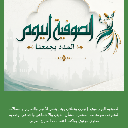
الصوفية اليوم موقع إخباري وثقافي يهتم بنشر الأخبار والتقارير والمقالات
المتنوعة، مع متابعة مستمرة للشأن الديني والاجتماعي والثقافي، وتقديم
محتوى موثوق يواكب اهتمامات القارئ العربي.