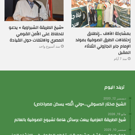
«شيخ الطريقة الشبراوية » يدعو
بمشاركة الآلاف …إنطلاق
للحفاظ على الأمن القومي
إحتفالات الطرق الصوفية بمولد
المصري والالتفات حول القيادة
الإمام جابر الجازولي الثلاثاء
منذ أسبوع واحد
المقبل
منذ 7 أيام
تريند اليوم
ديسمبر 12, 2020
الشيخ مختار الدسوقي…«ولي الله» يسكن مصر(خاص)
مايو 19, 2026
شيخ الطريقة العزمية يبعث برسائل هامة لشيوخ الصوفية بالعالم
سبتمبر 10, 2025