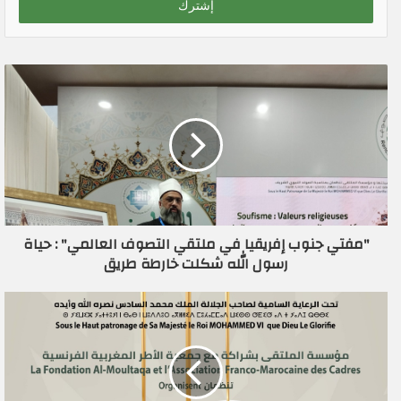
ل
ب
ر
ي
د
ك
ا
ل
إ
ل
ك
ت
ر
"مفتي جنوب إفريقيا في ملتقي التصوف العالمي" : حياة
و
رسول الله شكلت خارطة طريق
ن
ي