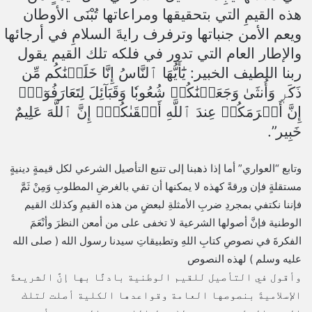
هذه القيمِ التي بتحقيقها ومراعاتها تُبْنَى الأوطان
ويعم الأمن جنباتها وترفرف رايةَ السلامِ في أرجائها
والإطار العام التي تدور في فلكه تلك القيم يقول
ربنا اللطيف الخبير: يَٰٓأَيُّهَا ٱلنَّاسُ إِنَّا خَلَقۡنَٰكُم ‌مِّن
‌ذَكَرٖ ‌وَأُنثَىٰ ‌وَجَعَلۡنَٰكُمۡ شُعُوبٗا وَقَبَآئِلَ لِتَعَارَفُوٓاْۚ
إِنَّ أَكۡرَمَكُمۡ عِندَ ٱللَّهِ أَتۡقَىٰكُمۡۚ إِنَّ ٱللَّهَ عَلِيمٌ
خَبِير”.
وتابع “العواري” أما إذا ذهبنا إلى تتبع التأصيل الشرعي لكل قيمةٍ دينيةٍ
مستقلةٍ فإن ورقةً كهذه لا يمكنها أن تفي بالغرضِ المطلوبِ وَمِنْ ثَمَّ
فإننا نكتفي بمجردِ ضربِ الأمثلةِ لبعضٍ من هذه القيمِ وكذلك القيم
الوطنية فإنَّ أصولها الشرعية لا تخفى على من أمعن النظرَ وأنْعَمَ
الفكرةَ في نصوصِ كتابِ اللهِ وتطبيقاتِ سيدنا رسول الله ( صلى الله
عليه وسلم ) لهذه النصوص
وأقول في التأصيل للقيم الوطنية بادئًا بها إنَّ الشريعةَ
الإسلاميةَ بنصوصها العامة وقواعدها الكلية أصلت لتلك