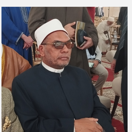
ر
س
ل
ب
ر
ي
د
ا
إ
ل
ك
ت
ر
و
ن
ي
ا