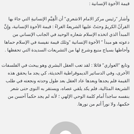
قيمة الأخوة الإنسانية :
وأشار “رئيس مركز الامام الاشعري” أن الْقِيَّمِ الإنسانيةِ التي جاءَ بها
القرآنُ الكريمُ وحثتْ عليها الشريعةُ الغراءُ : قيمة الأخوة الإنسانية، وإِنَّ
المبدأ الذي اتخذه الإسلام شعاره الوحيد في الجانب الإنساني من
دعوته هو مبدأ ” الأخوة الإنسانية “وتلك قيمة نفيسة في الإسلام حماها
وأحاطها بسياج منيع وشرع لها من التشريعات السديدة التي تحفظها .
وتابع “العواري” قائلا : لقد تعب العقل البشري وهو يبحث في الفلسفات
الأخرى، وفي الدساتير الديموقراطية الحديثة، كي يجد ما يحقق هذه
القيمة فلم يجدها وبعدها عاد العقل بعد طول وحدته ونجعته في طلب
الشريعة المثالية، فلم يكد يلقي عصاه، ويستقر به النوى حتى شعر
بنفسه ساجداً أمام كلمة الوحي الإلهي ؛ لأنه لم يجد حكماً أحسن من
حكمها، ولا نوراً أتم من نورها.