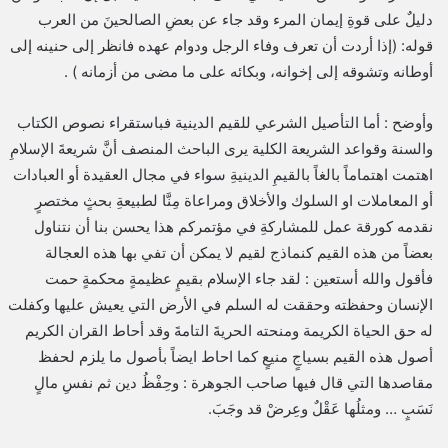
دليلٌ على قوةِ إيمان المرء وقد جاء عن بعضِ الصالحينَ من العرب
قوله: (‌إذا ‌أردت ‌أن ‌تعرف ‌وفاء الرجل ودوام عهده فانظر إلى حنينه إلى
أوطانه وتشوقه إلى إخوانه، وبكائه على ما مضى من أزمانه ) ‏.
وأوضح : أما التأصيل الشرعي للقيم الدينية فباستقراء نصوص الكتاب
والسنة ‏وقواعد الشريعة الكلية ‏يرى الباحث المنصف أنَّ شريعةَ الإسلامِ
اهتمت اهتماماً بالغاً بالقيمِ الدينيةِ سواء في مجال العقيدة ‏أو العبادات
أو المعاملات او السلوك والأخلاق ومراعاة مِنَّا لطبيعةِ بحثٍ مختصرٍ
نقدمه كورقة عمل للمشاركةِ في مؤتمركم هذا يحسن بنا أن نتناول
بعضاً من هذه القيم ‏كنماذج لقيم لا يمكن أن تفي بها هذه العجالة
فأقول والله أستعين : لقد جاء ‏الإسلام بقيمٍ عظيمةٍ محكمةٍ حمت
الإنسان وحفظته وحققت له السلم في الأرض التي يعيش عليها وكفلت
له حق الحياة الكريمة ومنحته الحريةَ التامةَ وقد أحاط القران الكريم
أصول هذه القيم بسياجٍ منيعٍ كما احاط ايضاً بأصول ما يلزم لحفظ
مقاصدها التي قال فيها صاحب الجوهرة : وحِفْظُ ‌دين ‌ثم ‌نفسِ ‌مالٍ
‌نَسَبٍ … ‌ومثلُها ‌عَقْلٌ ‌وعِرضْ ‌قد ‌وجَبَ.