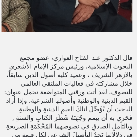
قال الدكتور عبد الفتاح العواري، عضو مجمع
البحوث الإسلامية، ورئيس مركز الإمام الأشعري
بالازهر الشريف ، وعميد كلية أصول الدين سابقاً،
خلال مشاركته في فعاليات الملتقي العالمي
للتصوف، لقد أتت ورقتي المتواضعة تحمل عنوان:
القيم الدينية والوطنية وأصولها الشرعية، وإذا أراد
الباحث أن يُؤَصِّلَ لتلكَ القيمِ الدينيةِ والوطنيةِ
فَحَري به أن ييمم وجْهَتَهُ شَطَرَ الكتابِ والسنةِ ,
وبالتأملِ الصادقِ في نصوصهما المُحْكَمَةِ الصريحةِ
في دلالاتها يَجِدُ التأصيلَ الشرعي لكل قيمةٍ من