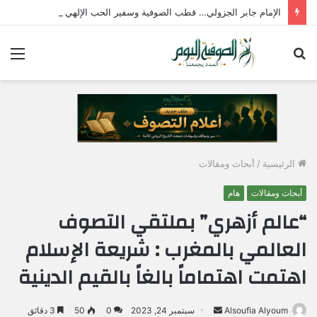
الإمام جابر الجزولي… قطب الصوفية وسفير الحب الإلهي في مصر
بحث
الق
عن
الرئيسية
/
أبحاث ومقالات
أبحاث ومقالات
هام
“عالم أزهري” بملتقي التصوف
العالمي بالمغرب : شريعة الإسلام
اهتمت اهتماماً بالغاً بالقيم الدينية
Alsoufia Alyoum
أ
سبتمبر 24, 2023
0
50
3 دقائق