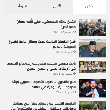
الأشهر
الأخيرة
تعليقات
الشيخ مختار الدسوقي…«ولي الله» يسكن
مصر(خاص)
ديسمبر 12, 2020
شيخ الطريقة العزمية يبعث برسائل هامة لشيوخ
الصوفية بالعالم
مايو 19, 2026
باحث صوفي يكشف مشروعية إستخدام الدفوف
في الإنشاد الديني والمديح النبوي
سبتمبر 10, 2025
منير القادري” … صوت التصوف المغربي ورائد
الدبلوماسية الروحية في العالم
مايو 18, 2026
الطريقة الكسنزانية بالعراق تعلن فتح مقراتها
وساحاتها لإستقبال المنكوبين والمتضررين من