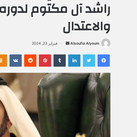
راشد آل مكتوم لدوره
والاعتدال
Alsoufia Alyoum
أ
فبراير 23, 2024
ر
فيسبوك
تويتر
لينكدإن
‏Tumblr
بينتيريست
‏Reddit
‏VKontakte
س
ل
ب
ر
ي
د
ا
إ
ل
ك
ت