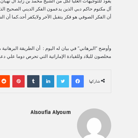
يعود للتوجيهات العليا لكل من الشيخ محمد بن زايد آل نهيا
آل مكتوم حاكم دبي الذين يدعمون الفكر الديني الصحيح الذ
أن الفكر الصوفي هو فكر يتقبل الآخر ولايكفر أحد،كما أن ا
وأوضح “البرهاني” في بيان له اليوم : أن الطريقة البرهانية م
مخلصون للبلاد وللقيادة الإماراتية التي تحرص دوما علي دع
فيسبوك
تويتر
لينكدإن
‏Tumblr
بينتيريست
شاركها
Alsoufia Alyoum