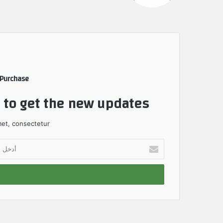
 Purchase
t to get the new updates!
et, consectetur.
أ
د
خ
ل
ب
ر
ي
د