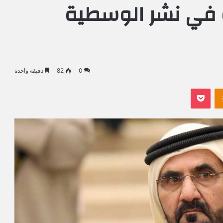
 في نشر الوسطية
0
82
دقيقة واحدة
Odnoklassniki
بوكيت