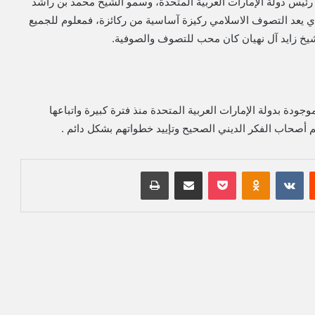
ن رئيس دولة الإمارات العربية المتحدة، وسمو الشيخ محمد بن راشد
ي يعد التصوف الاسلامي ركيزة آساسية من ركائزة، فمعلوم للجميع
لشيخ زايد آل نهيان كان محب للتصوف والصوفية.
وجودة بدولة الإمارات العربية المتحدة منذ فترة كبيرة واتباعها
م أصحاب الفكر الديني الصحيح وتإييد خطواتهم بشكل دائم .
‏Reddit
‏VKontakte
Odnoklassniki
بوكيت
مشاركة عبر البريد
طباعة