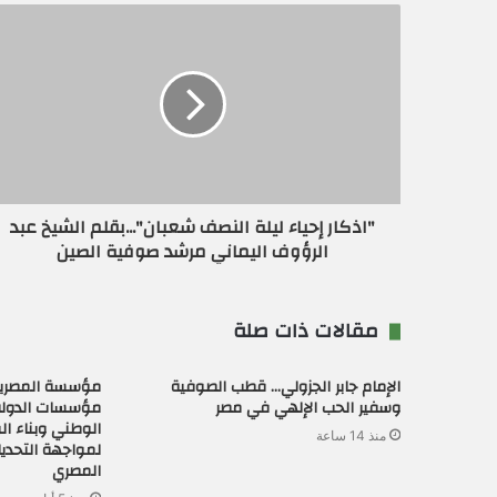
ك
ا
ل
إ
ل
ك
ت
ر
و
ن
"اذكار إحياء ليلة النصف شعبان"...بقلم الشيخ عبد
ي
الرؤوف اليماني مرشد صوفية الصين
مقالات ذات صلة
الإمام جابر الجزولي… قطب الصوفية
مؤسسة المصريي
وسفير الحب الإلهي في مصر
مؤسسات الدولة
الوطني وبناء ا
منذ 14 ساعة
لمواجهة التحدي
المصري