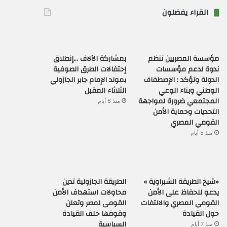
القراء يفضلون
مؤسسة المصريين تنظم
بمشاركة الآلاف …إنطلاق
ندوة لدعم مؤسسات
إحتفالات الطرق الصوفية
الدولة وتؤكد : الإصطفاف
بمولد الإمام جابر الجازولي
الوطني وبناء الوعي
الثلاثاء المقبل
المجتمعي ضرورة لمواجهة
منذ 6 أيام
التحديات وحماية الأمن
القومي المصري
منذ 5 أيام
«شيخ الطريقة الشبراوية »
الطريقة الجازولية تدين
يدعو للحفاظ على الأمن
محاولات استهداف الأمن
القومي المصري والالتفات
القومى لمصر وتعلن
حول القيادة
وقوفها خلف القيادة
السياسية
منذ 7 أيام