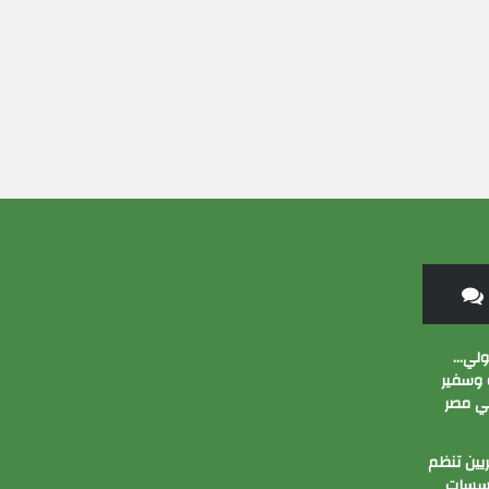
زولي…
وسفير
ي مصر
ين تنظم
ؤسسات