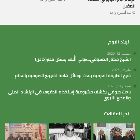
المقبل
منذ أسبوع واحد
تريند اليوم
ديسمبر 12, 2020
الشيخ مختار الدسوقي…«ولي الله» يسكن مصر(خاص)
مايو 19, 2026
شيخ الطريقة العزمية يبعث برسائل هامة لشيوخ الصوفية بالعالم
سبتمبر 10, 2025
باحث صوفي يكشف مشروعية إستخدام الدفوف في الإنشاد الديني
والمديح النبوي
اخر المقالات