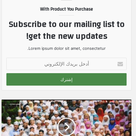
With Product You Purchase
Subscribe to our mailing list to
get the new updates!
Lorem ipsum dolor sit amet, consectetur.
أ
د
خ
ل
ب
ر
ي
د
ك
ا
ل
إ