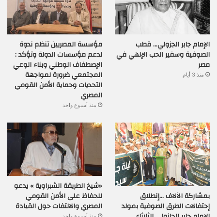
الإمام جابر الجزولي… قطب
مؤسسة المصريين تنظم ندوة
الصوفية وسفير الحب الإلهي في
لدعم مؤسسات الدولة وتؤكد :
مصر
الإصطفاف الوطني وبناء الوعي
المجتمعي ضرورة لمواجهة
منذ 3 أيام
التحديات وحماية الأمن القومي
المصري
منذ أسبوع واحد
«شيخ الطريقة الشبراوية » يدعو
بمشاركة الآلاف …إنطلاق
للحفاظ على الأمن القومي
إحتفالات الطرق الصوفية بمولد
المصري والالتفات حول القيادة
الإمام جابر الجازولي الثلاثاء
منذ أسبوع واحد