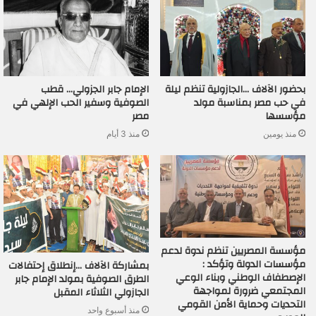
بحضور الآلاف …الجازولية تنظم ليلة
الإمام جابر الجزولي… قطب
في حب مصر بمناسبة مولد
الصوفية وسفير الحب الإلهي في
مؤسسها
مصر
منذ يومين
منذ 3 أيام
مؤسسة المصريين تنظم ندوة لدعم
مؤسسات الدولة وتؤكد :
بمشاركة الآلاف …إنطلاق إحتفالات
الإصطفاف الوطني وبناء الوعي
الطرق الصوفية بمولد الإمام جابر
المجتمعي ضرورة لمواجهة
الجازولي الثلاثاء المقبل
التحديات وحماية الأمن القومي
منذ أسبوع واحد