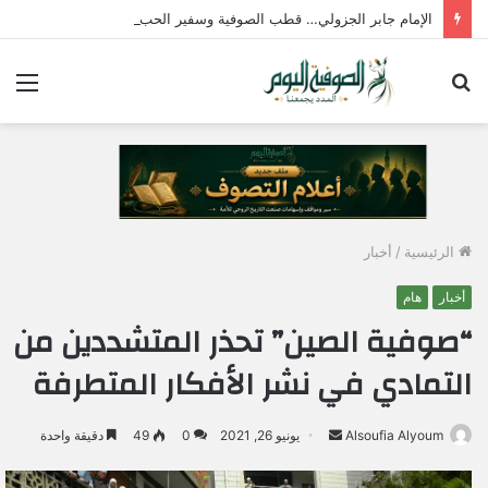
الإمام جابر الجزولي… قطب الصوفية وسفير الحب الإلهي في مصر
بحث
الق
عن
الرئيسية
/
أخبار
أخبار
هام
“صوفية الصين” تحذر المتشددين من
التمادي في نشر الأفكار المتطرفة
Alsoufia Alyoum
أ
يونيو 26, 2021
0
49
دقيقة واحدة
ر
س