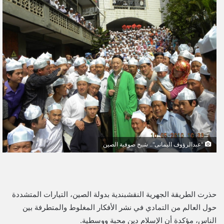
ل
ب
ر
ي
د
ا
إ
ل
ك
ت
ر
و
"عبدالرؤوف اليمانى".. شيخ صوفية الصين
ن
ي
ا
حذرت الطريقة الجهرية النقشبندية بدولة الصين، التيارات المتشددة
حول العالم من التمادي في نشر الأفكار المغلوط والمتطرفة بين
الناس، مؤكدة أن الإسلام دين محبة ووسطية.