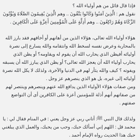
فإذا قال قائل من هم أولياء الله ؟
نقول هم : الَّذِينَ آمَنُوا وَكَانُوا يَتَّقُونَ .. وهم الَّذِينَ يُقِيمُونَ الصَّلَاةَ وَيُؤْتُونَ
الزَّكَاةَ وَهُمْ رَاكِعُونَ .. وهم أَذِلَّةٍ عَلَى الْمُؤْمِنِينَ أَعِزَّةٍ عَلَى الْكَافِرِينَ .
هؤلاء أولياء الله تعالى، هؤلاء الذين من أهانهم أو أخافهم فقد بارز الله
بالمحاربة وعرض نفسه لسخط الله وانتقامه والله يسارع إلى نصرة
أوليائه أفيظن الذي يحارب الله أن يقوم له ويقاومه؟ أو يظن الذي
يحارب أولياء الله أن يعجز الله تعالى؟ أو يظن الذي يبارز الله أن يسبقه
ويفوته ؟ كيف والله يثأر لهم في الدنيا والآخرة، ولذلك لا يكل الله نصرة
أوليائه إلى غيره، بل هو الذي ينصرهم عز وجل .
ومن صفات هؤلاء الأولياء الذين يدافع الله عنهم وينصرهم وينتصر لهم
من صفاتهم أنهم أذلة للمؤمنين أعزة على الكافرين أى أن التواضع
صفتهم .
ولذلك قال النبي ﷺ: أتاني ربي عز وجل يعني : في المنام فقال لي : يا
محمد قل : اللهم إني أسألك حبك، وحب من يحبك، والعمل الذي يبلغني
حبك هذا الحديث رواه الإمام أحمد .