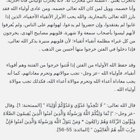
بالحرب يعني : أعلمته أني محارب له؛ لأنه يحارب أوليائي فأنا أحاربه،
وأنا خصمه، وويل لمن كان الله تعالى خصمه، ومن عادى أولياء الله فقد
بارز الله تعالى بالمحاربة، والله يحب الأبرار الأتقياء الأخفياء، الذين إذا
غابوا لم يفتقدوا، وإن حضروا لم يدعوا، لهوانهم على الناس، ولم يُعرفوا
لأنهم ليسوا بأصحاب سمعة ولا شهرة، قلوبهم مصابيح الهدى، يخرجون
من كل غبراء مظلمة أنقياء أتقياء؛ لأن قلوبهم منيرة بذكر الله تعالى،
فإذا دخلوا في الفتن خرجوا منها أحسن من الذهب .
وقد حفظ الله الأولياء من الفتن إذا فُتنوا خرجوا من الفتنة وهم أقوياء
أنقياء، فأولياء الله -عز وجل- تجب موالاتهم وتحرم معاداتهم، كما أنه
يجب معاداة أعداء الله وتحرم موالاة أعداء الله، فكذلك تجب موالاة
أولياء الله .
قال الله تعالى: ” لَا تَتَّخِذُوا عَدُوِّي وَعَدُوَّكُمْ أَوْلِيَاءَ ” [الممتحنة: 1]. وقال
-عز وجل-: “إ نَّمَا وَلِيُّكُمُ اللَّهُ وَرَسُولُهُ وَالَّذِينَ آمَنُوا الَّذِينَ يُقِيمُونَ الصَّلَاةَ
وَيُؤْتُونَ الزَّكَاةَ وَهُمْ رَاكِعُونَ * وَمَنْ يَتَوَلَّ اللَّهَ وَرَسُولَهُ وَالَّذِينَ آمَنُوا فَإِنَّ
حِزْبَ اللَّهِ هُمُ الْغَالِبُونَ ” [المائدة: 55-56].