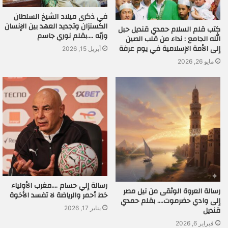
في ذكرى ميلاد الشيخ السلطان
الكسنزان وتجديد العهد بين الإنسان
كتب قلم السلام حمدي قنديل حبل
وربّه ….بقلم نوري جاسم
الله الجامع : نداء من قلب الصين
إلى الأمة الإسلامية في يوم عرفة
أبريل 15, 2026
مايو 26, 2026
رسالة إلي حسام ….مغرب الأولياء
رسالة العروة الوثقى من نيل مصر
خط أحمر والرياضة لا تفسد الأخوة
إلى وادي حضرموت…. بقلم حمدي
قنديل
يناير 17, 2026
فبراير 6, 2026