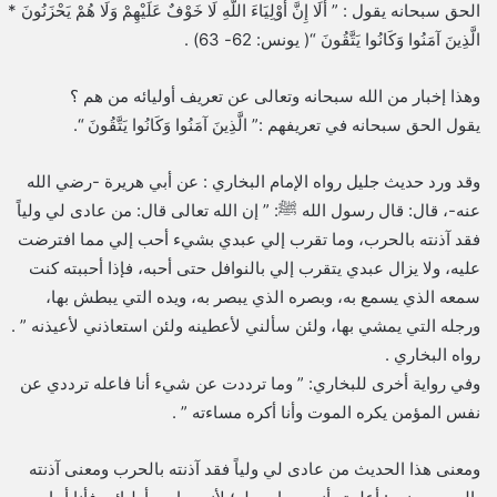
الحق سبحانه يقول : ” أَلَا إِنَّ أَوْلِيَاءَ اللَّهِ لَا خَوْفٌ عَلَيْهِمْ وَلَا هُمْ يَحْزَنُونَ *
الَّذِينَ آمَنُوا وَكَانُوا يَتَّقُونَ “( يونس: 62- 63) .
وهذا إخبار من الله سبحانه وتعالى عن تعريف أوليائه من هم ؟
يقول الحق سبحانه في تعريفهم :” الَّذِينَ آمَنُوا وَكَانُوا يَتَّقُونَ “.
وقد ورد حديث جليل رواه الإمام البخاري : عن أبي هريرة -رضي الله
عنه-، قال: قال رسول الله ﷺ: ” إن الله تعالى قال: من عادى لي ولياً
فقد آذنته بالحرب، وما تقرب إلي عبدي بشيء أحب إلي مما افترضت
عليه، ولا يزال عبدي يتقرب إلي بالنوافل حتى أحبه، فإذا أحببته كنت
سمعه الذي يسمع به، وبصره الذي يبصر به، ويده التي يبطش بها،
ورجله التي يمشي بها، ولئن سألني لأعطينه ولئن استعاذني لأعيذنه ” .
رواه البخاري .
وفي رواية أخرى للبخاري: ” وما ترددت عن شيء أنا فاعله ترددي عن
نفس المؤمن يكره الموت وأنا أكره مساءته ” .
ومعنى هذا الحديث من عادى لي ولياً فقد آذنته بالحرب ومعنى آذنته