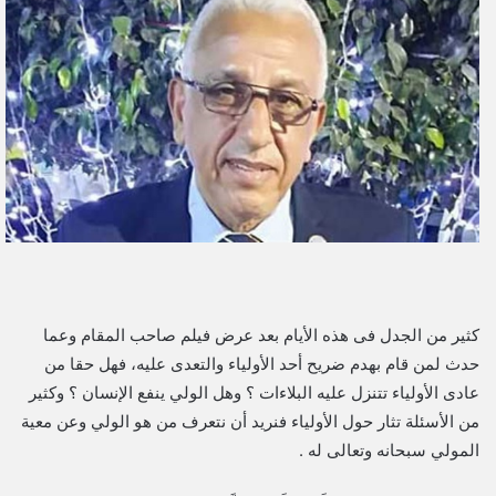
ل
ب
ر
ي
د
ا
إ
ل
ك
ت
ر
و
كثير من الجدل فى هذه الأيام بعد عرض فيلم صاحب المقام وعما
ن
حدث لمن قام بهدم ضريح أحد الأولياء والتعدى عليه، فهل حقا من
ي
عادى الأولياء تتنزل عليه البلاءات ؟ وهل الولي ينفع الإنسان ؟ وكثير
ا
من الأسئلة تثار حول الأولياء فنريد أن نتعرف من هو الولي وعن معية
المولي سبحانه وتعالى له .