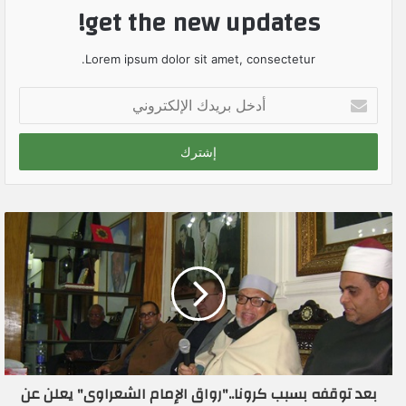
get the new updates!
Lorem ipsum dolor sit amet, consectetur.
أ
د
خ
ل
ب
ر
ي
د
ك
ا
ل
إ
ل
ك
ت
ر
بعد توقفه بسبب كرونا.."رواق الإمام الشعراوى" يعلن عن
و