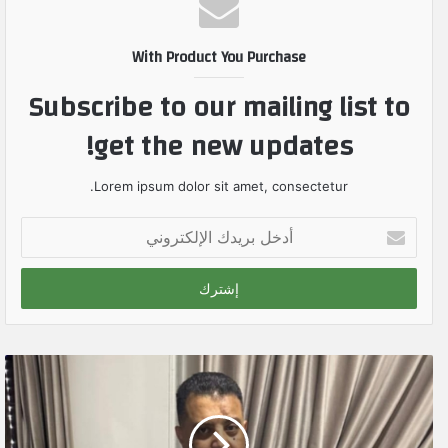
With Product You Purchase
Subscribe to our mailing list to
get the new updates!
Lorem ipsum dolor sit amet, consectetur.
أ
د
خ
ل
ب
ر
ي
د
ك
ا
ل