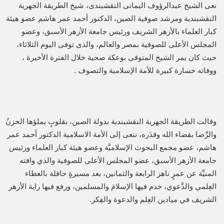
نعى الشيخ عبدالرؤوف اليمانى النقشبندى، شيخ الطريقة الجهرية
النقشبندية ومرشد صوفية الصين، الدكتور أحمد عمر هاشم عضو هيئة
كبار العلماء بالأزهر الشريف ورئيس جامعة الأزهر الأسبق، وعضو
المجلس الأعلى للصوفية بمصر والعالم، والذى توفى اليوم الثلاثاء،
حيث كان يمر الشيخ المتوفى بوعكة صحية خلال الفترة الأخيرة ،
ووفاته خسارة كبيرة للأمة الإسلامية والتصوف .
وقالت الطريقة الجهرية النقشبندية بدولة الصين، بقلوبٍ يملؤها الحزنُ
والرِّضا بقضاء الله وقدَره، ننعى إلى الأمة الاسلامية الدكتور أحمد عمر
هاشم، عضو مجمع البحوث الإسلاميَّة وعضو هيئة كبار العلماء ورئيس
جامعة الأزهر الأسبق، عضو المجلس الأعلى للصوفية والذي وافته
المنيَّة عن عمرٍ ناهز الرابعة والثمانين، بعد مسيرةٍ حافلة بالعطاء
العِلمي والدَّعوي، خدم فيها الإسلامَ والمسلمين، ورفع فيها راية الأزهر
الشريف في ميادين العِلم والدعوة والفِكر.