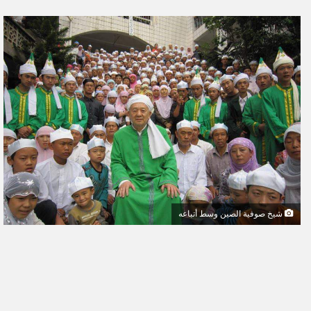
ر
س
ل
ب
ر
ي
د
ا
إ
ل
ك
ت
ر
شيخ صوفية الصين وسط أتباعه
و
ن
ي
ا