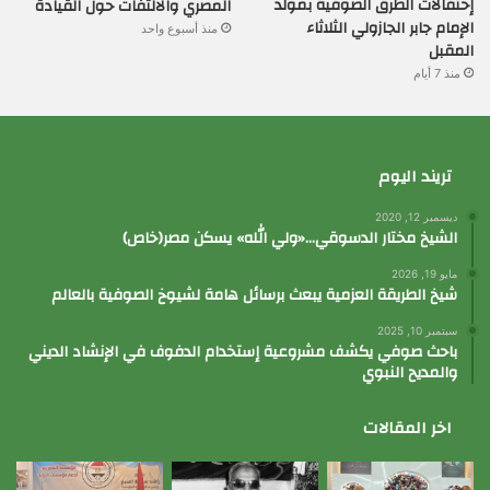
إحتفالات الطرق الصوفية بمولد
المصري والالتفات حول القيادة
الإمام جابر الجازولي الثلاثاء
منذ أسبوع واحد
المقبل
منذ 7 أيام
تريند اليوم
ديسمبر 12, 2020
الشيخ مختار الدسوقي…«ولي الله» يسكن مصر(خاص)
مايو 19, 2026
شيخ الطريقة العزمية يبعث برسائل هامة لشيوخ الصوفية بالعالم
سبتمبر 10, 2025
باحث صوفي يكشف مشروعية إستخدام الدفوف في الإنشاد الديني
والمديح النبوي
اخر المقالات