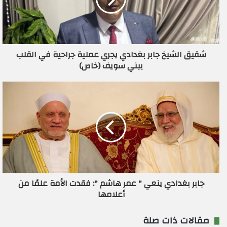
إ
ل
ك
ت
ر
شقيق الشيخ جابر بغدادي يجري عملية جراحية في القلب
و
ببني سويف (خاص)
ن
ي
جابر بغدادي ينعي " عمر هاشم ": فقدت الأمة علمًا من
أعلامها
مقالات ذات صلة