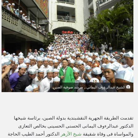
ل
ب
ر
ي
د
ا
إ
ل
ك
ت
ر
و
الشيخ عبدالرؤوف اليماني... مرشد صوفية الصين
ن
ي
ا
تقدمت الطريقة الجهرية النقشبندية بدولة الصين، برئاسة شيخها
الدكتور عبدالرءوف اليمانى الحسنى الحسينى بخالص التعازى
والمواساة فى وفاة شقيقة
شيخ الأزهر
الدكتور أحمد الطيب الحاجة