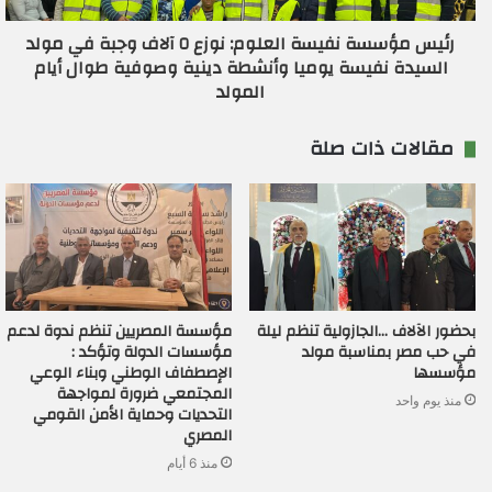
رئيس مؤسسة نفيسة العلوم: نوزع ٥ آلاف وجبة في مولد
السيدة نفيسة يوميا وأنشطة دينية وصوفية طوال أيام
المولد
مقالات ذات صلة
بحضور الآلاف …الجازولية تنظم ليلة
مؤسسة المصريين تنظم ندوة لدعم
في حب مصر بمناسبة مولد
مؤسسات الدولة وتؤكد :
مؤسسها
الإصطفاف الوطني وبناء الوعي
المجتمعي ضرورة لمواجهة
منذ يوم واحد
التحديات وحماية الأمن القومي
المصري
منذ 6 أيام