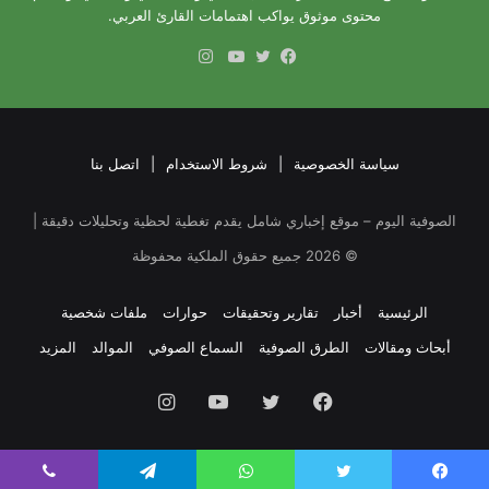
محتوى موثوق يواكب اهتمامات القارئ العربي.
انستقرام
فيسبوك
تويتر
يوتيوب
سياسة الخصوصية
|
شروط الاستخدام
|
اتصل بنا
الصوفية اليوم – موقع إخباري شامل يقدم تغطية لحظية وتحليلات دقيقة |
©
2026
جميع حقوق الملكية محفوظة
الرئيسية
أخبار
تقارير وتحقيقات
حوارات
ملفات شخصية
أبحاث ومقالات
الطرق الصوفية
السماع الصوفي
الموالد
المزيد
فيسبوك
تويتر
يوتيوب
انستقرام