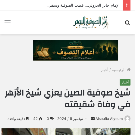
الإمام جابر الجزولي… قطب الصوفية وسفير الحب الإلهي في مصر
بحث
الق
عن
الرئيسية
/
أخبار
أخبار
شيخ صوفية الصين يعزي شيخ الأزهر
في وفاة شقيقته
Alsoufia Alyoum
أ
نوفمبر 15, 2024
0
42
دقيقة واحدة
ر
س