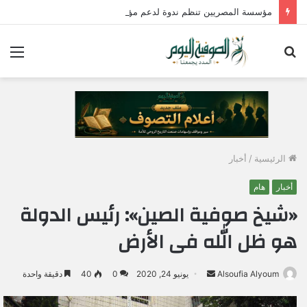
مؤسسة المصريين تنظم ندوة لدعم مؤسسات الدولة وتؤكد : الإصطفاف الوطني وبناء الوعي المجتمعي ضرورة لمواجهة التحديات وحماية الأمن القومي المصري
بحث
الق
عن
الرئيسية
/
أخبار
أخبار
هام
«شيخ صوفية الصين»: رئيس الدولة
هو ظل الله فى الأرض
Alsoufia Alyoum
أ
يونيو 24, 2020
0
40
دقيقة واحدة
ر
س