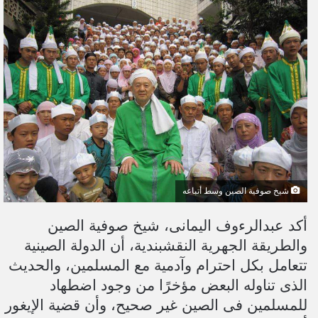
ل
ب
ر
ي
د
ا
إ
ل
ك
ت
ر
شيخ صوفية الصين وسط أتباعه
و
ن
أكد عبدالرءوف اليمانى، شيخ صوفية الصين
ي
والطريقة الجهرية النقشبندية، أن الدولة الصينية
ا
تتعامل بكل احترام وآدمية مع المسلمين، والحديث
الذى تناوله البعض مؤخرًا من وجود اضطهاد
للمسلمين فى الصين غير صحيح، وأن قضية الإيغور