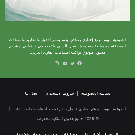
الصوفية اليوم موقع إخباري وثقافي يهتم بنشر الأخبار والتقارير والمقالات
المتنوعة، مع متابعة مستمرة للشأن الديني والاجتماعي والثقافي، وتقديم
محتوى موثوق يواكب اهتمامات القارئ العربي.
انستقرام
فيسبوك
تويتر
يوتيوب
سياسة الخصوصية
|
شروط الاستخدام
|
اتصل بنا
الصوفية اليوم – موقع إخباري شامل يقدم تغطية لحظية وتحليلات دقيقة |
©
2026
جميع حقوق الملكية محفوظة
الرئيسية
أخبار
تقارير وتحقيقات
حوارات
ملفات شخصية