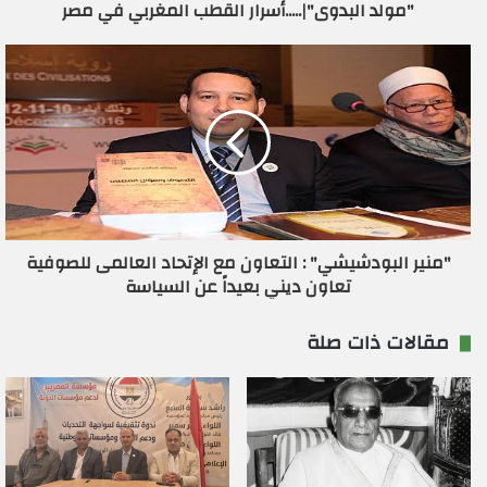
"مولد البدوى"|.....أسرار القطب المغربي في مصر
و
ن
ي
"منير البودشيشي" : التعاون مع الإتحاد العالمى للصوفية
تعاون ديني بعيداً عن السياسة
مقالات ذات صلة