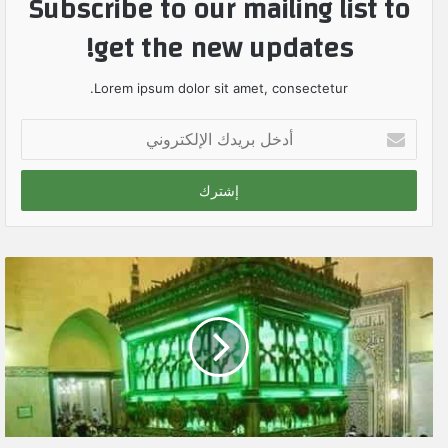
Subscribe to our mailing list to
get the new updates!
Lorem ipsum dolor sit amet, consectetur.
أ
د
خ
ل
ب
ر
ي
د
ك
ا
ل
إ
ل
ك
ت
ر