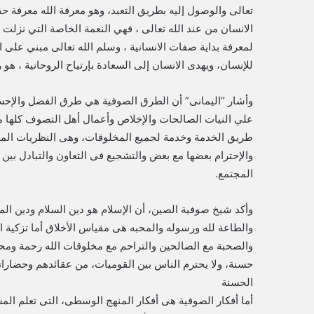
تعالى والوصول إليه بطريق التعبد، وهو معرفة الله معرفة ح
الانسان من عند الله تعالى ، فهي النعمة الخاصة التي نزلت
لمعرفة بداية صفات الانسانية ، وسلم الله تعالى مبني على ا
للإنسان، ويهدى الانسان إلى السعادة بإرتياح الروحانية ، هو 
وأشار “اليمانى” أن الطرق الصوفية هي طرق الفضل والإحسان
علي النيات الصالحات والإخلاص وأعمال أهل التصوف كلها مبن
طريق الخدمة وخدمة لجميع المخلوقات، وهى النظريات المعتد
والإحترام بعضها مع بعض والتشجيع فى التعاون والتبادل بين
المجتمع.
وأكد شيخ صوفية الصين، أن الإسلام هو دين السلام ودين المح
والطاعة لله ورسوله والمحبه هى مقياس الأخلاق أما تزكية 
والصحبة مع الصالحين والتراحم مع مخلوقات الله رحمة ومحبة 
حسنة، ولا يحترم الناس بين القوميات، من عقائدهم وحضاراتهم 
الحسنة
أما أفكار الصوفية هى أفكار المنهج الوسطى، التى تعلم ال