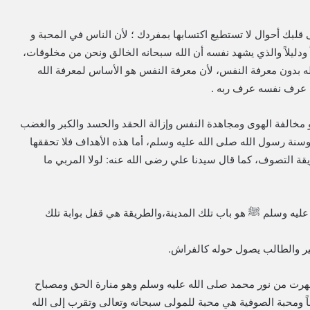
إﻟﻰ ﻗﻠﺒﻚ أﺣﻮﺍﻝ ﻻ ﺗﺴﺘﻄﻴﻊ ﺍﻛﺘﺴﺎﺑﻬﺎ ﺑﻤﻔﺮﺩﻙ ؛ ﻷﻥ ﺍﻟﻨﺎﺱ ﻓﻲ المحبة ﻭ
ناً ودليلاً والذي يشهد نفسه أن الله سبحانه الخالق ونحن من مخلوقات،
لله بدون معرفة النفس، لأن معرفة النفس هو الأساس لمعرفة الله
ن عرف نفسه عرف ربه .
مخالفة الهوى ومجاهدة النفس وإزالة الحقد والحسد والكبر والغضب
وسنة رسول الله صلى الله عليه وسلم، أما هذه الأهداف فلا تحققها
يقة التصوف، كما قال سيدنا علي رضى الله عنه: لولا المربي ما
ه عليه وسلم ﷺ هو باب تلك المدينة،والطريقة هي قفل بوابة تلك
نير والطالب يصول حوله كالفراش.
ظهرت من نور محمد صلى الله عليه وسلم وهو منارة الحق ومصباح
اً ومحبة الصوفية هي محبة للمولى سبحانه وتعالى وتقرب إلى الله