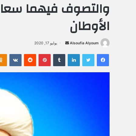
والتصوف فيهما سعاد
الأوطان
Alsoufia Alyoum
أ
يوليو 17, 2020
ر
فيسبوك
تويتر
لينكدإن
‏Tumblr
بينتيريست
‏Reddit
‏VKontakte
س
ل
ب
ر
ي
د
ا
إ
ل
ك
ت