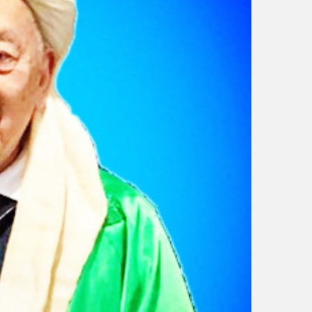
ر
و
ن
ي
ا