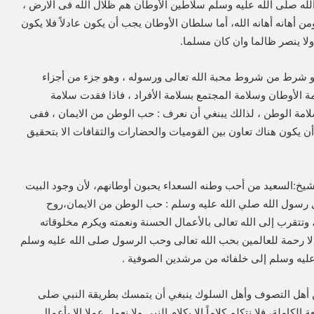
لله صلى الله عليه وسلم سلاطين الأوطان هم ظلال الله فى الارض ،
 أهانه أهانه الله، أما سلطان الأوطان يجب أن يكون عادلاً فلا يكون
 ولا ينصر ظالما وان كان مسلما.
و شرط من شروط محبة الله تعالى ورسوله ، وهو جزء من أجزاء
مة الأوطان وسلامة المجتمع بسلامة الأفراد ، فاذا فقدت سلامة
امة الوطن ، لذالك يبنغي أن نعرف : حب الوطن من الايمان ، ففى
ن يكون هناك تعاون بين القوميات والحضارات والثقافات الا بتحقيق
خ:السعيد من أحب وطنه السعداء يحبون أوطانهم، لأن وجود البيت
ل رسول الله صلي الله عليه وسلم : حب الوطن من الايمان،روح
 وتتقرب إلى الله تعالى بالأعمال الحسنة ونعمته ويكرم مخلوقاته
 إلا رحمة للعالمين بحب الله تعالى وحب الرسول صلى الله عليه وسلم
عليه وسلم إلى خلفائه من مرشدين الصوفية .
من أهل التصوف وأهل السلوك ينبغي أن يتمسك بطريقة النبي صلى
لكاملة، فلا نتكلم كلاماً إلا بكلام النبي ولا نعمل عملا الا بأعمال