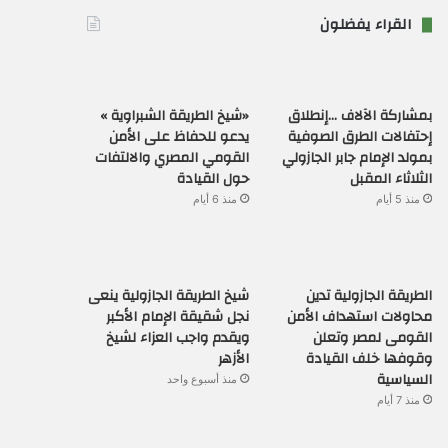
القراء يفضلون
بمشاركة الآلاف …إنطلاق
«شيخ الطريقة الشبراوية »
إحتفالات الطرق الصوفية
يدعو للحفاظ على الأمن
بمولد الإمام جابر الجازولي
القومي المصري والالتفات
الثلاثاء المقبل
حول القيادة
منذ 5 أيام
منذ 6 أيام
الطريقة الجازولية تدين
شيخ الطريقة الجازولية ينعى
محاولات استهداف الأمن
نجل شقيقة الإمام الأكبر
القومى لمصر وتعلن
ويقدم واجب العزاء لشيخ
وقوفها خلف القيادة
الأزهر
السياسية
منذ أسبوع واحد
منذ 7 أيام