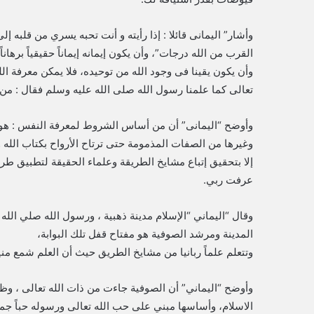
وأشار” اليمانى قائلا : إﺫﺍ ﺭأﻳﺘﻪ ﻭ أﻧﺖ ﺗﺤﺒﻪ ﻳﺴﺮﻱ ﻣﻦ ﻗﻠﺒﻪ 
ﺍﻟﻘﺮﺏ ﻣﻦ ﺍﻟﻠﻪ ﺩﺭﺟﺎﺕ”، وأن يكون إيمانه إيماناً حقيقياً برها
وأن يكون يقينا فى وجود الله من توحيده، فلا يمكن معرفة ا
تعالى كما علمنا رسول الله صلى الله عليه وسلم فقال : م
وأوضح “اليمانى” أن من أساس الشروط لمعرفة النفس : هو 
وغيرها من الصفات المذمومة حتى ترتاح الأرواح بكتاب الله 
إلا بتحقيق إتباع مشايخ الطريقة وعلماء الحقيقة لتطبيق طر
عرفت ربي.
وقال “اليماني “الإسلام مدينة ذهبية ، ورسول الله صلي الل
المدينة ومرشد الصوفية هو مفتاح قفل تلك البوابة،
وتتعلم علماً ربانيا من مشايخ الطريق حيث أن العلم شمع م
وأوضح “اليماني” أن الصوفية جاءت من ذات الله تعالى ، و
الاسلام، وأساسها مبني على حب الله تعالى ورسوله حباً جم