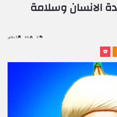
ة الانسان وسلامة
0
44
5 دقائق
Odnoklassniki
بوكيت