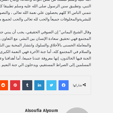
النبي، وتطبيق سنن الرسول صلى الله عليه وسلم تطبيقا كام
نتمني الناس الا كلهم يحصلون علي نعمة الله تعالى ، والتص
للبشريةوالمخلوقات جميعاً والحب لله تعالى والحب لجميع م
وقال الشيخ اليماني” إن الصوفي الحقيقي، يجب أن يبني جنتين
المجتمع فهي تحقيق سعادة الإنسان بين البشر، مع التعاون وا
والمعاملة الحسنى بالأخلاق والسلوك وانتشار المحبة بين الن
والسلام في المجتمع كله، أما جنة الآخرة فهي النعمة الكبرى، و
الجنة فيها الخالدون، إنها معروفة عندنا جميعا، أما أهدافنا
المسلمين إلى الصراط المستقيم، ويدخلون الي جنة النعيم .
فيسبوك
تويتر
لينكدإن
‏Tumblr
بينتيريست
شاركها
Alsoufia Alyoum