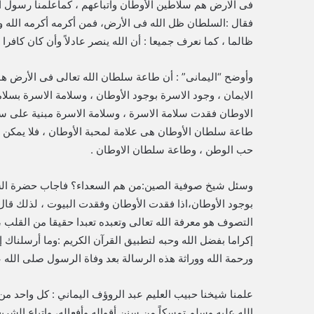
فى الارض هم سلاطين الأوطان واتباعهم ، كماعلمنا رسول ا
فقال :السلطان ظل الله فى الأرض، فمن أكرمه أكرمه الله ومن
ظالما ، كما نعرف جميعا : أن الله ينصر عادلاً وأن كان كافرا
وأوضح “اليمانى” : أن طاعة سلطان الله تعالى فى الأرض ه
الايمان ، وجود الاسرة بوجود الأوطان ، وسلامة الاسرة بسلا
الاوطان فقدت سلامة الاسرة ، وسلامة الاسرة مبنية على سل
طاعة سلطان الأوطان هى علامة لمحبة الأوطان ، فلا يمكن أ
حب الوطن ، وطاعة سلطان الاوطان .
وسئل شيخ صوفية الصين:من هم السعداء؟ فاجاب حضرة الشي
بوجود الأوطان،اذا فقدت الأوطان وفقدت البيوت ، لذلك قا
التصوف هو معرفة الله تعالى وتعبده تعبدا حقيقا من القلب ،
إكراما بفضل الله وحبه لتطبيق القرآن الكريم :وما أرسلناك
ورحمة الله ووراثة هذه الرسالة بعد وفاة الرسول صلى الله 
‏علمنا شيخنا حبيب العليم عبد الروؤف اليماني : كل واحد 
الله عليه وسلم تمسكاً من سنن أقواله وأفعاله، وإتباع الشريعة ا