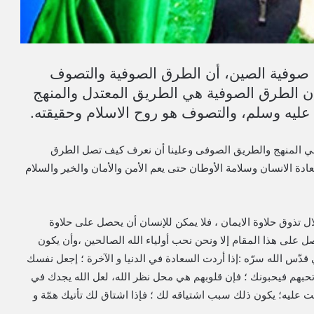
 صوفية الصين، أن الطرق الصوفية والتصوف
أن الطرق الصوفية هي الطريق المعتدل والمنهج
عليه وسلم، والتصوف هو روح الاسلام وحقيقته.
 في المنهج والطريق الصوفى وعلينا أن نعرف كيف تصل الطرق
 الانسان وسلامة الأوطان حتى يعم الأمن والأمان والخير والسلام
ل تذوق حلاوة الايمان ، فلا يمكن للإنسان أن يحصل على حلاوة
حصل على هذا المقام إلا ونحن نحب أولياء الله الصالحين ،وأن يكون
ﻲ قدّس الله سرّه :إﺫﺍ أﺭﺩﺕ ﺍﻟﺴﻌﺎﺩﺓ ﻓﻲ ﺍﻟﺪﻧﻴﺎ ﻭ ﺍﻵﺧﺮﺓ ؛ إﺟﻌﻞ ﻧﻔﺴﻚ
” تحبهم ﻓﻴﺤﺒﻮﻧﻚ ؛ فإﻥ ﻗﻠﻮﺑﻬﻢ ﻫﻲ ﻣﺤﻞ ﻧﻈﺮ ﺍﻟﻠﻪ، ﻟﻌﻞ ﺍﻟﻠﻪ ﻳﺠﺪﻙ ﻓﻲ
ﻋﻠﻴﻪ؛ ﻳﻜﻮﻥ ﺫﻟﻚ ﺳﺒﺐ ﺍﺷﺘﻴﺎﻗﻪ ﻟﻚ ؛ فإذا ﺍﺷﺘﺎﻕ ﻟﻚ تأﺗﻴﻚ ﻫﻤّﺔ ﻭ