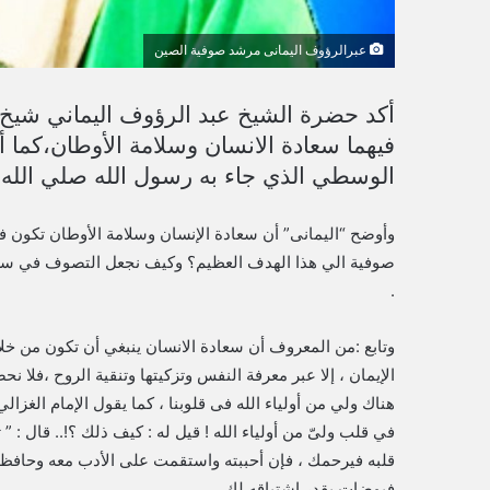
عبرالرؤوف اليمانى مرشد صوفية الصين
أكد حضرة الشيخ عبد الرؤوف اليماني شيخ
فيهما سعادة الانسان وسلامة الأوطان،كما 
الوسطي الذي جاء به رسول الله صلي الله 
وأوضح “اليمانى” أن سعادة الإنسان وسلامة الأوطان تكون
صوفية الي هذا الهدف العظيم؟ وكيف نجعل التصوف في سعادة
.
وتابع :من المعروف أن سعادة الانسان ينبغي أن تكون من خلا
الإيمان ، إلا عبر معرفة النفس وتزكيتها وتنقية الروح ،فلا ن
هناك ولي من أولياء الله فى قلوبنا ، كما ﻳﻘﻮﻝ ﺍﻹﻣﺎﻡ ﺍﻟﻐﺰﺍﻟ
ﻓﻲ ﻗﻠﺐ ﻭلىّ ﻣﻦ أﻭﻟﻴﺎﺀ ﺍﻟﻠﻪ ! قيل له : ﻛﻴﻒ ذلك ؟!.. ﻗﺎﻝ : 
ﻗﻠﺒﻪ ﻓﻴﺮﺣﻤﻚ ، فإن أﺣﺒﺒﺘﻪ ﻭﺍﺳﺘﻘﻤﺖ ﻋﻠﻰ ﺍﻷﺩﺏ ﻣﻌﻪ ﻭﺣﺎﻓﻈﺖ 
ﻓﻴﻮﺿﺎﺕ ﺑﻘﺪﺭ ﺍﺷﺘﻴﺎﻗﻪ ﻟﻚ.