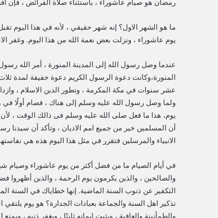
رمضان هو صيام عاشوراء ، باستثناء صلاة الفرائض ، فإن أفض
ما هو الشهر الاول؟ إنه شهر حقيقي ، لأنه في هذا اليوم تقبل 
يوم عاشوراء ، ونزلت بعض نعمة الله من هذا اليوم. وغفر الا
عندما وصل رسول الله إلى المدينة المنورة ، أمر الله رسول 
المنورة،وكانت دعوة الرسول الكريم دعوة خفيفة لمدة ثلاث
عشر سنوات في مكة المكرمة ، وتطور الدين الاسلام ، وازداد 
ولما وصل رسول الله عليه وسلم إلى هناك ، فصام أولًا في ه
يوم، هذا ما فعل صلى الله عليه وسلم فى ذالك الوقت ، لأن ال
أن المسلمين خير من جميع امم الاديان ، وتأكد أن سيدنا رسو
الانبياء والمرسلين فتقرر في مثل هذا اليوم هذه هي نفاستها
في أيام الصيام ما من فضل أكثر من يوم عاشوراء وصيام شه
والصالحين ، والذين يكرمون يوم الرحمة ، والذين أظهروا فض
التكفير عن ذنوب السنة الماضية. إنها خطاياك في السنة الم
تذكير اهل السنة والجماعة بعبادات الجدارة؟ هو يوم يلتقي ال
والطمأنينة والعافية ، ويثبت إيمانه ثابتًا ، ويغفر ذنبه ، ويمن