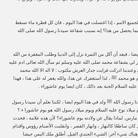
لجميع الامم ، إذا اغتسلت في هذا اليوم ، فان كل قطرة ماء تسقط
 فبما يحصل من هذا؟ إنه بسبب شفاعة سيدنا رسول الله صلى الله
يضا ، فبعد أن أكل من الثمرة نزل إلى الدنيا وطلب المغفرة من الله
غفر لي بشفاعة محمد صلى الله عليه وسلم ثم سأل الله تعالى ادم عليه
 وعندما ادركت فرايت جدار العرش مكتوب : لا اله الا الله محمد
 هو محمد ﷺ ، لذا أستغفرك عن هذا، والله يغفر له على هذا ، فهذا
عليه السلام الجنة بعد ذالك ، كان ايضا يوم عاشوراء .
نا رسول الله ﷺ ولد في هذا اليوم ايضا ، لكننا نعلم أن سيدنا رسول
ا هو يوم ميلاد نوح عليه السلام ويوم ميلاد رسول الله هو يوم عاشورا ء ؟
تى ولد سيدنا رسول الله ؟ الولادة في هذا اليوم الاثنين 12 مارس. لماذا يقال عن ولادته يوم عاشوراء؟ لأن هذه علامة ، فحدث
ل كان ساطعًا كالنهار ، وانهار القصر ، وانقلبت الأصنام رؤوس واقدام
هناك شيء آخر: الشيء الجندي الفيل. أطلق ملك اليمن جيشا