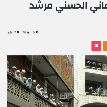
يماني الحسني مرشد
0
78
7 دقائق
Odnoklassniki
بوكيت