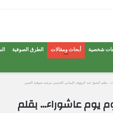
ات شخصية
أبحاث ومقالات
الطرق الصوفية
ال
… بقلم الشيخ عبد الرؤوف اليماني الحسني مرشد صوفية الصين
م يوم عاشوراء… بقلم