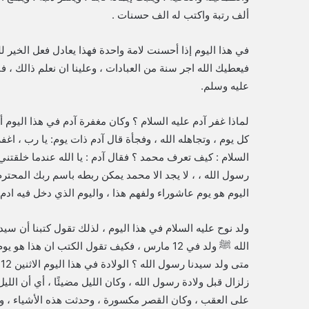
ألف رتبة واكتب له الف حسنات .
في هذا اليوم إذا أحسنت لامة واحدة فهذا يعادل فعل الخير ل
فيعطيك الله اجر سنة من العبادات ، وعلينا ان نعلم ذالك ،
عليه وسلم.
لماذا غفر آدم عليه السلام ؟ وكان مغفرة آدم في هذا اليوم أ
كل يوم ، وتجاهله الله ، وفجأة قال آدم ذات يوم: يا رب ، ا
السلام : كيف تعرف محمد ؟ فقال آدم : يا الله عندما خلقتني
رسول الله ، ، لا يجد الا محمد يمكن ربطه باسم ربك المحترم
اليوم هو يوم عاشوراء ولفهم هذا ، واليوم الذي دخل فيه ادم 
ولد نوح عليه السلام في هذا اليوم ، لذلك تقول كتبنا أن سيد
الله ﷺ ولد في 12 مارس ، فكيف تقول الكتب ان هذ
م
زلزال قبل ولادة رسول الله ، وكان الليل مضيئًا ، أي أن اللي
على العقب ، وكان القصر مكسورة ، وحدثت هذه الأشياء ، و