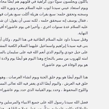
يأكلون ويجلسون سويًا دون كراهية في قلوبهم هم أيضًا محاص
ويوم استعاد عيني سيدنا ايوب عليه السلام بصره ونوره الله
وسجنه وتحقق حلمه: سبع بقرات هزيلة أكلت سبع بقرات قوي
، فقال يوسف إنه سيحقق حلمه ، لكنه نسي أن يقول: ان شاء
عليه السلام عدة سنوات اخري ، وأخيرا في يوم عاشوراء أف
النهاية.
وقتل سيدنا داود عليه السلام الطاغية في هذا اليوم ، وكان أيضً
بنى فيه سيدنا إبراهيم واسماعيل عليهما السلام الكعبة الم
على جبل جودي واليوم الذي أنعم الله فيه على سليمان بالسلط
امته للهروب من مصر بالنجاح وهذا اليوم هو أيضًا يوم ولاد
هو يوم الوفاة في يوم عاشوراء
هذا اليوم أيضًا هو يوم خلق الجنة ويوم انشاء العرصات ، وهو أ
خلق فيه العرش ، واليوم أيضًا الذي يغفر فيه الله تعالى الم
واللوح المحفوظ ، وحدد يوم القيامة الذي حدد يوم عاشوراء.
فضل الله سيدنا رسول الله على جميع الانبياء والمرسلين وختم
والملائكة وكلهم علموا به. وذكِّر من عمل عملا صالحًا في هذ