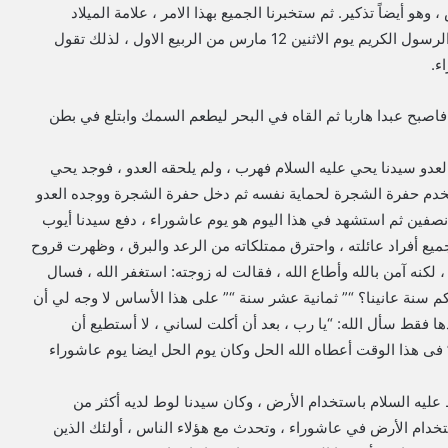
وهو أيضاً تذكير. ثم ستخبرنا الجميع بهذا الامر ، علامة الميلاد
الرسول الكريم ظهرت في يوم عاشوراء ، وكان عيد الميلاد الرسول الكريم يوم الاثنين 12 مارس من الربيع الاول ، لذلك تقول
ء.
اصبح عبدا هاربا ثم القاه في البحر ليطعم السمك وابتلع في بطن
لعدو سيدنا يحي عليه السلام فهرب ، ولم يلحقه العدو ، فوجد يحي
خدم حفرة الشجرة لحماية نفسه ثم دخل حفرة الشجرة ووجده العدو
نصفين ثم استشهد في هذا اليوم هو يوم عاشوراء ، دفع سيدنا أيوب
يع أفراد عائلته ، واحترق ممتلكاته من الرعد والبرق ، وظهرت قروح
 لكنه آمن بالله وأطاع الله ، فقالت له زوجته: استغفر الله ، فسال
 كم سنة عانينا؟ “” ثمانية عشر سنة “” على هذا الأساس لا وجه لي أن
ها فقط سأل الله: “يا رب ، بعد أن أكلت لساني ، لا أستطيع أن
” فى هذا الوقت أعطاه الله الحل وكان يوم الحل ايضا يوم عاشوراء
ر من 6000 قوم من سيدنا لوط عليه السلام باستخدام الأرض ، وكان سيدنا لوط لديه أكثر من
 وعاقبهم الله باستخدام الأرض في عاشوراء ، وتحدث مع هؤلاء الناس ، أولئك الذين