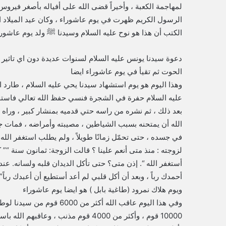
لمهاجمة الكعبة ، وأخيراً قضى الله على أفياله بأصغر فيروس ، 
الكتب أن هذا هو نوح عليه السلام وسيدنا ﷺ ولد يوم عاشورا
دعوة سيدنا يونس عليه السلام لسنوات عديدة دون اي تاثير ف
الحوت ثم تقيأ في يوم عاشوراء ايضا
وهذا اليوم هو يوم استشهاد سيدنا يحي عليه السلام ، طارد ا
عليه السلام حفرة في الشجرة فنسي حفظ الله تعالي فاست
بعد ذلك ، ثم نشره من راسه حتي قدميه بمنشار كبير ، وراه 
الله أن يمتحنه بسبب الشياطين ، مصيبته وأمراضه ، فمات جم
في جسده ، حتى تحمّل زمانًا طويلاً ، ولم يطلب استغفر الله ،
لزوجته : منذ متى أنعم علينا ؟ قالت الزوجة: ثمانون سنة “”
أستغفر الله “. إذن متى؟ حتى تأكل الديدان قلبه ولسانه. عند
أحمدك رباً ، وبعد أن أكل قلبي لم أعد أستطيع أن أعبدك رباً
ويوم هلاك نمرود (طاغية بابل ) هو ايضا يوم عاشوراء
وفي هذا اليوم عاقب الله أكث
10000 قوم ، وأكثر من 4000 قوم مذنب ،