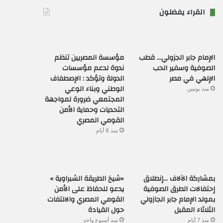
القراء يفضلون
الإمام جابر الجزولي… قطب
مؤسسة المصريين تنظم
الصوفية وسفير الحب
ندوة لدعم مؤسسات
الإلهي في مصر
الدولة وتؤكد : الإصطفاف
الوطني وبناء الوعي
منذ يومين
المجتمعي ضرورة لمواجهة
التحديات وحماية الأمن
القومي المصري
منذ 6 أيام
بمشاركة الآلاف …إنطلاق
«شيخ الطريقة الشبراوية »
إحتفالات الطرق الصوفية
يدعو للحفاظ على الأمن
بمولد الإمام جابر الجازولي
القومي المصري والالتفات
الثلاثاء المقبل
حول القيادة
منذ 7 أيام
منذ أسبوع واحد