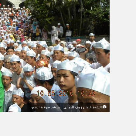
و
ن
ي
ا
الشيخ عبدالرؤوف اليماني... مرشد صوفية الصين