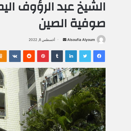
الشيخ عبد الرؤوف ال
صوفية الصين
Alsoufia Alyoum
أ
أغسطس 8, 2022
ر
فيسبوك
تويتر
لينكدإن
‏Tumblr
بينتيريست
‏Reddit
‏VKontakte
س
ل
ب
ر
ي
د
ا
إ
ل
ك
ت
ر