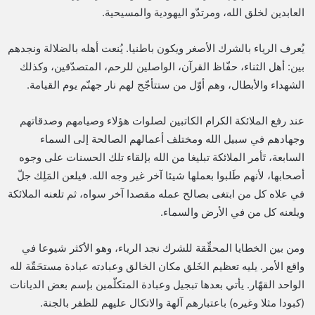
العابدين لخلق الله، ومرتدّو اليهودية والمسيحية.
يُعرف الرياء بالشرك الأصغر ويكون باطنيا. يُنعت أهله بالضلالة ونجدهم
بين: أهل الثناء، حفّاظ القرآن، الواصلين للرحم، المتصدّقين، وكذلك
الشهداء والأبطال، وهم أوّل من ستتأجّج لهم نار جهنّم يوم القيامة.
عند رفع الملائكة الكرام الكاتبين لصلوات هؤلاء وصيامهم وصدقاتهم
وجهادهم في سبيل الله ومختلف أعمالهم الصالحة إلى السماء
السابعة، تَأمر الملائكة تبليغا من الله بإلقاء تلك الحسنات على وجوه
أصحابها، لأنهم طَلبوا بعملها شيئا آخر غير وجه الله. فيلعن المَلِك جلّ
في علاه كل من ابتغى بصالح عمله مقصدا آخر سواه، ثم تلعنه الملائكة
ويلعنه كل من في الأرض والسماء.
ومن بين الخطايا المحقِّقة للشرك نجد الرياء، وهو الأكثر شيوعا في
واقع الأمر. يليه تعظيم الخَلق مكان الخالق وعبادته عبادة مستحَقّة لله
الواحد القهّار. يأتي بعدها تبجيل وعبادة المتكلّمين بإسم بعض الديانات
(كبودا مثلا وغيره) باعتبارهم آلهة والاتكال عليهم للظفر بالجنة.