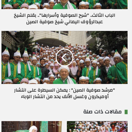
ت
ر
الباب الثالث.. "شرح الصوفية وأسرارها".. بقلم الشيخ
و
عبدالرؤوف اليماني شيخ صوفية الصين
ن
ي
"مرشد صوفية الصين" : يمكن السيطرة على انتشار
أوميكرون وغسل الأنف يحد من انتشار الوباء
مقالات ذات صلة