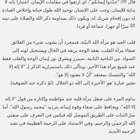
قال ﷺ: “جدّدوا إيمانكم”، أي ارتقوا في مقامات الإيمان. اعتبارا بأنه لا
بداية للإيمان، وجب على الإنسان توحيد الله طول حياته وإخلاص العبادة
له دون إقحام شريك له. ويكون ذلك بمداومة ذكر الله والصلاة على نبيه
ﷺ سرّا أو جهرا، جماعة أو فردا.
قلب العبد هو مرآة الله البيّنة. فبمجرد أن يشوب شيء من العلائق
صفاء مرآة القلب، يفقد الوجه بريقه في الحال ويستحيل لونه إلى
السواد. من الناحية الثانية، سيبرز ويشرق نور إيمان الوجه والقلب فقط
عند تلميع مرآة هذا الأخير، ويتأتّى ذلك باستمرارية الذكر لِـ “لا إله إلا
الله” والتمسك بمعتقد “أنْ لا معبود إلا هو”.
تشير عبارة ‘هو’ الأخيرة إلى الله ذو الجلال. (ثَمّ ذكره عند الصوفية).
يداوم المرء على صقل مرآة قلبه عند مواظبته وإكثاره من قول “لا إله
إلا الله”، ويحافظ على صفاء وقوة إيمانه بترديد “محمد رسول الله”. أما
سرّ الثبات على الطريق الموصل لله فيكمن في التعرف على صفتي
الله الرحمـٰن والرحيم، وفي الاستناد على الرحمة العظيمة في نشد
الرحمة الأبدية.