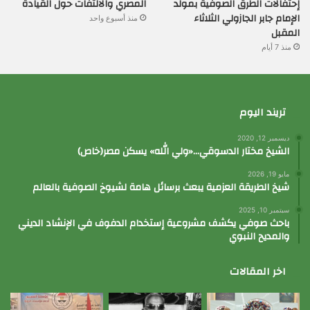
إحتفالات الطرق الصوفية بمولد
المصري والالتفات حول القيادة
الإمام جابر الجازولي الثلاثاء
منذ أسبوع واحد
المقبل
منذ 7 أيام
تريند اليوم
ديسمبر 12, 2020
الشيخ مختار الدسوقي…«ولي الله» يسكن مصر(خاص)
مايو 19, 2026
شيخ الطريقة العزمية يبعث برسائل هامة لشيوخ الصوفية بالعالم
سبتمبر 10, 2025
باحث صوفي يكشف مشروعية إستخدام الدفوف في الإنشاد الديني
والمديح النبوي
اخر المقالات