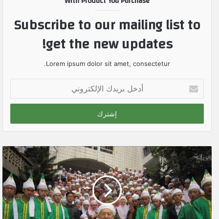
With Product You Purchase
Subscribe to our mailing list to
get the new updates!
Lorem ipsum dolor sit amet, consectetur.
أ
د
خ
ل
ب
ر
ي
د
ك
ا
ل
إ
ل
ك