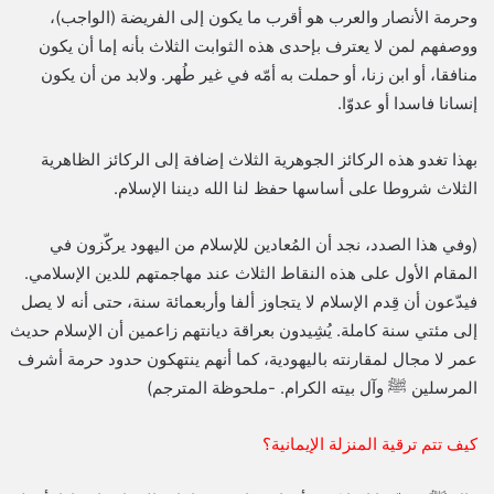
وحرمة الأنصار والعرب هو أقرب ما يكون إلى الفريضة (الواجب)،
ووصفهم لمن لا يعترف بإحدى هذه الثوابت الثلاث بأنه إما أن يكون
منافقا، أو ابن زنا، أو حملت به أمّه في غير طُهر. ولابد من أن يكون
إنسانا فاسدا أو عدوّا.
بهذا تغدو هذه الركائز الجوهرية الثلاث إضافة إلى الركائز الظاهرية
الثلاث شروطا على أساسها حفظ لنا الله ديننا الإسلام.
(وفي هذا الصدد، نجد أن المُعادين للإسلام من اليهود يركّزون في
المقام الأول على هذه النقاط الثلاث عند مهاجمتهم للدين الإسلامي.
فيدّعون أن قِدم الإسلام لا يتجاوز ألفا وأربعمائة سنة، حتى أنه لا يصل
إلى مئتي سنة كاملة. يُشِيدون بعراقة ديانتهم زاعمين أن الإسلام حديث
عمر لا مجال لمقارنته باليهودية، كما أنهم ينتهكون حدود حرمة أشرف
المرسلين ﷺ وآل بيته الكرام. -ملحوظة المترجم)
كيف تتم ترقية المنزلة الإيمانية؟