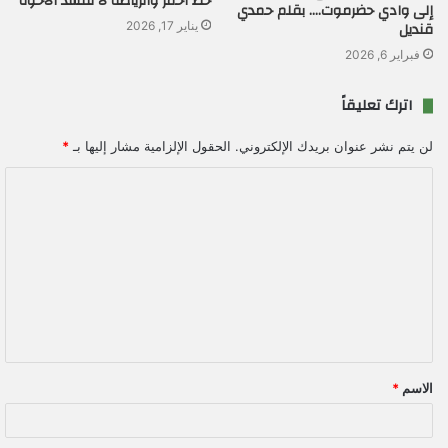
خط أحمر والرياضة لا تفسد الأخوة
إلى وادي حضرموت…. بقلم حمدي
قنديل
يناير 17, 2026
فبراير 6, 2026
اترك تعليقاً
لن يتم نشر عنوان بريدك الإلكتروني.
الحقول الإلزامية مشار إليها بـ
*
ا
ل
ت
ع
ل
ي
ق
الاسم
*
*