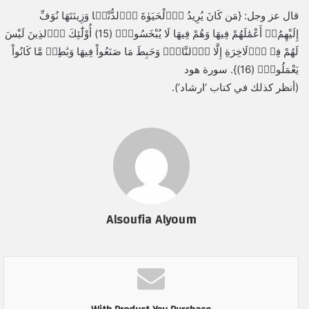
قال عز وجل: {مَن كَانَ يُرِيدُ اُ۬لْحَيَوٰةَ اَ۬لدُّنْي۪ا وَزِينَتَهَا نُوَفِّ
إِلَيْهِمُۥٓ أَعْمَٰلَهُمْ فِيهَا وَهُمْ فِيهَا لَا يُبْخَسُونَۖ (15) أُوْلَٰٓئِكَ اَ۬لذِينَ لَيْسَ
لَهُمْ فِے اِ۬لَاخِرَةِ إِلَّا اَ۬لنَّارُۖ وَحَبِطَ مَا صَنَعُواْ فِيهَا وَبَٰطِلٞ مَّا كَانُواْ
يَعْمَلُونَۖ (16)}. سورة هود
(أنظر كذلك في كتاب ‘ارشاد’).
Alsoufia Alyoum