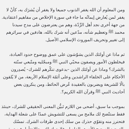
ومن المعلوم أن الله يغفر الذنوب جميعا ولا يغفر أن يُشرَك به، كأنْ لا
يغفر لمن يُعارض إيمانُه ما جاء في سورة الإخلاص من مفاهيم اعتقادية.
من جهة أخرى نجد أهل الرِّدّة، وهم من يعترضون على مدح سيدنا
محمد ﷺ وتعظيم شأنه، مدّعين أنه شرك بالله، هادفين في سرائرهم
إلى تغيير وتحريف الموروث الإسلامي الأصيل.
ثم ماذا عن أولئك الذين يشوّشون على عمق ووضوح حدود العبادة،
فيخلطون الأمور ويصفون محبّي النبي ﷺ ومبجّليه ومتّبعي سنّته
بالشرك؟ وماذا عن أولئك الذين -بدعوى تنكّرهم للشرك- يُصدِرون
الأحكام على الخلفاء الراشدين وعلى أئمّة الإسلام الأربعة، من لا يُلقون
بالًا للشريعة ويضربون بالعقيدة عُرض الحائط، ومن ينكرون بعض
أحاديث النبي ﷺ وقرآن الله الكريم؟.
بموجب ما سبق، أضحى من اللازم تَبيُّن المعنى الحقيقي للشرك، حينئذ
فقط ستتّضح لك ملامح من يسعى للتشويش عمدًا على شعلة الهداية،
فتحترز منه وتقوّي حذرك من سلك إحدى طرقات الشرك. تمسّك
بالتوحيد الصحيح (لأنه هو الفاصل، فلا يترك لك مجالا تتأمل فيه توبة