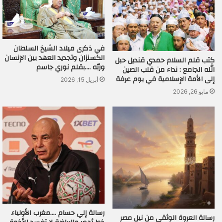
في ذكرى ميلاد الشيخ السلطان
الكسنزان وتجديد العهد بين الإنسان
كتب قلم السلام حمدي قنديل حبل
وربّه ….بقلم نوري جاسم
الله الجامع : نداء من قلب الصين
إلى الأمة الإسلامية في يوم عرفة
أبريل 15, 2026
مايو 26, 2026
رسالة إلي حسام ….مغرب الأولياء
رسالة العروة الوثقى من نيل مصر