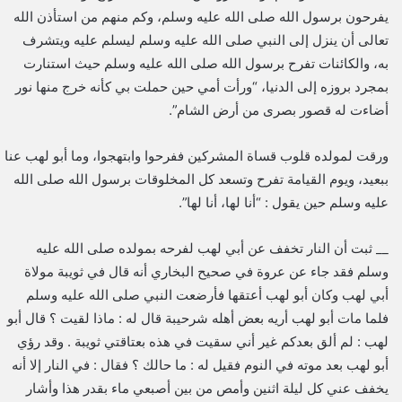
يفرحون برسول الله صلى الله عليه وسلم، وكم منهم من استأذن الله
تعالى أن ينزل إلى النبي صلى الله عليه وسلم ليسلم عليه ويتشرف
به، والكائنات تفرح برسول الله صلى الله عليه وسلم حيث استنارت
بمجرد بروزه إلى الدنيا، “ورأت أمي حين حملت بي كأنه خرج منها نور
أضاءت له قصور بصرى من أرض الشام”.
ورقت لمولده قلوب قساة المشركين ففرحوا وابتهجوا، وما أبو لهب عنا
ببعيد، ويوم القيامة تفرح وتسعد كل المخلوقات برسول الله صلى الله
عليه وسلم حين يقول : “أنا لها، أنا لها”.
__ ثبت أن النار تخفف عن أبي لهب لفرحه بمولده صلى الله عليه
وسلم فقد جاء عن عروة في صحيح البخاري أنه قال في ثويبة مولاة
أبي لهب وكان أبو لهب أعتقها فأرضعت النبي صلى الله عليه وسلم
فلما مات أبو لهب أريه بعض أهله شرحيبة قال له : ماذا لقيت ؟ قال أبو
لهب : لم ألق بعدكم غير أني سقيت في هذه بعتاقتي ثويبة . وقد رؤي
أبو لهب بعد موته في النوم فقيل له : ما حالك ؟ فقال : في النار إلا أنه
يخفف عني كل ليلة اثنين وأمص من بين أصبعي ماء بقدر هذا وأشار