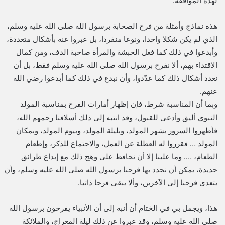
لهذه الموافقة.
هذه نماذج وأمثلة من فرح الصحابة برسول الله صلى الله عليه وسلم،
الذي لم يكن شكلا واحدا، ونوعا منفردا، بل عبروا عنه بأشكال متعددة،
وأبدعوا في ذلك كما فعل الحبشة والمرأة صاحبة الدف، ومن كمال
الاقتداء بهم، ألا نفرح برسول الله صلى الله عليه وسلم فقط، بل أن
نعدد أشكال ذلك كما عدّدوا، وأن نبدع في ذلك كما أبدعوا رضي الله
عنهم.
وبما أن المناسبة شرط، فإن إظهار أمارات الفرح بمناسبة المولد
النبوي أليق وأدعى للقبول، وقد انتبه إلى ذلك أسلافنا رحمهم الله،
فأظهروا السرور بشهر المولد، وبليلة المولد، وبيوم المولد، وبمكان
المولد … فقرروا له العطلة عن العمل، والاجتماع للذكر، وإطعام
الطعام، …. وما علينا إلا أن نحافظ على وهج ذلك مع إبداع طرائق
جديدة، يمكن أن نجدد بها فرحنا برسول الله صلى الله عليه وسلم، وأن
يتعدى فرحنا إلى الآخرين، وألا يبقى فرحا ذاتيا.
هذا، ويجمل بي في الختام أن أنبه إلى أن الأنبياء يفرحون برسول الله
صلى الله عليه وسلم، وقد عبروا عن ذلك ليلة المعراج، والملائكة