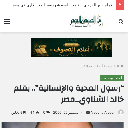
الإمام جابر الجزولي… قطب الصوفية وسفير الحب الإلهي في مصر
بحث
الق
عن
الرئيسية
/
أبحاث ومقالات
أبحاث ومقالات
“رسول المحبة والإنسانية”.. بقلم
خالد الشناوي_مصر
Alsoufia Alyoum
أ
سبتمبر 22, 2020
0
44
6 دقائق
ر
س