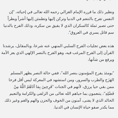
ونظير ذلك ما قرره الإمام الغزالي رحمه الله تعالى في إحيائه، “إن
النفس تفرح بالتنعم في الدنيا وتركن إليها وتطمئن إليها أشراً وبطراً
حتى تصير ثملة كالسكران الذي لا يفيق من سكره، وذلك الفرح بالدنيا
سم قاتل يسري في العروق”.
هذه بعض تجليات الفرح السلبي المنهي عنه شرعا، وبالمقابل، يرشدنا
القرآن إلى الفرح المرغب فيه، وهو الفرح بالنصر الإلهي الذي يعز الأمة
ويرفع من شأنها،
“يومئذ يفرح المؤمنون بنصر الله”، ففي حالة النصر يظهر المسلم
الهَزَج والطرب والسرور، ومن استشهد في المعركة ليس أقل فرحا
ممن بقي حيا يرزق، لأنهم في الجنات “فَرِحِينَ بِمَا آتَاهُمُ اللَّهُ مِنْ
فَضْلِهِ”، يتنعمون بما حباهم الله تعالى من الزلفى والكرامة والنعيم
الخالد الذي لا يفنى، آمنون من الخوف والحزن والهم والغم وغير ذلك
مما يكدر صفو حياة الإنسان في الدنيا.