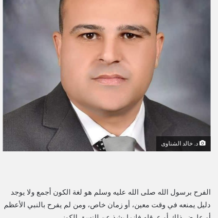
ل
ب
ر
ي
د
ا
إ
ل
ك
ت
ر
و
د. خالد الشناوى
ن
ي
ا
الفرح برسول الله صلى الله عليه وسلم هو لغة الكون أجمع ولا يوجد
دليل يمنعه في وقت معين، أو زمان خاص، ومن لم يفرح بالنبي الأعظم
أو عارض ذلك أو عرقله فإنما يشذ عن النسق الكوني.