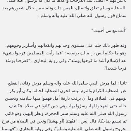
باعترافهم – أقصى تلك الدرجات وأعلاها ما كان له برسول الله صلى
الله عليه وسلم تعلق واتصال، نلمس ذلك ونلفيه من خلال شعورهم بعد
سماع قول رسول الله صلى الله عليه وآله وسلم :
“أنت مع من أحببت”
وقد ظهر ذلك جليا على مستوى وجدانهم وانفعالهم وأسارير وجوههم،
وهو ما حكاه أنس بن مالك بوصفه : “فما رأيت المسلمين فرحوا بشيء
بعد الإسلام أشد ما فرحوا يومئذ”، وفي رواية البخاري : “ففرحنا يومئذ
فرحا شديدا”.
ثانيا : لما مرض النبي صلى الله عليه وآله وسلم مرض وفاته، انقطع
عن الصحابة الكرام والتزم بيته، فحزن الصحابة لحاله، وكان أبو بكر
يؤمهم في الصلاة، وما أن برقت بارقة أمل فهموا منها سلامته وتحسن
حاله حتى ابتهجوا لها، وسرّوا بها، وهي حين كانوا في صلاة، فكشف
رسول الله صلى الله عليه وسلم ستر الحجرة، ونظر إليهم، وهو قائم،
ثم تبسم ضاحكا، قال أنس : “فبُهثنا [أو بهشنا] ونحن في الصلاة من فرحِ
بخروج رسول الله صلى الله عليه وسلم”، وفي رواية البخاري : “فهممنا