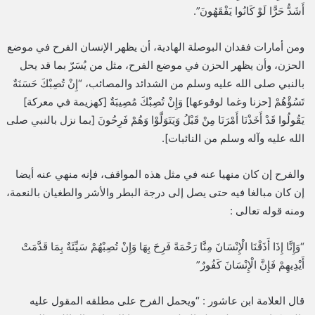
أَشَدُّ حَرًّا لَوْ كَانُوا يَفْقَهُونَ”.
ومن أمارات فقدان البوصلة الهادية، أن يظهر الإنسان الفرح في موضع
الحزن، وأن يظهر الحزن في موضع الفرح، مثل من يُسَرّ بما قد يحل
بالنبي صلى الله عليه وسلم من الشدائد والمصائب، “إِنْ تُصِبْكَ حَسَنَةٌ
تَسُؤْهُمْ [حزنا وغما لوقوعها] وَإِنْ تُصِبْكَ مُصِيبَةٌ [كهزيمة في معركة]
يَقُولُوا قَدْ أَخَذْنَا أَمْرَنَا مِنْ قَبْلُ وَيَتَوَلَّوْا وَهُمْ فَرِحُونَ [بما نزل بالنبي صلى
الله عليه وآله وسلم من النائبات].
والفرح إن كان منهيا عنه في مثل هذه المواقف، فإنه منهي عنه أيضا
إن كان مبالغا فيه حتى يصل إلى درجة البطر والأشر والطغيان بالنعمة،
ومنه قوله تعالى :
“وَإِنَّا إِذَا أَذَقْنَا الْإِنْسَانَ مِنَّا رَحْمَةً فَرِحَ بِهَا وَإِنْ تُصِبْهُمْ سَيِّئَةٌ بِمَا قَدَّمَتْ
أَيْدِيهِمْ فَإِنَّ الْإِنْسَانَ كَفُورٌ”
قال العلامة ابن عاشور : “ويحمل الفرح على مطلقه المقول عليه