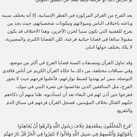
يعد الفرح من الغرائز المركوزة في الفطر الإنسانية، إلا أنه يختلف سببه
وباعثه باختلاف الناس وميولاتهم ومكونات شخصياتهم، حيث نجد من
يفرح للقضية التي تكون سببا لحزن الآخرين، وهذا الاختلاف قد يكون
مقبولا سائغا في قضايا حياتية فرعية، لكن القضايا الكبرى والمصيرية،
لا يكاد يختلف حولها اثنان.
وقد تناول القرآن ومصنفات السنة قضايا الفرح في أكثر من موضع،
وفي سياقات مختلفة، من ذلك ما حكاه القرآن الكريم عن أناس فاقدي
البوصلة، ممن لم يهتدوا لضبط نوازعهم، فأعلنوا فرحهم حيث لا يجوز
الفرح، مثل المنافقين الذين تقاعسوا عن نصرة النبي في تبوك،
ففرحوا حين أذن لهم في البقاء بعد أن استأذنوه، ظنا منهم أن ذكاءهم
جنّبهم القتال بخلاف المؤمنين، فسجل القرآن فرحهم في سياق الذم
والتقريع.
“فَرِحَ الْمُخَلَّفُونَ بِمَقْعَدِهِمْ خِلَافَ رَسُولِ اللَّهِ وَكَرِهُوا أَنْ يُجَاهِدُوا
بِأَمْوَالِهِمْ وَأَنْفُسِهِمْ فِي سَبِيلِ اللَّهِ وَقَالُوا لَا تَنْفِرُوا فِي الْحَرِّ قُلْ نَارُ جَهَنَّمَ