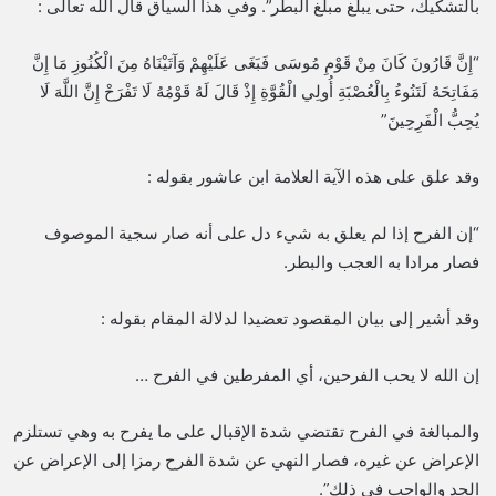
بالتشكيك، حتى يبلغ مبلغ البطر”. وفي هذا السياق قال الله تعالى :
“إِنَّ قَارُونَ كَانَ مِنْ قَوْمِ مُوسَى فَبَغَى عَلَيْهِمْ وَآتَيْنَاهُ مِنَ الْكُنُوزِ مَا إِنَّ
مَفَاتِحَهُ لَتَنُوءُ بِالْعُصْبَةِ أُولِي الْقُوَّةِ إِذْ قَالَ لَهُ قَوْمُهُ لَا تَفْرَحْ إِنَّ اللَّهَ لَا
يُحِبُّ الْفَرِحِينَ”
وقد علق على هذه الآية العلامة ابن عاشور بقوله :
“إن الفرح إذا لم يعلق به شيء دل على أنه صار سجية الموصوف
فصار مرادا به العجب والبطر.
وقد أشير إلى بيان المقصود تعضيدا لدلالة المقام بقوله :
إن الله لا يحب الفرحين، أي المفرطين في الفرح …
والمبالغة في الفرح تقتضي شدة الإقبال على ما يفرح به وهي تستلزم
الإعراض عن غيره، فصار النهي عن شدة الفرح رمزا إلى الإعراض عن
الجد والواجب في ذلك”.