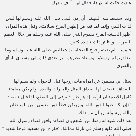
عادت حكت له نذرها، فقال لها : أوف بنذرك.
وقد استنبط منه البيهقي أن إذن النبي صلى الله عليه وسلم لها ليس
لذات النذر، وإنما لما فيه من إظهار الفرح بسلامته. وقبل هذه المرأة،
أظهر الحبشة الفرح بقدوم النبي صلى الله عليه وسلم من خلال لعبهم
بالحراب. ونظائر ذلك عديدة كثيرة.
خامسا : لم يقتصر فرح الصحابة بذات النبي صلى الله عليه وسلم وما
يتعلق بها من سلامة وشفاء وغيرهما، بل تعدى ذلك إلى مستوى الرأي
والفتوى
سئل ابن مسعود عن امرأة مات زوجها قبل الدخول، ولم يسم لها
الصداق، فقضى لها بصداق المثل والميراث والعدة، ولم يكن مطمئنا
كامل الاطمئنان لرأيه، إذ هو ظن لا يرقى إلى القطع، لذا قال عقبه :
“فإن يكن صوابا فمن الله، وإن يكن خطأ فمن نفسي ومن الشيطان،
والله ورسوله بريئان من ذلك”
بعد ذلك شهد له رهط من أشجع بأن قضاءه وافق قضاء رسول الله
صلى الله عليه وسلم في نازلة مماثلة، “ففرح ابن مسعود فرحا شديدا”