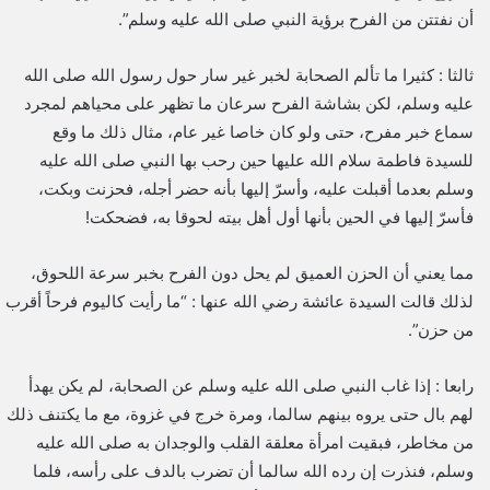
أن نفتتن من الفرح برؤية النبي صلى الله عليه وسلم”.
ثالثا : كثيرا ما تألم الصحابة لخبر غير سار حول رسول الله صلى الله
عليه وسلم، لكن بشاشة الفرح سرعان ما تظهر على محياهم لمجرد
سماع خبر مفرح، حتى ولو كان خاصا غير عام، مثال ذلك ما وقع
للسيدة فاطمة سلام الله عليها حين رحب بها النبي صلى الله عليه
وسلم بعدما أقبلت عليه، وأسرّ إليها بأنه حضر أجله، فحزنت وبكت،
فأسرّ إليها في الحين بأنها أول أهل بيته لحوقا به، فضحكت!
مما يعني أن الحزن العميق لم يحل دون الفرح بخبر سرعة اللحوق،
لذلك قالت السيدة عائشة رضي الله عنها : “ما رأيت كاليوم فرحاً أقرب
من حزن”.
رابعا : إذا غاب النبي صلى الله عليه وسلم عن الصحابة، لم يكن يهدأ
لهم بال حتى يروه بينهم سالما، ومرة خرج في غزوة، مع ما يكتنف ذلك
من مخاطر، فبقيت امرأة معلقة القلب والوجدان به صلى الله عليه
وسلم، فنذرت إن رده الله سالما أن تضرب بالدف على رأسه، فلما