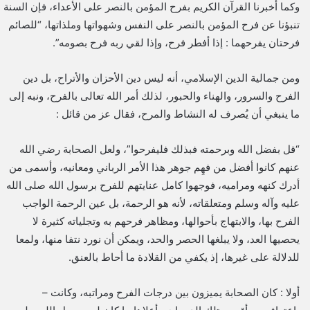
وكما أخبرنا القرآن الكريم بفرح المؤمن بالنصر على الأعداء، فإن السنة
تنبؤنا عن فرح المؤمن بالنصر على النفس وشهواتها وملذاتها، “للصائم
فرحتان يفرحهما : إذا أفطر فرح، وإذا لقي ربه فرح بصومه”.
ومن جمالية الدين الإسلامي، أنه ليس دين الأحزان والأتراح، بل دين
الفرح والسرور، والهناء والحبور، لذلك أمر الله تعالى بالفرح، ونبه إلى
ما ينبغي أن يُصرف له النشاط والمرح، فقال عز من قائل :
“قل بفضل الله وبرحمته فبذلك فليفرحوا”، ولعل الصحابة رضي الله
عنهم كانوا أفضل من فهِم جوهر هذا الأمر الرباني ومعانيه، وأسمى من
أدرك كنهه ومراميه، فوجهوا كامل عنايتهم للفرح برسول الله صلى الله
عليه وآله وسلم ومتعلقاته، لأنه هو الرحمة، بل عين الرحمة الواجب
الفرح بها، والابتهاج بأحوالها، ومظاهر فرحهم به وتجلياته كثيرة لا
يحصيها العد، ولا يبلغها الحصر والحد، ويمكن أن نورد نتفا منها، ولمعا
للدلالة على غيرها، إذ يكفي من القلادة ما أحاط بالعنق.
أولا : كان الصحابة يميزون بين درجات الفرح ومراتبه، وكانت –