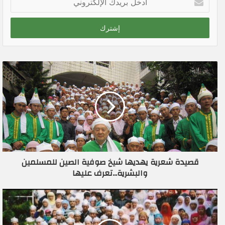
د
خ
ل
ب
ر
ي
د
ك
ا
ل
إ
ل
ك
ت
ر
قصيدة شعرية يهديها شيخ صوفية الصين للمسلمين
و
والبشرية...تعرف عليها
ن
ي