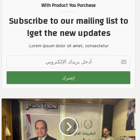
With Product You Purchase
Subscribe to our mailing list to
get the new updates!
Lorem ipsum dolor sit amet, consectetur.
أ
د
خ
ل
ب
ر
ي
د
ك
ا
ل
إ
ل