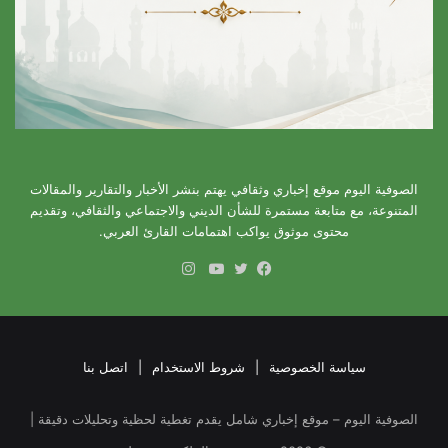
الصوفية اليوم موقع إخباري وثقافي يهتم بنشر الأخبار والتقارير والمقالات
المتنوعة، مع متابعة مستمرة للشأن الديني والاجتماعي والثقافي، وتقديم
محتوى موثوق يواكب اهتمامات القارئ العربي.
انستقرام
فيسبوك
تويتر
يوتيوب
سياسة الخصوصية
|
شروط الاستخدام
|
اتصل بنا
الصوفية اليوم – موقع إخباري شامل يقدم تغطية لحظية وتحليلات دقيقة |