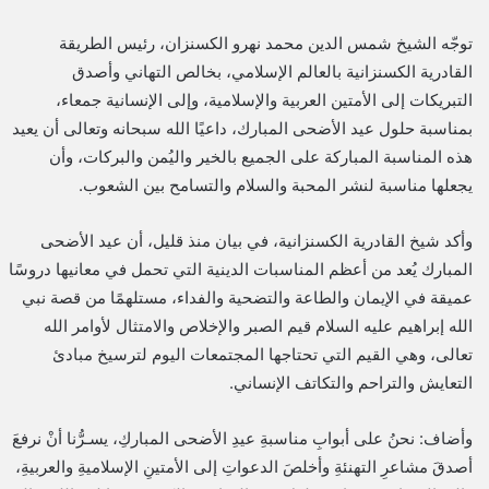
ا
توجّه الشيخ شمس الدين محمد نهرو الكسنزان، رئيس الطريقة
القادرية الكسنزانية بالعالم الإسلامي، بخالص التهاني وأصدق
التبريكات إلى الأمتين العربية والإسلامية، وإلى الإنسانية جمعاء،
بمناسبة حلول عيد الأضحى المبارك، داعيًا الله سبحانه وتعالى أن يعيد
هذه المناسبة المباركة على الجميع بالخير واليُمن والبركات، وأن
يجعلها مناسبة لنشر المحبة والسلام والتسامح بين الشعوب.
وأكد شيخ القادرية الكسنزانية، في بيان منذ قليل، أن عيد الأضحى
المبارك يُعد من أعظم المناسبات الدينية التي تحمل في معانيها دروسًا
عميقة في الإيمان والطاعة والتضحية والفداء، مستلهمًا من قصة نبي
الله إبراهيم عليه السلام قيم الصبر والإخلاص والامتثال لأوامر الله
تعالى، وهي القيم التي تحتاجها المجتمعات اليوم لترسيخ مبادئ
التعايش والتراحم والتكاتف الإنساني.
وأضاف: نحنُ على أبوابِ مناسبةِ عيدِ الأضحى المباركِ، يسـرُّنا أنْ نرفعَ
أصدقَ مشاعرِ التهنئةِ وأخلصَ الدعواتِ إلى الأمتينِ الإسلاميةِ والعربيةِ،