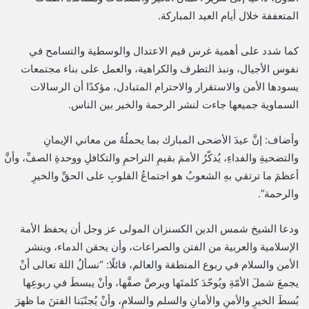
المتعففة خلال أيام العيد المباركة.
كما شدد على أهمية غرس قيم الاعتدال والوسطية والتسامح في
نفوس الأجيال، ونبذ التطرف والكراهية، والعمل على بناء مجتمعات
يسودها الأمن والاستقرار والاحترام المتبادل، مؤكدًا أن الرسالات
السماوية جميعها جاءت لنشر الرحمة والخير بين الناس.
وأضاف: إنَّ عيدَ الأضحى المبارك بما يحملُهُ من معاني الإيمانِ
والتضحيةِ والفداءِ، يُذكّرُ الأممَ بقيمِ التراحمِ والتكافلِ ووحدةِ الصفِّ، وأنَّ
أعظمَ ما ترتقي بهِ الشعوبُ هو اجتماعُ القلوبِ على الحقِّ والخيرِ
والرحمة”.
ودعا الشيخ شمس الدين الكسنزان المولى عز وجل أن يحفظ الأمة
الإسلامية والعربية من الفتن والصراعات، وأن يحقن الدماء، وينشر
الأمن والسلام في ربوع المنطقة والعالم، قائلًا: “نسألُ اللهَ تعالى أنْ
يجمعَ شملَ الأمّةِ ويُوحّدَ كلمتَها ويرصَّ صفَّها، وأنْ يبسطَ في ربوعِها
بُسطَ الخيرِ والأمنِ والأمانِ والسلم والسلامِ، وأنْ يُجنّبَنا الفتنَ ما ظهرَ