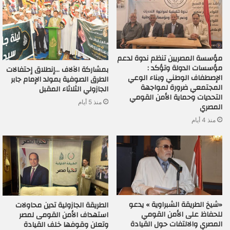
مؤسسة المصريين تنظم ندوة لدعم
مؤسسات الدولة وتؤكد :
بمشاركة الآلاف …إنطلاق إحتفالات
الإصطفاف الوطني وبناء الوعي
الطرق الصوفية بمولد الإمام جابر
المجتمعي ضرورة لمواجهة
الجازولي الثلاثاء المقبل
التحديات وحماية الأمن القومي
منذ 5 أيام
المصري
منذ 4 أيام
«شيخ الطريقة الشبراوية » يدعو
الطريقة الجازولية تدين محاولات
للحفاظ على الأمن القومي
استهداف الأمن القومى لمصر
المصري والالتفات حول القيادة
وتعلن وقوفها خلف القيادة