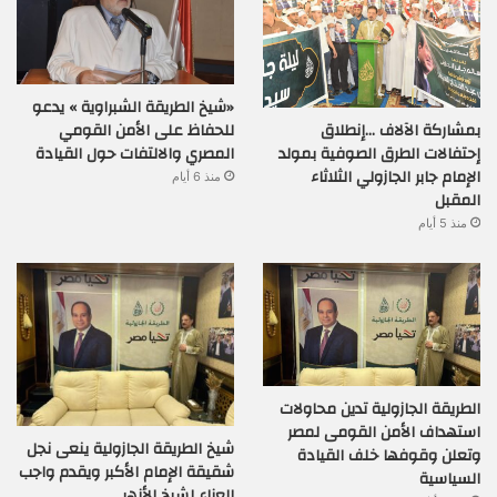
«شيخ الطريقة الشبراوية » يدعو
بمشاركة الآلاف …إنطلاق
للحفاظ على الأمن القومي
إحتفالات الطرق الصوفية بمولد
المصري والالتفات حول القيادة
الإمام جابر الجازولي الثلاثاء
منذ 6 أيام
المقبل
منذ 5 أيام
الطريقة الجازولية تدين محاولات
استهداف الأمن القومى لمصر
شيخ الطريقة الجازولية ينعى نجل
وتعلن وقوفها خلف القيادة
شقيقة الإمام الأكبر ويقدم واجب
السياسية
العزاء لشيخ الأزهر