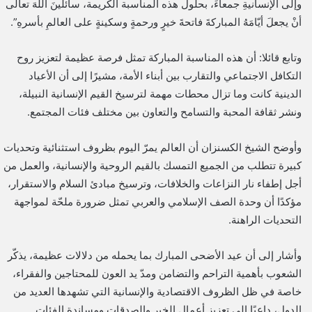
وإلى الإنسانيةِ جمعاءَ، بحلول هذه المناسبة الكريمة، سائلينَ اللهَ تعالى
أنْ يجعلَ أيّامَهُ المباركةَ فاتحةَ خيرٍ ورحمةٍ وسكينةٍ على العالمِ بأسرهِ”.
وتابع قائلا: أن هذه المناسبة المباركة تمثل فرصة عظيمة لتعزيز روح
التكافل الاجتماعي والتقارب بين أبناء الأمة، مشيرًا إلى أن الأعياد
الدينية كانت وما تزال محطات مهمة لترسيخ القيم الإنسانية النبيلة،
ونشر ثقافة المحبة والتسامح والتعاون بين مختلف فئات المجتمع.
وأوضح الشيخ الكسنزان أن العالم يمرّ اليوم بظروف استثنائية وتحديات
كبيرة تتطلب من الجميع التمسك بالقيم الروحية والإنسانية، والعمل من
أجل إطفاء نار النزاعات والخلافات، وترسيخ مبادئ السلام والاستقرار،
مؤكدًا أن وحدة الصف الإسلامي والعربي تمثل ضرورة ملحّة لمواجهة
التحديات الراهنة.
وأشار إلى أن عيد الأضحى المبارك بما يحمله من دلالات عظيمة، يذكّر
الشعوب بأهمية التراحم والتضامن ومدّ يد العون للمحتاجين والفقراء،
خاصة في ظل الظروف الاقتصادية والإنسانية التي تشهدها العديد من
الدول، داعيًا إلى تعزيز أعمال الخير والصدقات ومساندة الفئات