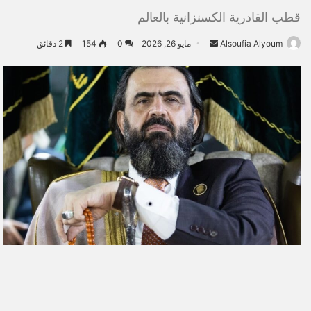
قطب القادرية الكسنزانية بالعالم
Alsoufia Alyoum
أ
مايو 26, 2026
0
154
2 دقائق
ر
س
ل
ب
ر
ي
د
ا
إ
ل
ك
ت
ر
و
ن
ي