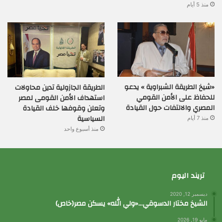
منذ 5 أيام
«شيخ الطريقة الشبراوية » يدعو
الطريقة الجازولية تدين محاولات
للحفاظ على الأمن القومي
استهداف الأمن القومى لمصر
المصري والالتفات حول القيادة
وتعلن وقوفها خلف القيادة
السياسية
منذ 7 أيام
منذ أسبوع واحد
تريند اليوم
ديسمبر 12, 2020
الشيخ مختار الدسوقي…«ولي الله» يسكن مصر(خاص)
مايو 19, 2026