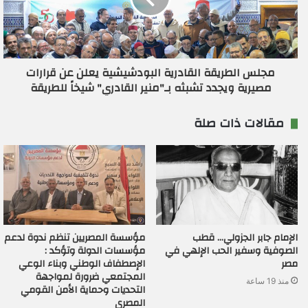
مجلس الطريقة القادرية البودشيشية يعلن عن قرارات
مصيرية ويجدد تشبثه بـ"منير القادري" شيخاً للطريقة
مقالات ذات صلة
الإمام جابر الجزولي… قطب
مؤسسة المصريين تنظم ندوة لدعم
الصوفية وسفير الحب الإلهي في
مؤسسات الدولة وتؤكد :
مصر
الإصطفاف الوطني وبناء الوعي
المجتمعي ضرورة لمواجهة
منذ 19 ساعة
التحديات وحماية الأمن القومي
المصري