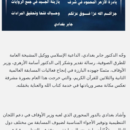
وجّه الدكتور جابر بغدادي، الداعية الإسلامي ووكيل المشيخة العامة
للطرق الصوفية، رسالة تقدير وشكر إلى الدكتور أسامة الأزهري، وزير
الأوقاف، مثمنًا جهوده البارزة في إنجاح فعاليات المسابقة العالمية
الثانية والثلاثين للقرآن الكريم، والتي خرجت هذا العام بصورة مشرفة
تعكس مكانة مصر وريادتها في خدمة كتاب الله والعناية بحَمَلته.
وأشاد بغدادي بالدور المحوري الذي لعبه وزير الأوقاف في دعم اللجان
التنظيمية وتوفير الأجواء المناسبة لضيوف المسابقة من مختلف دول
العالم، مؤكّدًا أن ما شهدته المسابقة من دقة في التنظيم ورقيّ في