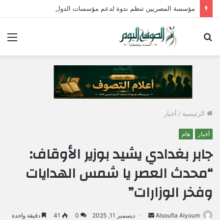
مؤسسة المصريين تنظم ندوة لدعم مؤسسات الدولة وتؤكد : الإصطفاف الوطني وبناء الوعي المجتمعي ضرورة لمواجهة التحديات وحماية الأمن القومي المصري
بحث
الق
عن
الرئيسية
/
أخبار
أخبار
هام
جابر بغدادي يشيد بوزير الأوقاف:
“محدث العصر يا شمس الهدايات
وفخر الوزارات”
Alsoufia Alyoum
أ
ديسمبر 11, 2025
0
41
دقيقة واحدة