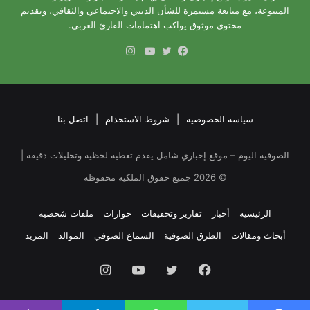
المتنوعة، مع متابعة مستمرة للشأن الديني والاجتماعي والثقافي، وتقديم
محتوى موثوق يواكب اهتمامات القارئ العربي.
انستقرام
فيسبوك
تويتر
يوتيوب
سياسة الخصوصية
|
شروط الاستخدام
|
اتصل بنا
الصوفية اليوم – موقع إخباري شامل يقدم تغطية لحظية وتحليلات دقيقة |
©
2026
جميع حقوق الملكية محفوظة
الرئيسية
أخبار
تقارير وتحقيقات
حوارات
ملفات شخصية
أبحاث ومقالات
الطرق الصوفية
السماع الصوفي
الموالد
المزيد
فيسبوك
تويتر
يوتيوب
انستقرام