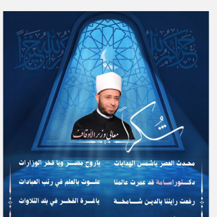
ر
س
ل
ب
ر
ي
د
ا
إ
ل
ك
ت
ر
و
ن
ي
ا