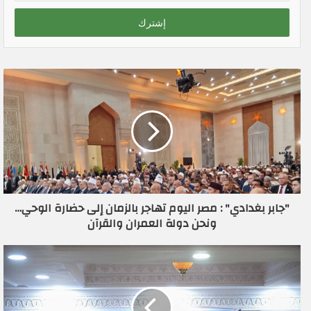
خ
ل
ب
ر
ي
د
ك
ا
ل
إ
ل
ك
ت
ر
"جابر بغدادي" : مصر اليوم تهاجر بالزمان إلى حضارة الوحي…
و
ونحن دولة العمران والقرآن
ن
ي