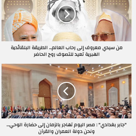
ا
ل
إ
ل
ك
ت
ر
من سيدي معروف إلى رحاب العالم... الطريقة البلقائدية
و
الهبرية تعيد للتصوف روح الحاضر
ن
ي
"جابر بغدادي" : مصر اليوم تهاجر بالزمان إلى حضارة الوحي…
ونحن دولة العمران والقرآن