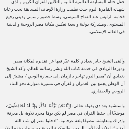
حفل ختام المسابقة العالمية الثانية والثلاثين للقرآن الكريم والذي
شهدته القاهرة اليوم حيث نظمت وزارة الأوقاف المسابقة تحت رعاية
فخامة الرئيس عبد الفتاح السيسي، وسط حضور رسمي وديني رفيع
المستوى، ومشاركة دولية واسعة تعكس مكانة مصر الروحية والدينية
في العالم الإسلامي.
وألقى الشيخ جابر بغدادي كلمة عبّر فيها عن تقديره لمكانة مصر
ودورها الريادي في خدمة كتاب الله ونشر رسالته للعالم. وأكد الشيخ
بغدادي أن “مصر اليوم تهاجر بالزمان إلى حضارة الوحي”، مشيرًا إلى
أن الوطن يجمع بين العمران والقرآن في مسيرة متوازنة نحو البناء
الروحي والحضاري.
واستشهد بغدادي بقوله تعالى: {إِنَّا نَحْنُ نَزَّلْنَا الذِّكْرَ وَإِنَّا لَهُ لَحَافِظُونَ}،
موضحًا أن حفظ القرآن في مصر لم يكن يومًا مجرد تلاوة، بل معرفة
وإدراك ومعايشة، مضيفًا بلغة عرفانية: “ادخلوا مصر إن شاء الله
آمنين”، ليؤكد أن الأمن الروحي والسكينة الدينية من سمات هذه البلاد