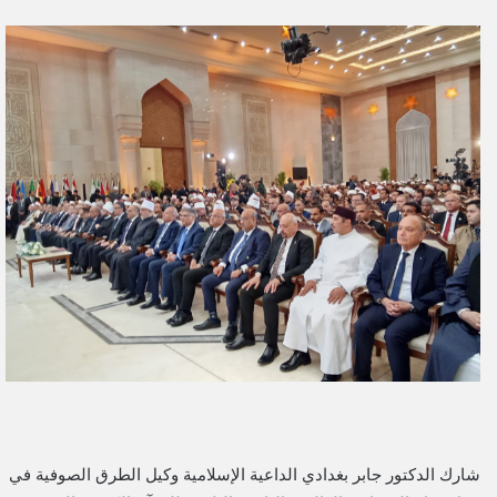
ر
س
ل
ب
ر
ي
د
ا
إ
ل
ك
ت
ر
و
ن
ي
ا
شارك الدكتور جابر بغدادي الداعية الإسلامية وكيل الطرق الصوفية في