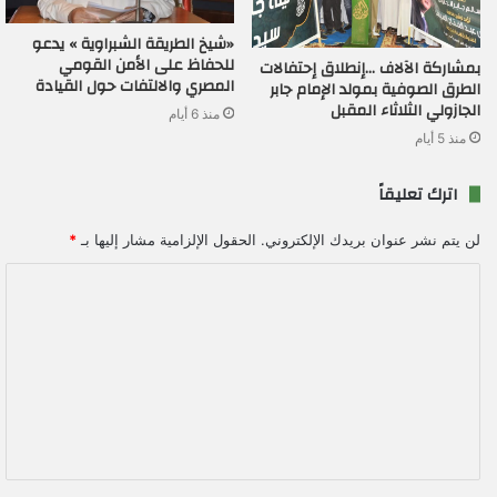
«شيخ الطريقة الشبراوية » يدعو
للحفاظ على الأمن القومي
بمشاركة الآلاف …إنطلاق إحتفالات
المصري والالتفات حول القيادة
الطرق الصوفية بمولد الإمام جابر
الجازولي الثلاثاء المقبل
منذ 6 أيام
منذ 5 أيام
اترك تعليقاً
لن يتم نشر عنوان بريدك الإلكتروني.
الحقول الإلزامية مشار إليها بـ
*
ا
ل
ت
ع
ل
ي
ق