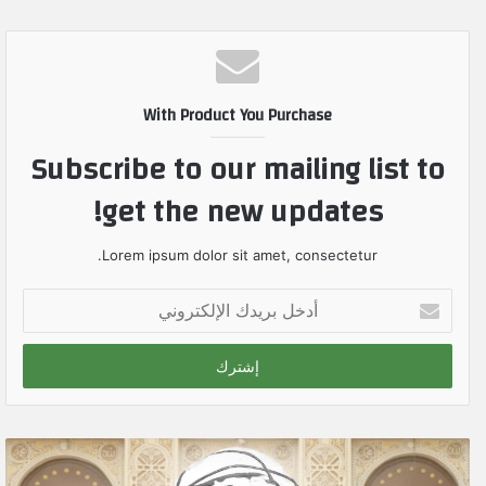
With Product You Purchase
Subscribe to our mailing list to
get the new updates!
Lorem ipsum dolor sit amet, consectetur.
أ
د
خ
ل
ب
ر
ي
د
ك