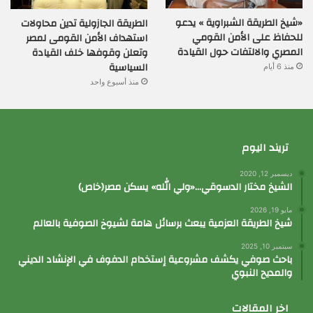
«شيخ الطريقة الشبراوية » يدعو
الطريقة الجازولية تدين محاولات
للحفاظ على الأمن القومي
استهداف الأمن القومى لمصر
المصري والالتفات حول القيادة
وتعلن وقوفها خلف القيادة
السياسية
منذ 6 أيام
منذ أسبوع واحد
تريند اليوم
ديسمبر 12, 2020
الشيخ مختار الدسوقي…«ولي الله» يسكن مصر(خاص)
مايو 19, 2026
شيخ الطريقة العزمية يبعث برسائل هامة لشيوخ الصوفية بالعالم
سبتمبر 10, 2025
باحث صوفي يكشف مشروعية إستخدام الدفوف في الإنشاد الديني
والمديح النبوي
اخر المقالات