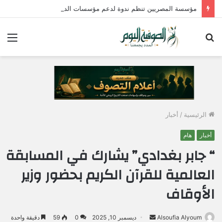
مؤسسة المصريين تنظم ندوة لدعم مؤسسات الدولة وتؤكد : الإصطفاف الوطني وبناء الوعي المجتمعي ضرورة لمواجهة التحديات وحماية الأمن القومي المصري
بحث
الق
عن
الرئيسية
/
أخبار
أخبار
هام
“ جابر بغدادي” يشارك في المسابقة
العالمية للقرآن الكريم بحضور وزير
الأوقاف
Alsoufia Alyoum
أ
ديسمبر 10, 2025
0
59
دقيقة واحدة