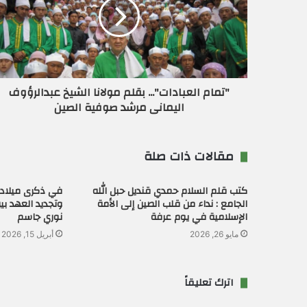
إ
ل
ك
ت
ر
و
ن
"تمام العبادات"... بقلم مولانا الشيخ عبدالرؤوف
ي
اليمانى مرشد صوفية الصين
مقالات ذات صلة
كتب قلم السلام حمدي قنديل حبل الله
في ذكرى ميلاد 
الجامع : نداء من قلب الصين إلى الأمة
وتجديد العهد بين
الإسلامية في يوم عرفة
نوري جاسم
مايو 26, 2026
أبريل 15, 2026
اترك تعليقاً