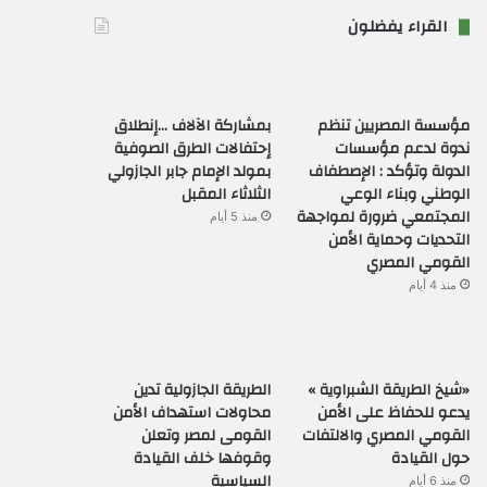
القراء يفضلون
مؤسسة المصريين تنظم
بمشاركة الآلاف …إنطلاق
ندوة لدعم مؤسسات
إحتفالات الطرق الصوفية
الدولة وتؤكد : الإصطفاف
بمولد الإمام جابر الجازولي
الوطني وبناء الوعي
الثلاثاء المقبل
المجتمعي ضرورة لمواجهة
منذ 5 أيام
التحديات وحماية الأمن
القومي المصري
منذ 4 أيام
«شيخ الطريقة الشبراوية »
الطريقة الجازولية تدين
يدعو للحفاظ على الأمن
محاولات استهداف الأمن
القومي المصري والالتفات
القومى لمصر وتعلن
حول القيادة
وقوفها خلف القيادة
السياسية
منذ 6 أيام