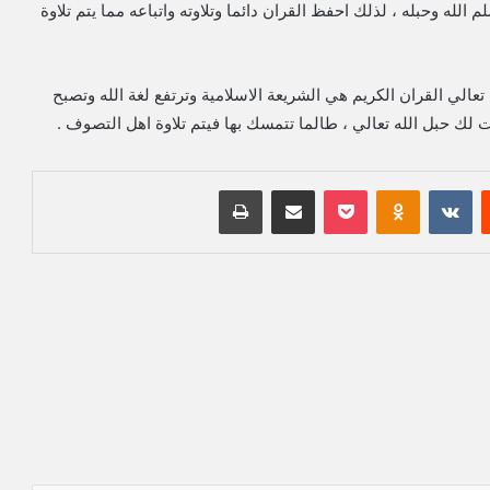
الله وحبله ، لذلك احفظ القران دائما وتلاوته واتباعه مما يتم تلاوة
تعالي القران الكريم هي الشريعة الاسلامية وترتفع لغة الله وتصبح
ك حبل الله تعالي ، طالما تتمسك بها فيتم تلاوة اهل التصوف .
‏Reddit
‏VKontakte
Odnoklassniki
بوكيت
مشاركة عبر البريد
طباعة