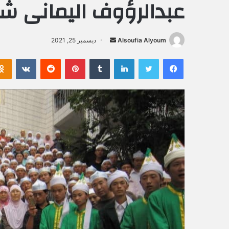
عبدالرؤوف اليمانى ش
Alsoufia Alyoum
أ
ديسمبر 25, 2021
ر
فيسبوك
تويتر
لينكدإن
‏Tumblr
بينتيريست
‏Reddit
‏VKontakte
س
ل
ب
ر
ي
د
ا
إ
ل
ك
ت
ر
و
ن