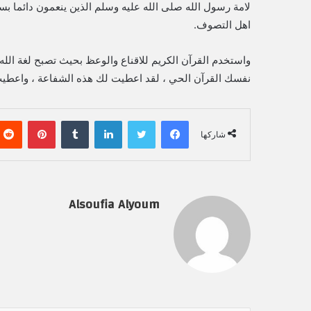
لامة رسول الله صلى الله عليه وسلم الذين ينعمون دائما بسلم 
اهل التصوف.
واستخدم القرآن الكريم للاقناع والوعظ بحيث تصبح لغة الله 
نفسك القرآن الحي ، لقد اعطيت لك هذه الشفاعة ، واعطيت ل
فيسبوك
تويتر
لينكدإن
‏Tumblr
بينتيريست
شاركها
Alsoufia Alyoum