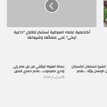
أكاديمية علماء الصوفية تستنكر تطاول "داعية
تركي" على علمائها وشيوخها
الشيخ السلطان الكسنزان
رسالة العروة الوثقى من نيل مصر إلى
 الإنسان وربّه ….بقلم
وادي حضرموت…. بقلم حمدي قنديل
فبراير 6, 2026