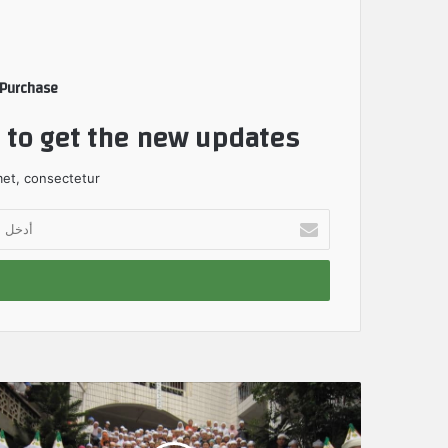
 Purchase
t to get the new updates!
et, consectetur.
أ
د
خ
ل
ب
ر
ي
د
ك
ا
ل