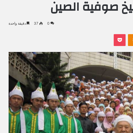
يخ صوفية الصين
0
37
دقيقة واحدة
Odnoklassniki
بوكيت