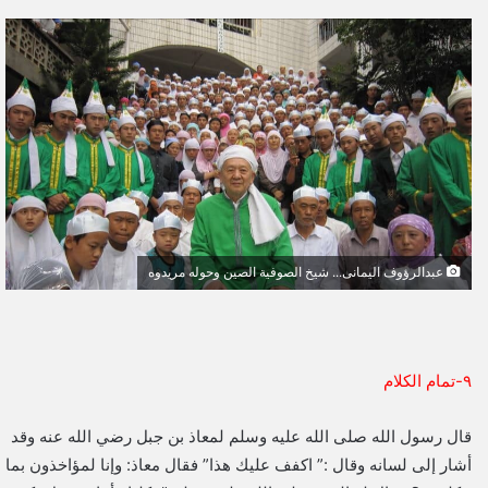
ر
س
ل
ب
ر
ي
د
ا
إ
ل
ك
عبدالرؤوف اليمانى... شيخ الصوفية الصين وحوله مريدوه
ت
ر
و
ن
٩-تمام الكلام
ي
ا
قال رسول الله صلى الله عليه وسلم لمعاذ بن جبل رضي الله عنه وقد
أشار إلى لسانه وقال :” اكفف عليك هذا” فقال معاذ: وإنا لمؤاخذون بما