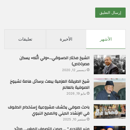
الأشهر
الأخيرة
تعليقات
الشيخ مختار الدسوقي…«ولي الله» يسكن
مصر(خاص)
ديسمبر 12, 2020
شيخ الطريقة العزمية يبعث برسائل هامة لشيوخ
الصوفية بالعالم
مايو 19, 2026
باحث صوفي يكشف مشروعية إستخدام الدفوف
في الإنشاد الديني والمديح النبوي
سبتمبر 10, 2025
منير القادري” … صوت التصوف المغربي ورائد