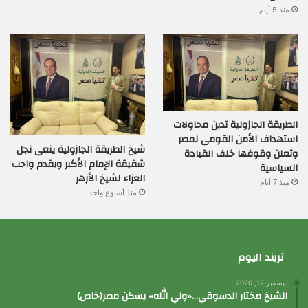
منذ 5 أيام
الطريقة الجازولية تدين محاولات
استهداف الأمن القومى لمصر
شيخ الطريقة الجازولية ينعى نجل
وتعلن وقوفها خلف القيادة
شقيقة الإمام الأكبر ويقدم واجب
السياسية
العزاء لشيخ الأزهر
منذ 7 أيام
منذ أسبوع واحد
تريند اليوم
ديسمبر 12, 2020
الشيخ مختار الدسوقي…«ولي الله» يسكن مصر(خاص)