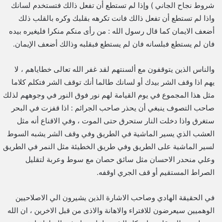
شروط نجاح الجاني ) وإذا لم تستطع أن تفعل ذالك فتستخدم لسانك
واذا لم تستطع أن تفعل ذالك فانت تكرهه بقلبك وكره بالقلب ذلك
أضعف الايمان كما قال رسول الله : من رأى منكم منكرا فليغيره بيده
فان لم يستطع فبلسانه فان لم يستطع فبقلبه وذالك أضعف الإيمان.
والناس الذين يتوقفون مع ألسنتهم لقد غفر الله تعالى خطاياهم ، لا
يهم اذا وقف الشر بيدك أو لسانك طالما أنك توقف الشر فتكلم كلاما
مثل هذا المجموع في يوم القيامة لهم نور فوق النور في وجوههم لذلك
صاحب التصوف ينبغي أن يحذر صاحب الجرائم : اذا قفزت في البحر
ستغرق واذا دخلت النار ستحرق حتى الموت ، وفي الاقناع أنه مثل
العشب الذي يسير الماشية في الطريق وفي وقف الشر يشبه السوط
لسير الماشية على الطريق وفي طريق الخطيئة مثل النمر في الطريق
وعلي منحدر الاحسان مثل سائق حصان مع سوط وعربة لتقليل
الصراط المستقيم أو قف الجري اوقفه.
في الحقيقة الهادي وصاحب الاشارة الذين يشيرون الي الاصلاحيين
الوهميين سيعرضون للافتراء والاهانة والاذى من قبل الاخرين ، ان الله