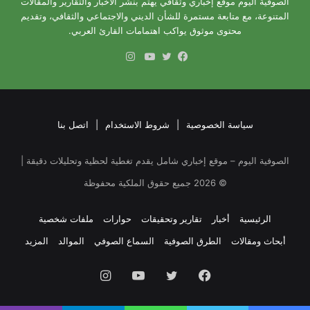
الصوفية اليوم موقع إخباري وثقافي يهتم بنشر الأخبار والتقارير والمقالات
المتنوعة، مع متابعة مستمرة للشأن الديني والاجتماعي والثقافي، وتقديم
محتوى موثوق يواكب اهتمامات القارئ العربي.
انستقرام
فيسبوك
تويتر
يوتيوب
سياسة الخصوصية
|
شروط الاستخدام
|
اتصل بنا
الصوفية اليوم – موقع إخباري شامل يقدم تغطية لحظية وتحليلات دقيقة |
©
2026
جميع حقوق الملكية محفوظة
الرئيسية
أخبار
تقارير وتحقيقات
حوارات
ملفات شخصية
أبحاث ومقالات
الطرق الصوفية
السماع الصوفي
الموالد
المزيد
فيسبوك
تويتر
يوتيوب
انستقرام