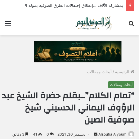
بمشاركة الآلاف …إنطلاق إحتفالات الطرق الصوفية بمولد الإمام جابر الجازولي الثلاثاء المقبل
بحث
الق
عن
الرئيسية
/
أبحاث ومقالات
أبحاث ومقالات
“تمام الكلام”…بقلم حضرة الشيخ عبد
الرؤوف اليماني الحسيني شيخ
صوفية الصين
Alsoufia Alyoum
أ
ديسمبر 30, 2021
0
41
3 دقائق