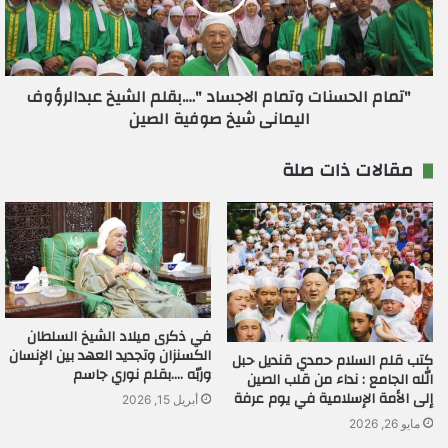
"تمام الحسنات وتمام الاجساد "….بقلم الشيخ عبدالرؤوف
اليمانى شيخ صوفية الصين
مقالات ذات صلة
في ذكرى ميلاد الشيخ السلطان
الكسنزان وتجديد العهد بين الإنسان
كتب قلم السلام حمدي قنديل حبل
وربّه ….بقلم نوري جاسم
الله الجامع : نداء من قلب الصين
إلى الأمة الإسلامية في يوم عرفة
أبريل 15, 2026
مايو 26, 2026