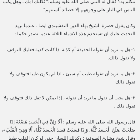
نتكلم به؟ فقال له النبي صلى الله عليه وسلم:” ثكلتك أمك ، وهل يكب
الناس في النار على وجوههم إلا حصائد ألسنتهم”
وكان يقول حضرة الشيخ بهاء الدين النقشبندي ايضا : عندما تريد
التحدث عليك ان تستخدم هذه الاشياء الثلاثة عندما تصدر حكما :
١-هل ما تريد أن تقوله الحقيقة أم كذبة اذا كانت كذبة فعليك التوقف
ولا تقول ذالك.
٢-هل ما تريد أن تقوله طيب أم سيئ ، اذا لم يكون طيبا فتوقف ولا
تقول ذالك
٣-هل يجب أن تقول ما تريد أن تقوله ، إذا يمكن لا تقل ذلك فتوقف ولا
تقول ذلك .
قال رسول الله صلى الله عليه وسلم : أَلَا وَإِنَّ فِي الْجَسَدِ مُضْغَةً إِذَا
صَلَحَتْ صَلَحَ الْجَسَدُ كُلُّهُ، وَإِذَا فَسَدَتْ فَسَدَ الْجَسَدُ كُلُّهُ، أَلَا وَهِيَ الْقَلْبُ»،
وقال شيخ مشايخ الصوفية : وكذلك اللسان حتي لو كان القلب طيبا