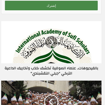
خ
ل
ب
ر
ي
د
ك
ا
ل
إ
ل
ك
ت
ر
بالفيديوهات.. علماء الصوفية تكشف كذب وتخاريف الداعية
و
التركي "جبلي النقشبندي"
ن
ي