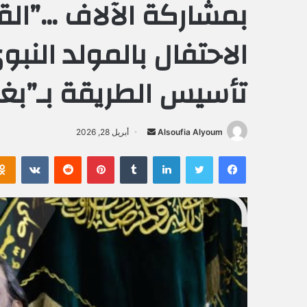
بمشاركة الآلاف …”القا
الاحتفال بالمولد الن
تأسيس الطريقة بـ”بغد
Alsoufia Alyoum
أ
أبريل 28, 2026
ر
فيسبوك
تويتر
لينكدإن
‏Tumblr
بينتيريست
‏Reddit
‏VKontakte
س
ل
ب
ر
ي
د
ا
إ
ل