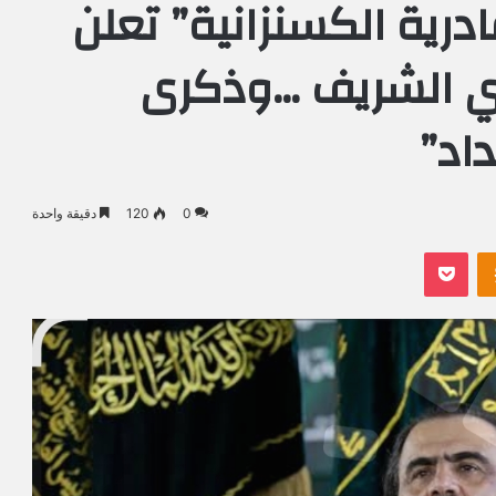
درية الكسنزانية” تعلن
بوي الشريف …وذكرى
اد”
0
120
دقيقة واحدة
Odnoklassniki
بوكيت