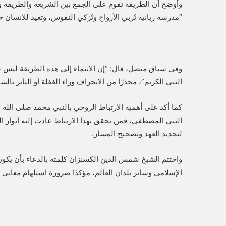
وأوضح أن الطريقة تقوم على الجمع بين الشريعة والطريقة وال
“مدرسة ربانية تُربي الأرواح وتُزكي النفوس، وتعيد للإنسان ح
وفي سياق متصل، قال: “إن الانتماء إلى هذه الطريقة ليس شعا
النبي الكريم”، محذرًا من الانجراف وراء الغفلة أو التأثر ب
كما أكد على أهمية الارتباط الروحي بالنبي محمد صلى الله علي
النبي المصطفى، فمن تحقق بهذا الارتباط عادت إليه أنوار الح
لتجديد العهد وتصحيح المسار.
واختتم الشيخ شمس الدين الكسنزان كلمته بالدعاء بأن يكون ه
الإسلامي وسائر بلدان العالم، مؤكدًا ضرورة استلهام معاني