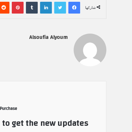
فيسبوك
تويتر
لينكدإن
‏Tumblr
بينتيريست
شاركها
Alsoufia Alyoum
 Purchase
t to get the new updates!