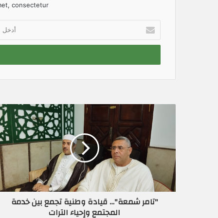
et, consectetur.
أ
د
خ
ل
ب
ر
ي
د
ك
ا
ل
إ
ل
ك
ت
ر
و
ن
"تامر شمعة"… قيادة وطنية تجمع بين خدمة
ي
المجتمع وإحياء الترات