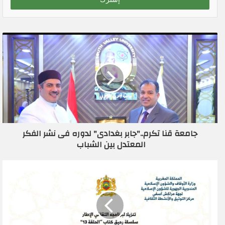
ل
ب
ر
ي
د
ك
ا
ل
إ
ل
ك
ت
ر
جامعة قنا تكرم.."جابر بغدادى" لدوره فى نشر الفكر
و
المعتدل بين الشباب
ن
ي