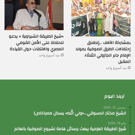
«شيخ الطريقة الشبراوية » يدعو
بمشاركة الآلاف …إنطلاق
للحفاظ على الأمن القومي
إحتفالات الطرق الصوفية بمولد
المصري والالتفات حول القيادة
الإمام جابر الجازولي الثلاثاء
منذ أسبوع واحد
المقبل
منذ أسبوع واحد
تريند اليوم
ديسمبر 12, 2020
الشيخ مختار الدسوقي…«ولي الله» يسكن مصر(خاص)
مايو 19, 2026
شيخ الطريقة العزمية يبعث برسائل هامة لشيوخ الصوفية بالعالم