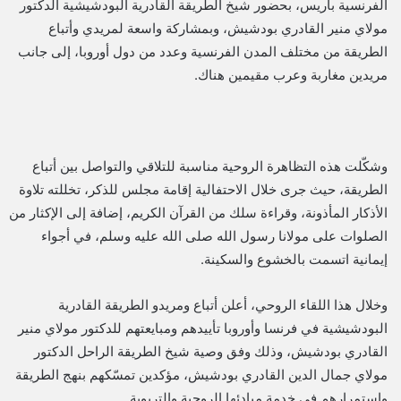
الفرنسية باريس، بحضور شيخ الطريقة القادرية البودشيشية الدكتور
مولاي منير القادري بودشيش، وبمشاركة واسعة لمريدي وأتباع
الطريقة من مختلف المدن الفرنسية وعدد من دول أوروبا، إلى جانب
مريدين مغاربة وعرب مقيمين هناك.
وشكّلت هذه التظاهرة الروحية مناسبة للتلاقي والتواصل بين أتباع
الطريقة، حيث جرى خلال الاحتفالية إقامة مجلس للذكر، تخللته تلاوة
الأذكار المأذونة، وقراءة سلك من القرآن الكريم، إضافة إلى الإكثار من
الصلوات على مولانا رسول الله صلى الله عليه وسلم، في أجواء
إيمانية اتسمت بالخشوع والسكينة.
وخلال هذا اللقاء الروحي، أعلن أتباع ومريدو الطريقة القادرية
البودشيشية في فرنسا وأوروبا تأييدهم ومبايعتهم للدكتور مولاي منير
القادري بودشيش، وذلك وفق وصية شيخ الطريقة الراحل الدكتور
مولاي جمال الدين القادري بودشيش، مؤكدين تمسّكهم بنهج الطريقة
واستمرارهم في خدمة مبادئها الروحية والتربوية.