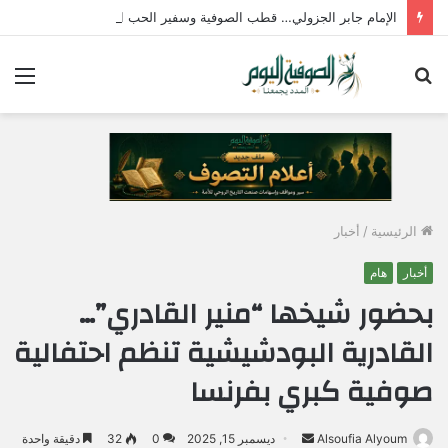
الإمام جابر الجزولي… قطب الصوفية وسفير الحب الإلهي في مصر
بحث
الق
عن
الرئيسية
/
أخبار
أخبار
هام
بحضور شيخها “منير القادري”…
القادرية البودشيشية تنظم احتفالية
صوفية كبري بفرنسا
Alsoufia Alyoum
أ
ديسمبر 15, 2025
0
32
دقيقة واحدة