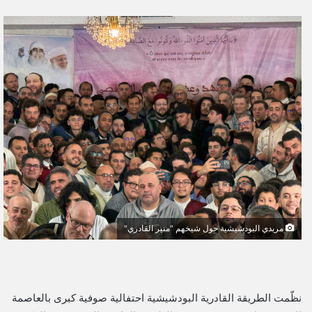
ر
س
ل
ب
ر
ي
د
ا
إ
ل
ك
ت
ر
و
مريدي البودشيشية حول شيخهم "منير القادري"
ن
ي
ا
نظّمت الطريقة القادرية البودشيشية احتفالية صوفية كبرى بالعاصمة