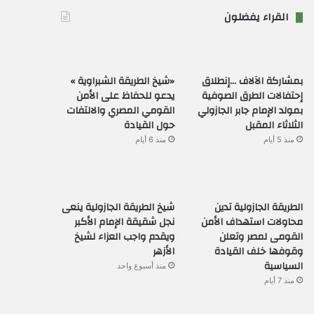
القراء يفضلون
بمشاركة الآلاف …إنطلاق
«شيخ الطريقة الشبراوية »
إحتفالات الطرق الصوفية
يدعو للحفاظ على الأمن
بمولد الإمام جابر الجازولي
القومي المصري والالتفات
الثلاثاء المقبل
حول القيادة
منذ 5 أيام
منذ 6 أيام
الطريقة الجازولية تدين
شيخ الطريقة الجازولية ينعى
محاولات استهداف الأمن
نجل شقيقة الإمام الأكبر
القومى لمصر وتعلن
ويقدم واجب العزاء لشيخ
وقوفها خلف القيادة
الأزهر
السياسية
منذ أسبوع واحد
منذ 7 أيام