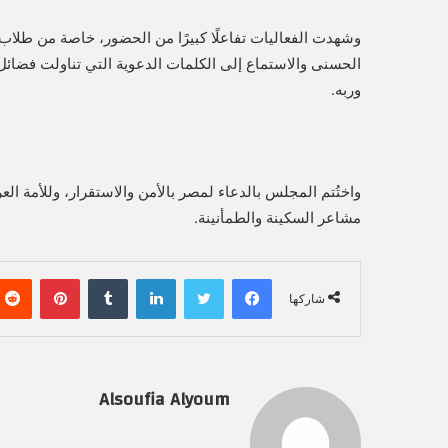
وشهدت الفعاليات تفاعلًا كبيرًا من الحضور، خاصة من طلاب
الحسنى والاستماع إلى الكلمات الدعوية التي تناولت فضائل 
وربه.
واختُتم المجلس بالدعاء لمصر بالأمن والاستقرار، وللأمة الع
مشاعر السكينة والطمأنينة.
فيسبوك
تويتر
لينكدإن
‏Tumblr
بينتيريست
شاركها
Alsoufia Alyoum