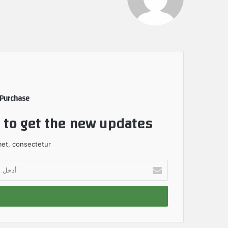
 Purchase
t to get the new updates!
et, consectetur.
أ
د
خ
ل
ب
ر