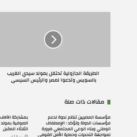
ي
د
ك
ا
ل
إ
ل
ك
ت
ر
و
ن
الطريقة الجازولية تحتفل بمولد سيدي الغريب
ي
بالسويس وتدعوا لمصر والرئيس السيسي
مقالات ذات صلة
مؤسسة المصريين تنظم ندوة لدعم
بمشاركة الآلاف 
مؤسسات الدولة وتؤكد : الإصطفاف
الصوفية بمولد ال
الوطني وبناء الوعي المجتمعي ضرورة
الثلاثاء المقبل
لمواجهة التحديات وحماية الأمن القومي
منذ 5 أيام