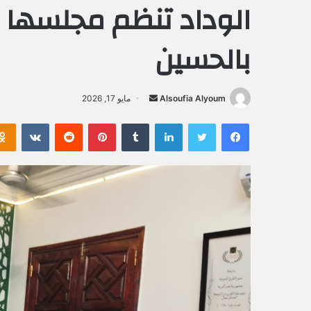
الوداد تنظم مجلسها 
بالحسين
Alsoufia Alyoum
أ
مايو 17, 2026
ر
فيسبوك
تويتر
لينكدإن
‏Tumblr
بينتيريست
‏Reddit
‏VKontakte
س
ل
ب
ر
ي
د
ا
إ
ل
ك
ت