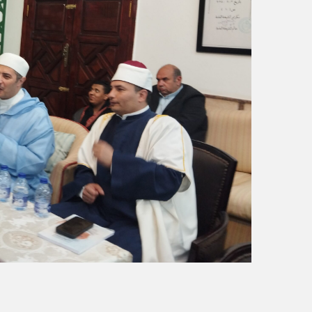
ر
و
ن
ي
ا