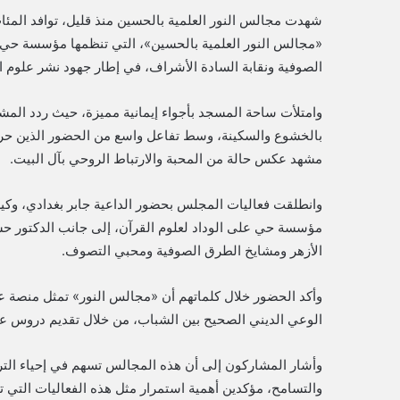
شهدت مجالس النور العلمية بالحسين منذ قليل، توافد المئ
«مجالس النور العلمية بالحسين»، التي تنظمها مؤسسة حي عل
الصوفية ونقابة السادة الأشراف، في إطار جهود نشر علوم الق
وامتلأت ساحة المسجد بأجواء إيمانية مميزة، حيث ردد ال
بالخشوع والسكينة، وسط تفاعل واسع من الحضور الذين حرصوا
مشهد عكس حالة من المحبة والارتباط الروحي بآل البيت.
وانطلقت فعاليات المجلس بحضور الداعية جابر بغدادي، وكي
مؤسسة حي على الوداد لعلوم القرآن، إلى جانب الدكتور حسن
الأزهر ومشايخ الطرق الصوفية ومحبي التصوف.
وأكد الحضور خلال كلماتهم أن «مجالس النور» تمثل منصة ع
الوعي الديني الصحيح بين الشباب، من خلال تقديم دروس علم
وأشار المشاركون إلى أن هذه المجالس تسهم في إحياء التر
والتسامح، مؤكدين أهمية استمرار مثل هذه الفعاليات التي تج