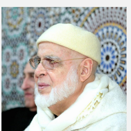
ر
س
ل
ب
ر
ي
د
ا
إ
ل
ك
ت
ر
و
ن
ي
ا