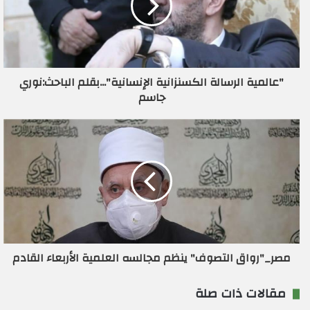
ل
إ
ل
ك
ت
ر
"عالمية الرسالة الكسنزانية الإنسانية"...بقلم الباحث:نوري
و
جاسم
ن
ي
مصر_"رواق التصوف" ينظم مجالسه العلمية الأربعاء القادم
مقالات ذات صلة