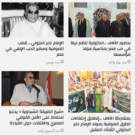
بحضور الآلاف …الجازولية تنظم ليلة
الإمام جابر الجزولي… قطب
في حب مصر بمناسبة مولد
الصوفية وسفير الحب الإلهي في
مؤسسها
مصر
منذ يوم واحد
منذ يومين
«شيخ الطريقة الشبراوية » يدعو
للحفاظ على الأمن القومي
بمشاركة الآلاف …إنطلاق إحتفالات
المصري والالتفات حول القيادة
الطرق الصوفية بمولد الإمام جابر
الجازولي الثلاثاء المقبل
منذ أسبوع واحد