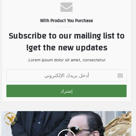
With Product You Purchase
Subscribe to our mailing list to
get the new updates!
Lorem ipsum dolor sit amet, consectetur.
أ
د
خ
ل
ب
ر
ي
د
ك
ا