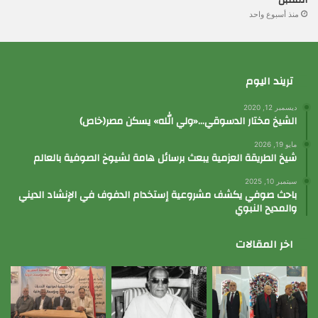
منذ أسبوع واحد
تريند اليوم
ديسمبر 12, 2020
الشيخ مختار الدسوقي…«ولي الله» يسكن مصر(خاص)
مايو 19, 2026
شيخ الطريقة العزمية يبعث برسائل هامة لشيوخ الصوفية بالعالم
سبتمبر 10, 2025
باحث صوفي يكشف مشروعية إستخدام الدفوف في الإنشاد الديني
والمديح النبوي
اخر المقالات