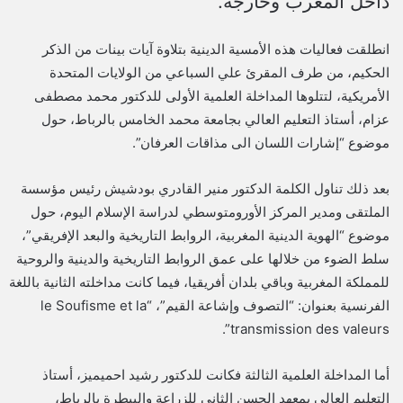
داخل المغرب وخارجه.
انطلقت فعاليات هذه الأمسية الدينية بتلاوة آيات بينات من الذكر
الحكيم، من طرف المقرئ علي السباعي من الولايات المتحدة
الأمريكية، لتتلوها المداخلة العلمية الأولى للدكتور محمد مصطفى
عزام، أستاذ التعليم العالي بجامعة محمد الخامس بالرباط، حول
موضوع “إشارات اللسان الى مذاقات العرفان”.
بعد ذلك تناول الكلمة الدكتور منير القادري بودشيش رئيس مؤسسة
الملتقى ومدير المركز الأورومتوسطي لدراسة الإسلام اليوم، حول
موضوع “الهوية الدينية المغربية، الروابط التاريخية والبعد الإفريقي”،
سلط الضوء من خلالها على عمق الروابط التاريخية والدينية والروحية
للمملكة المغربية وباقي بلدان أفريقيا، فيما كانت مداخلته الثانية باللغة
الفرنسية بعنوان: “التصوف وإشاعة القيم”، “le Soufisme et la
transmission des valeurs”.
أما المداخلة العلمية الثالثة فكانت للدكتور رشيد احميميز، أستاذ
التعليم العالي بمعهد الحسن الثاني للزراعة والبيطرة بالرباط،