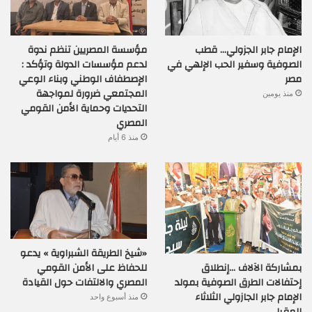
الإمام جابر الجزولي… قطب
مؤسسة المصريين تنظم ندوة
الصوفية وسفير الحب الإلهي في
لدعم مؤسسات الدولة وتؤكد :
مصر
الإصطفاف الوطني وبناء الوعي
المجتمعي ضرورة لمواجهة
منذ يومين
التحديات وحماية الأمن القومي
المصري
منذ 6 أيام
«شيخ الطريقة الشبراوية » يدعو
بمشاركة الآلاف …إنطلاق
للحفاظ على الأمن القومي
إحتفالات الطرق الصوفية بمولد
المصري والالتفات حول القيادة
الإمام جابر الجازولي الثلاثاء
منذ أسبوع واحد
المقبل