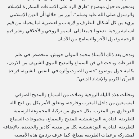
وتمحورت حول موضوع “طرق الرد على الاساءات المتكررة للإسلام
والرسول صلى الله عليه وسلم”، أبرز من خلالها أن الدين الإسلامي
بريء من كل أشكال التطرف والإرهاب والعنصرية لما يحمله من قيم
انسانية روحية، تدعونا جميعا إلى السمو الروحي والأخلاقي ونشر قيم
الرحمة وقبول الآخر والتسامح بين الأديان.
وتدخل بعد ذلك الأستاذ محمد المولى حويش، متخصص في علم
القراءات وباحث في فن السماع والمديح النبوي الشريف من الاردن،
بكلمة حول موضوع “حسن الصوت وأثره في النفس البشرية، قراءة
القرآن الكريم والإنشاد الديني”.
وتخللت هذه الليلة الروحية وصلات من السماع والمديح الصوفي
لمسمعين من داخل المغرب وخارجه، ويتعلق الأمر بكل من فتح الله
الدرعاوي من المغرب، بلال حموي من تركيا، المجموعة الرسمية
للطريقة القادرية البودشيشية للمديح والسماع، مجموعات السماع
للطريقة القادرية البودشيشية بكل من مدينة أكادير والجديدة، بالإضافة
لمشاركة برعمات الطريقة بمداغ، كما عرف برنامج هذه الأمسية