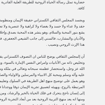
حضارية تمثل رسالة الحياة الروحية للطريقة العلية القادرية
كافة.
ويجسد المجلس الثقافي الكسنزاني حقيقة الإيمان ومنظومة ا
حقد ولا عداء ولا حسد ولا بغضاء ولا كراهية ولا عنصرية ولا
يشع بنور المحبة والسلام، وهو ينشر هذه المحبة بصدق وإخل
والأديان والمشارب، فالسني إلى جانب الشيعي الجعفري، فض
هذا الإرث الروحي ونصيب .
أن إلمجلس الثقافي يوضح للناس ان التصوف الكسنزاني يقدم
وتخليص ذاته من الأنانيات وامراض النفس الإمارة بالسوء، وي
الله عز وجل، واستحضار عظمته سبحانه وتعالى في ملكه وملك
عليه وآله وسلم ومحبة كل الانبياء والمرسلين والاولياء والص
وهو يعمل على توضيح منهج اهل الطريقة في السلوك وتعليم 
المرتبطة بالروح، ويهيئه لتعميق تجربة الإيمان ذوقا ووجدانا
إلى إنسان ناجح يتحرك في فلك الحياة بالخير والرشاد، ومن
ومنها انه يعد منهج التربية الروحية بعد من أبعاد التجربة الرو