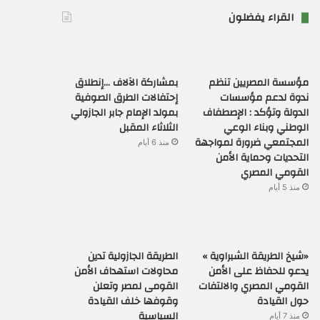
القراء يفضلون
مؤسسة المصريين تنظم
بمشاركة الآلاف …إنطلاق
ندوة لدعم مؤسسات
إحتفالات الطرق الصوفية
الدولة وتؤكد : الإصطفاف
بمولد الإمام جابر الجازولي
الوطني وبناء الوعي
الثلاثاء المقبل
المجتمعي ضرورة لمواجهة
منذ 6 أيام
التحديات وحماية الأمن
القومي المصري
منذ 5 أيام
«شيخ الطريقة الشبراوية »
الطريقة الجازولية تدين
يدعو للحفاظ على الأمن
محاولات استهداف الأمن
القومي المصري والالتفات
القومى لمصر وتعلن
حول القيادة
وقوفها خلف القيادة
السياسية
منذ 7 أيام