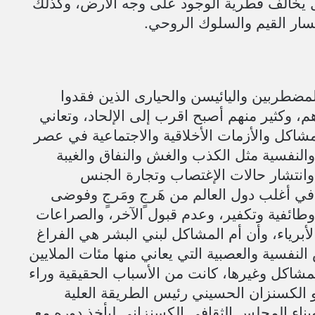
لل يخالف فطرية الوجود على وجه الأرض، وكذلك
مسار القيم والسلوك الروحي.
مضطربين واليائيسن والحيارى الذين فقدوا
، وكثير منهم أصبح اقرب إلى الإلحاد، وتعاني
مشاكل والأزمات الأخلاقية والاجتماعية في عصر
 والنفسية مثل الكذب والغش والنفاق والغيبة
، وانتشار حالات الإغتصاب وتجارة الجنس
في أغلب دول العالم من هَرجٍ ومَرجٍ وفوضى
ائفية وتكفير، وعدم قبول الآخر، والصراعات
أبرياء، وأن أم المشاكل لبني البشر هي الفراغ
فسية والعصبية التي يعاني منها مئات الملايين
مشاكل وغيرها، كانت من الأسباب الحقيقية وراء
الكسنزان الحسيني رئيس الطريقة العلية
وبناء المجلس الثقافي الكسنزاني ليأخذ دوره مع