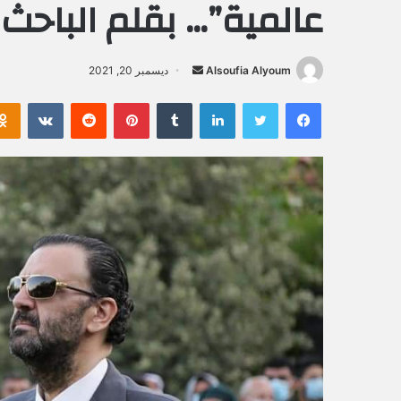
عالمية”… بقلم الباحث
Alsoufia Alyoum
أ
ديسمبر 20, 2021
ر
فيسبوك
تويتر
لينكدإن
‏Tumblr
بينتيريست
‏Reddit
‏VKontakte
س
ل
ب
ر
ي
د
ا
إ
ل
ك
ت
ر
و
ن