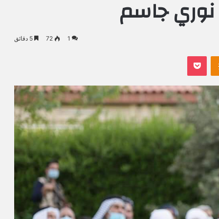
 نوري جاسم
1
72
5 دقائق
Odnoklassniki
بوكيت