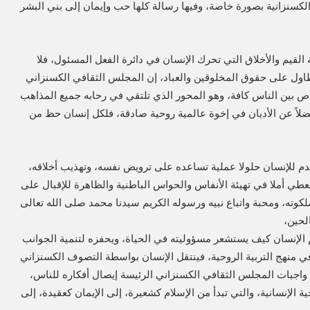
 الكسنزانية بصورة خاصة، وفيها رسالة كلها حب وإيمان إلى بني البشر
لقيم والأخلاق التي تحرك الإنسان في دائرة الفعل المسئول، فلا
 تطاول على حقوق المخلوقين والعباد، إن المجلس الثقافي الكسنزاني
اص بين الناس كافة، وهو المحور الذي تلتقي في رحابه جميع المذاهب
لاً عن الأديان في إخوة عالمية روحية صادقة، فلكل إنسان حظ من
 للإنسان حلولا عملية تساعده على ترويض نفسه، وتهذيب أخلاقه،
عطي أملا في تهيئة الأنفاس والحواس الباطنية والظاهرة للإقبال على
وته، ومحبة واتباع نبيه ورسوله الكريم سيدنا محمد صلى الله تعالى
الحين،
الإنسان كيف يستشعر مسؤوليته في الحياة، ويحفزه لتنمية الجوانب
 في منهج التربية الروحية، فينتقل الإنسان بواسطة التصوف الكسنزاني
 واجبات المجلس الثقافي الكسنزاني الرئيسة إيصال أفكاره للناس،
حية الإنسانية، والتي تبدأ من الإسلام كشعيرة، إلى الإيمان كعقيدة، إلى