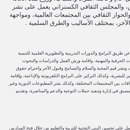
ص، والمجلس الثقافي الكسنزاني يعمل على نشر
الحوار الثقافي بين المجتمعات العالمية، ومواجهة
الآخر، بمختلف الأساليب والطرق السلمية .
ريق البرامج والدورات التدریبیة والتطویریة العلمیة للتنمية
ورات الحرفیة والمھنیة، واقامة ورش العمل والدراسات والبحوث
 ونشر قيم المحبة والسلام والتسامح وقبول الآخر واحترام حقوق
لبشرية، وكذلك التركيز على البرامج التلفزیونیة والإذاعیة، وإقامة
افات بين المجتمعات المختلفة، وكذلك نشر المطبوعات الدوریة وغیر
سبق في إدارة وتنفیذ حملات التوعیة والدعم والمناصرة، وتقدیم
لعمل على تحسین البنى التحتیة للتربیة والتعلیم من خلال فتح المدارس