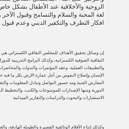
الروحية والأخلاقية عند الأطفال بشكل خا
لغة المحبة والسلام والتسامح وقبول الآخر و
افكار التطرف والتكفير الديني وعدم قبول 
إن وسائل تحقیق الأھداف للمجلس الثقافي الكسنزاني هي عن ط
الثقافية الصوفية الكسنزانية، وكذلك البرامج التدریبیة للد
والتطبيقات العملية، وعقد المؤتمرات والندوات والمحاضرات
الإنسان وإصلاح النفوس من أجل عمارة الارض بكل ما فيه خير ل
المعارض الفنیة ومد جسور التواصل وتبادل المعلومات والثق
الدوریة ومنها الإصدارات للموسوعات والكتب، والتخطیط الم
الاستشارات والبحوث والدراسات والتقاریر المیدانیة.
وكذلك إنتاج الأفلام الوثائقیة القصیرة والطویلة الهادفة، وا